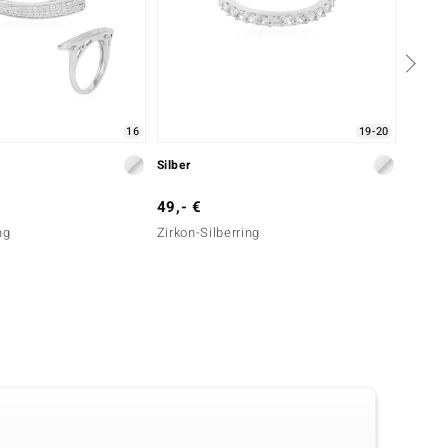
16
19-20
Silber
Silber
49,- €
129,-
ng
Zirkon-Silberring
Zirkon