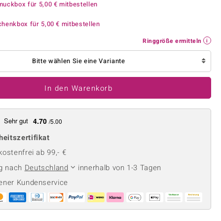
Perle
muckbox für
5,00 €
mitbestellen
Ringgröße ermitteln
lith
Spinell
chenkbox für
5,00 €
mitbestellen
in
Zirkon
Ringgröße ermitteln
Bitte wählen Sie eine Variante
Gelb
In den Warenkorb
Sehr gut
4.70
/5.00
heitszertifikat
ostenfrei ab 99,- €
ng nach
Deutschland
innerhalb von 1-3 Tagen
ener Kundenservice