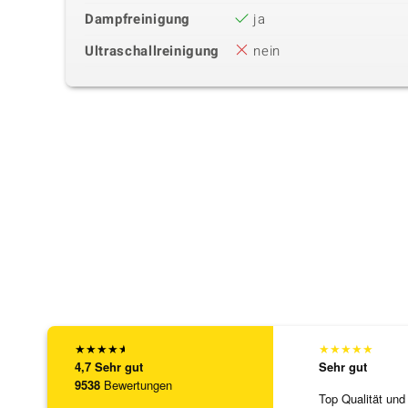
Dampfreinigung
ja
Ultraschallreinigung
nein
★
★
★
★
★
★
★
★
★
★
4,7
Sehr gut
Sehr gut
9538
Bewertungen
Top Qualität und