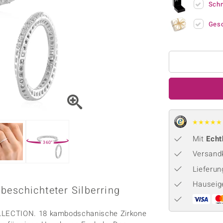
Onyx
Peridot
Sch
ns
♦ Silberhalsketten
TPC
Rhodolith
Spektro
k
♦ Silberohrringe
Trends & Classics
Ges
Türkis
Turmal
♦ Silberanhänger
Vitale Minerale
n
Platinschmuck
Blau
Grün
★
★
★
★
★
Mit
Echt
360°
Versandk
Lieferu
Hauseig
beschichteter Silberring
OLLECTION. 18 kambodschanische Zirkone