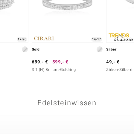
17-20
16-17
Gold
Silber
699,- €
599,- €
49,- €
SI1 (H) Brillant-Goldring
Zirkon-Silberri
Edelsteinwissen