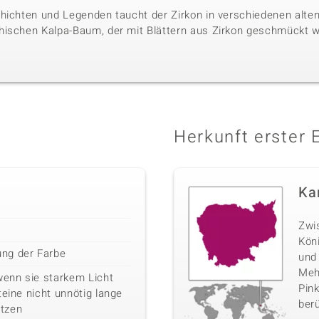
hichten und Legenden taucht der Zirkon in verschiedenen alten 
hischen Kalpa-Baum, der mit Blättern aus Zirkon geschmückt w
Herkunft erster 
Ka
Zwi
Kön
ng der Farbe
und
Mehr
wenn sie starkem Licht
Pink
teine nicht unnötig lange
berü
tzen