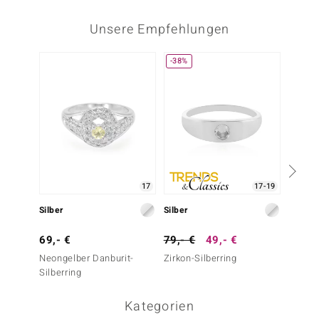
Unsere Empfehlungen
-38%
17
17-19
Silber
Silber
Silber
69,- €
79,- €
49,- €
49,- 
Neongelber Danburit-
Zirkon-Silberring
Zirkon-
Silberring
Kategorien