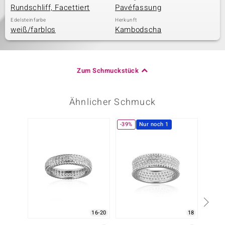
Rundschliff, Facettiert
Pavéfassung
Edelsteinfarbe
Herkunft
weiß/farblos
Kambodscha
Zum Schmuckstück
Ähnlicher Schmuck
-39%
Nur noch 1
16-20
18