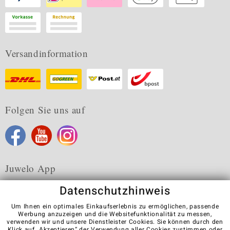
Versandinformation
Folgen Sie uns auf
Juwelo App
Datenschutzhinweis
Um Ihnen ein optimales Einkaufserlebnis zu ermöglichen, passende
Werbung anzuzeigen und die Websitefunktionalität zu messen,
verwenden wir und unsere Dienstleister Cookies. Sie können durch den
Karriere
AGB
Datenschutz
Cookies
Impressum
Klick auf „Akzeptieren“ der Verwendung aller Cookies zustimmen oder