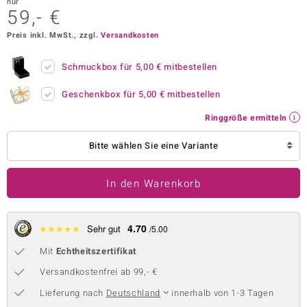
nur
59,- €
 JUWELO
Preis inkl. MwSt., zzgl.
Versandkosten
remonti
Schmuckbox für
5,00 €
mitbestellen
uca
Geschenkbox für
5,00 €
mitbestellen
no Collection
Ringgröße ermitteln
ENTS BY DE MELO
Bitte wählen Sie eine Variante
va
In den Warenkorb
otenier
 1894 Collection
4.70
★
★
★
★
★
Sehr gut
/5.00
Mit
Echtheitszertifikat
ana
Versandkostenfrei ab 99,- €
Lieferung nach
Deutschland
innerhalb von 1-3 Tagen