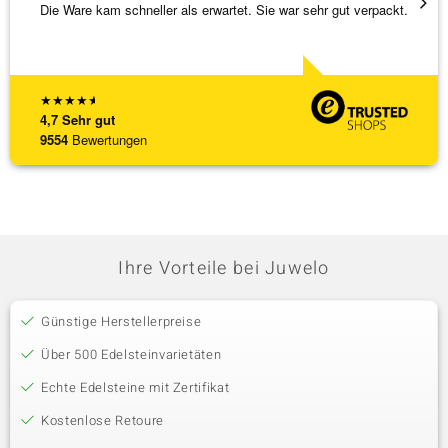
Die Ware kam schneller als erwartet. Sie war sehr gut verpackt.
Hatte 
Schmu
[ weite
★
★
★
★
★
4,7
Sehr gut
9554
Bewertungen
Ihre Vorteile bei Juwelo
Günstige Herstellerpreise
Über 500 Edelsteinvarietäten
Echte Edelsteine mit Zertifikat
Kostenlose Retoure