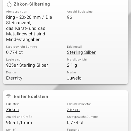
Zirkon-Silberring
Abmessungen
Anzahl Edelsteine
Ring - 20x20 mm / Die
96
Steinanzahl,
das Karat- und das
Metallgewicht sind
Mindestangaben
Karatgewicht Summe
Edelmetall
0,774 ct
Sterling Silber
Legierung
Metallgewicht
925er Sterling Silber
2,1 g
Design
Marke
Eternity
Juwelo
Erster Edelstein
Edelstein
Edelsteinvarietät
Zirkon
Zirkon
Anzahl und Größe
Karatgewicht Summe
96 à 1,1 mm
0,774 ct
Schliff
Fassung