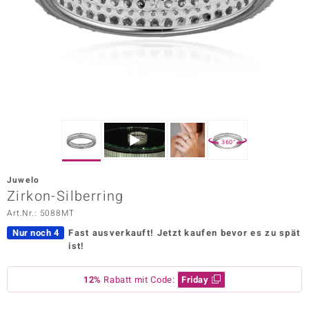
ors Edition
ana
Prince Designs
o
360°
Chic
Juwelo
insell
Zirkon-Silberring
Art.Nr.: 5088MT
n Vogue
Nur noch 4
Fast ausverkauft!
Jetzt kaufen bevor es zu spät
 Show
ist!
o Paraíso
12%
Rabatt mit Code:
Friday
Classics