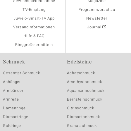
Gewinnspielteilnahme
Magazine
TV-Empfang
Programmvorschau
Juwelo-Smart-TV App
Newsletter
Versandinformationen
Journal
Hilfe & FAQ
Ringgröße ermitteln
Schmuck
Edelsteine
Gesamter Schmuck
Achatschmuck
Anhänger
Amethystschmuck
Armbänder
Aquamarinschmuck
Armreife
Bernsteinschmuck
Damenringe
Citrinschmuck
Diamantringe
Diamantschmuck
Goldringe
Granatschmuck