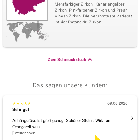
Mehrfarbiger Zirkon, Kanariengelber
Zirkon, Pinkfarbener Zirkon und Preah
Vihear-Zirkon. Die berühmteste Varietät
ist der Ratanakiri-Zirkon.
Zum Schmuckstück
Das sagen unsere Kunden:
★
★
★
★
★
09.08.2026
★
★
★
Sehr gut
Sehr g
Anhängeröse ist groß genug. Schöner Stein . Wirkt am
3 x Wa
Omegareif wun
falsch
[ weiterlesen ]
[ weite