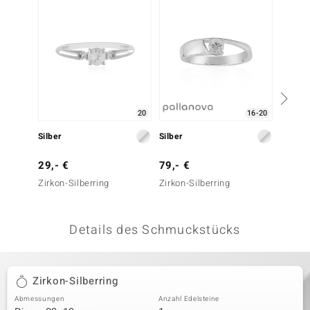
 JUWELO
remonti
uca
no Collection
20
16-20
ENTS BY DE MELO
Silber
Silber
Silber
va
29,- €
79,- €
99,- 
Zirkon-Silberring
Zirkon-Silberring
Zirkon-
otenier
 1894 Collection
Details des Schmuckstücks
ana
Zirkon-Silberring
Abmessungen
Anzahl Edelsteine