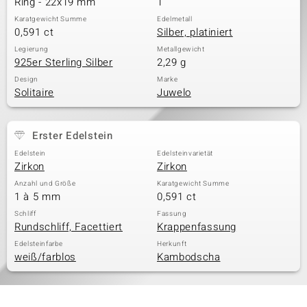
Ring - 22x19 mm
1
Karatgewicht Summe
Edelmetall
0,591 ct
Silber, platiniert
& Classics
Legierung
Metallgewicht
925er Sterling Silber
2,29 g
Minerale
Design
Marke
Solitaire
Juwelo
Erster Edelstein
Edelstein
Edelsteinvarietät
Zirkon
Zirkon
Anzahl und Größe
Karatgewicht Summe
1 à 5 mm
0,591 ct
Schliff
Fassung
Rundschliff, Facettiert
Krappenfassung
Edelsteinfarbe
Herkunft
weiß/farblos
Kambodscha