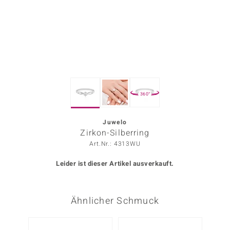
ors Edition
ana
Prince Designs
360°
o
Chic
Juwelo
Zirkon-Silberring
insell
Art.Nr.: 4313WU
n Vogue
Leider ist dieser Artikel ausverkauft.
 Show
Ähnlicher Schmuck
o Paraíso
Classics