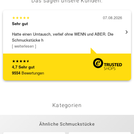
Das sagen unsere Kunden:
★
★
★
★
★
07.08.2026
★
★
★
Sehr gut
Sehr g
Hatte einen Umtausch, verlief ohne WENN und ABER. Die
Die Wa
Schmuckstücke h
[ weiterlesen ]
★
★
★
★
★
4,7
Sehr gut
9554
Bewertungen
Kategorien
Ähnliche Schmuckstücke