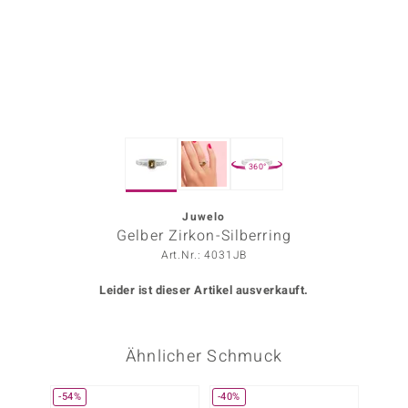
ors Edition
ana
Prince Designs
360°
o
Chic
Juwelo
Gelber Zirkon-Silberring
insell
Art.Nr.: 4031JB
n Vogue
Leider ist dieser Artikel ausverkauft.
 Show
Ähnlicher Schmuck
o Paraíso
Classics
-54%
-40%
-40%