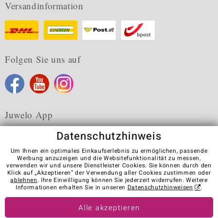
Versandinformation
Folgen Sie uns auf
Juwelo App
Datenschutzhinweis
Um Ihnen ein optimales Einkaufserlebnis zu ermöglichen, passende
Werbung anzuzeigen und die Websitefunktionalität zu messen,
verwenden wir und unsere Dienstleister Cookies. Sie können durch den
Karriere
AGB
Datenschutz
Cookies
Impressum
Klick auf „Akzeptieren“ der Verwendung aller Cookies zustimmen oder
Kontakt
Vertrag widerrufen
ablehnen
. Ihre Einwilligung können Sie jederzeit widerrufen. Weitere
Informationen erhalten Sie in unseren
Datenschutzhinweisen
.
Visit our stores in other countries:
Alle akzeptieren