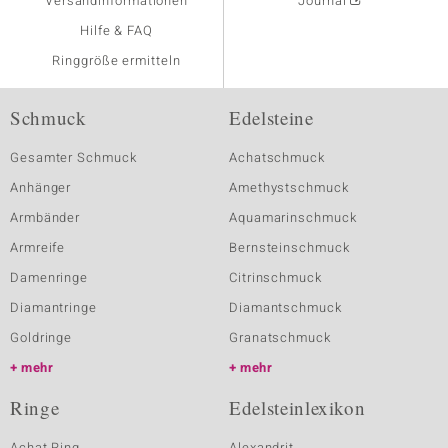
Versandinformationen
Journal
Hilfe & FAQ
Ringgröße ermitteln
Schmuck
Edelsteine
Gesamter Schmuck
Achatschmuck
Anhänger
Amethystschmuck
Armbänder
Aquamarinschmuck
Armreife
Bernsteinschmuck
Damenringe
Citrinschmuck
Diamantringe
Diamantschmuck
Goldringe
Granatschmuck
mehr
mehr
Ringe
Edelsteinlexikon
Achat Ring
Alexandrit