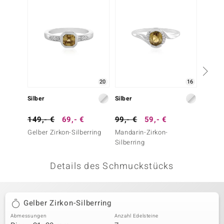
 JUWELO
remonti
uca
no Collection
20
16
ENTS BY DE MELO
Silber
Silber
Silber
va
149,- €
69,- €
99,- €
59,- €
99,- 
Gelber Zirkon-Silberring
Mandarin-Zirkon-
Mandar
otenier
Silberring
Silberr
 1894 Collection
Details des Schmuckstücks
ana
Gelber Zirkon-Silberring
Abmessungen
Anzahl Edelsteine