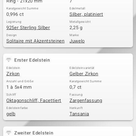
Ring - 21x20 mm
7
Karatgewicht Summe
Edelmetall
0,996 ct
Silber, platiniert
& Classics
Legierung
Metallgewicht
925er Sterling Silber
2,25 g
Minerale
Design
Marke
Solitaire mit Akzentsteinen
Juwelo
Erster Edelstein
Edelstein
Edelsteinvarietät
Zirkon
Gelber Zirkon
Anzahl und Größe
Karatgewicht Summe
1 à 5x4 mm
0,7 ct
Schliff
Fassung
Oktagonschliff, Facettiert
Zargenfassung
Edelsteinfarbe
Herkunft
gelb
Tansania
Zweiter Edelstein