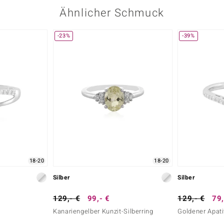
Ähnlicher Schmuck
-23%
-39%
18-20
18-20
Silber
Silber
129,- €
99,- €
129,- €
79,
g
Kanariengelber Kunzit-Silberring
Goldener Apati