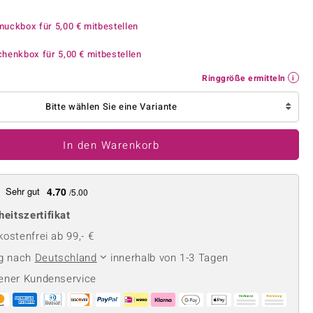
Perle
Ringgröße ermitteln
lith
Spinell
muckbox für
5,00 €
mitbestellen
in
Zirkon
chenkbox für
5,00 €
mitbestellen
Ringgröße ermitteln
Gelb
Bitte wählen Sie eine Variante
In den Warenkorb
Sehr gut
4.70
/5.00
heitszertifikat
ostenfrei ab 99,- €
ng nach
Deutschland
innerhalb von 1-3 Tagen
ener Kundenservice