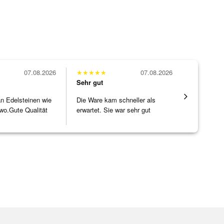
07.08.2026
★
★
★
★
★
07.08.2026
★
★
★
★
★
Sehr gut
Sehr gut
 an Edelsteinen wie
Die Ware kam schneller als
Wunderschö
wo.Gute Qualität
erwartet. Sie war sehr gut
Opal, tolle
]
verpackt.
Steg ist e
[ weiterles