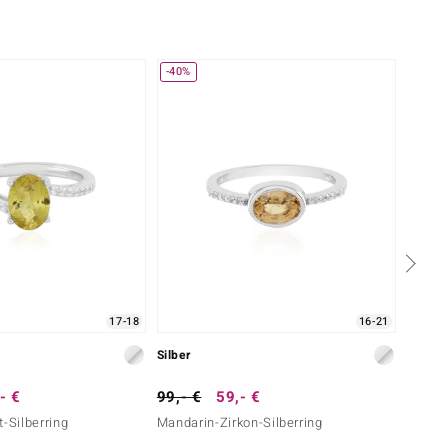
-40%
-54%
17-18
16-21
Silber
Silber
- €
99,- €
59,- €
149,-
t-Silberring
Mandarin-Zirkon-Silberring
Gelber