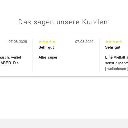
Das sagen unsere Kunden:
07.08.2026
★
★
★
★
★
07.08.2026
★
★
★
★
★
Sehr gut
Sehr gut
usch, verlief
Alles super
Eine Vielfalt
 ABER. Die
sonst nirgend
h
zu noc
[ weiterlesen 