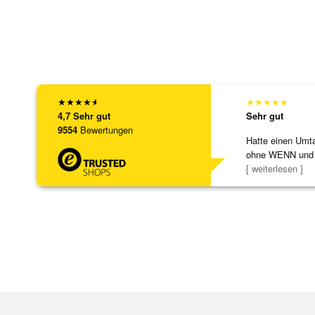
★
★
★
★
★
★
★
★
★
★
4,7
Sehr gut
Sehr gut
9554
Bewertungen
Hatte einen Umta
ohne WENN und
Schmuckstücke 
[ weiterlesen ]