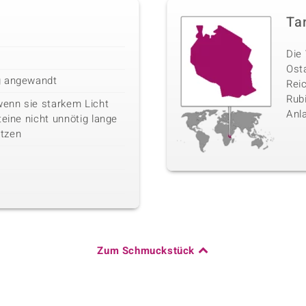
Ta
Die 
Ost
g angewandt
Rei
Rubi
wenn sie starkem Licht
Anl
teine nicht unnötig lange
tzen
Zum Schmuckstück