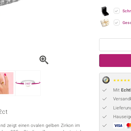
Onyx
Peridot
ns
♦ Silberhalsketten
TPC
Rhodolith
Spektro
Sch
k
♦ Silberohrringe
Trends & Classics
Türkis
Turmal
♦ Silberanhänger
Vitale Minerale
Ges
n
Platinschmuck
Blau
Grün
★
★
★
★
★
360°
Mit
Echt
Versandk
Lieferu
2ct
Hauseig
nd zeigt einen ovalen gelben Zirkon im