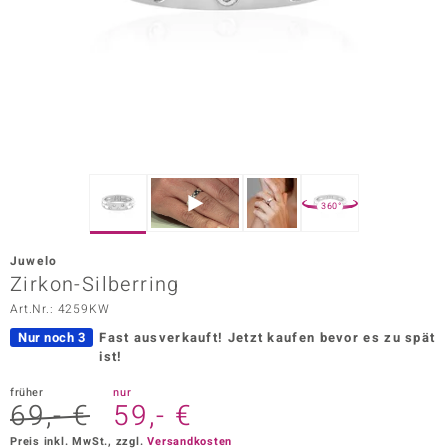
ors Edition
ana
Prince Designs
o
360°
Chic
Juwelo
insell
Zirkon-Silberring
Art.Nr.: 4259KW
n Vogue
Nur noch 3
Fast ausverkauft!
Jetzt kaufen bevor es zu spät
 Show
ist!
o Paraíso
früher
nur
69,- €
59,- €
Classics
Preis inkl. MwSt., zzgl.
Versandkosten