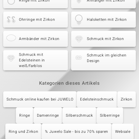
Ringe mit Zirkon
Anhänger mit Zirkon
Ohrringe mit Zirkon
Halsketten mit Zirkon
Armbänder mit Zirkon
Schmuck mit Zirkon
Schmuck mit
Schmuck im gleichen
Edelsteinen in
Design
weiß/farblos
Kategorien dieses Artikels
Schmuck online kaufen bei JUWELO
Edelsteinschmuck
Zirkon
Ringe
Damenringe
Silberschmuck
Silberringe
Ring und Zirkon
% Juwelo Sale - bis zu 70% sparen
Websale