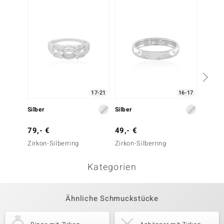
17-21
16-17
Silber
Silber
Silber
79,- €
49,- €
49,- 
Zirkon-Silberring
Zirkon-Silberring
Zirkon-
Kategorien
Ähnliche Schmuckstücke