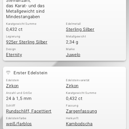
Steinanzahl,
das Karat- und das
Metallgewicht sind
Mindestangaben
Karatgewicht Summe
Edelmetall
0,432 ct
Sterling Silber
Legierung
Metallgewicht
925er Sterling Silber
2,34 g
Design
Marke
Eternity
Juwelo
Erster Edelstein
Edelstein
Edelsteinvarietät
Zirkon
Zirkon
Anzahl und Größe
Karatgewicht Summe
24 à 1,5 mm
0,432 ct
Schliff
Fassung
Rundschliff, Facettiert
Zargenfassung
Edelsteinfarbe
Herkunft
weiß/farblos
Kambodscha