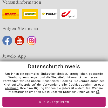
Versandinformation
Folgen Sie uns auf
Juwelo App
Datenschutzhinweis
Um Ihnen ein optimales Einkaufserlebnis zu ermöglichen, passende
Werbung anzuzeigen und die Websitefunktionalität zu messen,
verwenden wir und unsere Dienstleister Cookies. Sie können durch den
Karriere
AGB
Datenschutz
Cookies
Impressum
Klick auf „Akzeptieren“ der Verwendung aller Cookies zustimmen oder
Kontakt
Vertrag widerrufen
ablehnen
. Ihre Einwilligung können Sie jederzeit widerrufen. Weitere
Informationen erhalten Sie in unseren
Datenschutzhinweisen
.
Visit our stores in other countries:
Alle akzeptieren