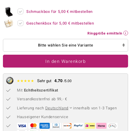
 JUWELO
Schmuckbox für
5,00 €
mitbestellen
remonti
Geschenkbox für
5,00 €
mitbestellen
uca
Ringgröße ermitteln
no Collection
Bitte wählen Sie eine Variante
ENTS BY DE MELO
In den Warenkorb
va
otenier
4.70
★
★
★
★
★
Sehr gut
/5.00
Mit
Echtheitszertifikat
 1894 Collection
Versandkostenfrei ab 99,- €
Lieferung nach
Deutschland
innerhalb von 1-3 Tagen
ana
Hauseigener Kundenservice