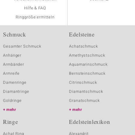
Hilfe & FAQ
Ringgröße ermitteln
Schmuck
Edelsteine
Gesamter Schmuck
Achatschmuck
Anhänger
Amethystschmuck
Armbänder
Aquamarinschmuck
Armreife
Bernsteinschmuck
Damenringe
Citrinschmuck
Diamantringe
Diamantschmuck
Goldringe
Granatschmuck
mehr
mehr
Ringe
Edelsteinlexikon
Achat Ring
Alexandrit