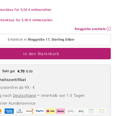
Perle
Ringgröße ermitteln
lith
Spinell
muckbox für
5,00 €
mitbestellen
in
Zirkon
chenkbox für
5,00 €
mitbestellen
Ringgröße ermitteln
Gelb
Erhältlich in
Ringgröße 17, Sterling Silber
In den Warenkorb
Sehr gut
4.70
/5.00
heitszertifikat
ostenfrei ab 99,- €
ng nach
Deutschland
innerhalb von 1-3 Tagen
ener Kundenservice