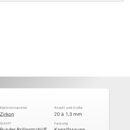
Edelsteinvarietät
Anzahl und Größe
Zirkon
20 à 1,3 mm
Schliff
Fassung
Runder Brillantschliff,
Kanalfassung