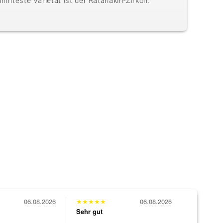
hmteste Varietät ist der Ratanakiri-Zirkon.
06.08.2026
★
★
★
★
★
06.08.2026
Sehr gut