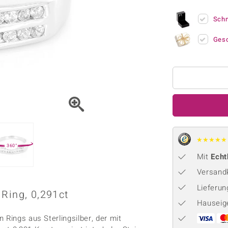
Onyx
Peridot
ns
♦ Silberhalsketten
TPC
Rhodolith
Spektro
Sch
k
♦ Silberohrringe
Trends & Classics
Türkis
Turmal
♦ Silberanhänger
Vitale Minerale
Ges
n
Platinschmuck
Blau
Grün
★
★
★
★
★
360°
Mit
Echt
Versandk
Lieferu
Ring, 0,291ct
Hauseig
 Rings aus Sterlingsilber, der mit