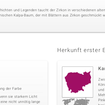
hichten und Legenden taucht der Zirkon in verschiedenen alten 
hischen Kalpa-Baum, der mit Blättern aus Zirkon geschmückt w
Herkunft erster 
Ka
Zwi
Kön
ng der Farbe
und
Mehr
wenn sie starkem Licht
Pink
teine nicht unnötig lange