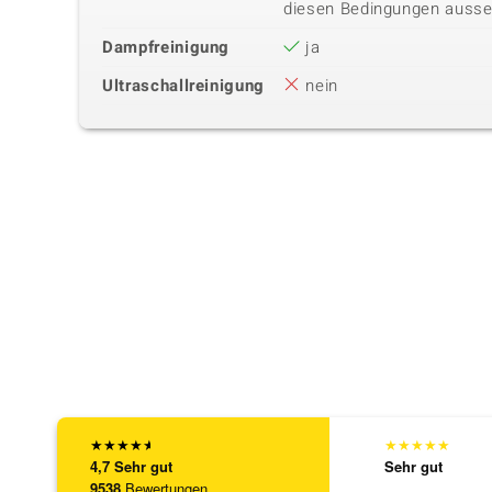
diesen Bedingungen ausse
Dampfreinigung
ja
Ultraschallreinigung
nein
★
★
★
★
★
★
★
★
★
★
4,7
Sehr gut
Sehr gut
9538
Bewertungen