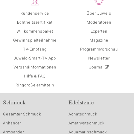
Kundenservice
Über Juwelo
Echtheitszertifikat
Moderatoren
Willkommenspaket
Experten
Gewinnspielteilnahme
Magazine
TV-Empfang
Programmvorschau
Juwelo-Smart-TV App
Newsletter
Versandinformationen
Journal
Hilfe & FAQ
Ringgröße ermitteln
Schmuck
Edelsteine
Gesamter Schmuck
Achatschmuck
Anhänger
Amethystschmuck
Armbänder
Aquamarinschmuck