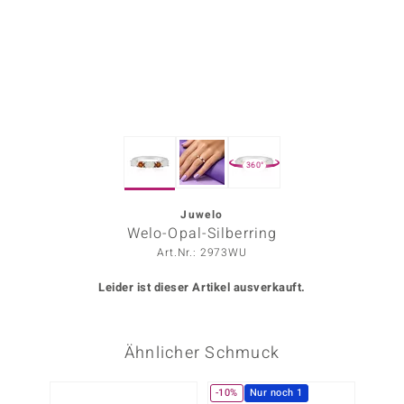
ors Edition
ana
Prince Designs
360°
o
Chic
Juwelo
Welo-Opal-Silberring
insell
Art.Nr.: 2973WU
n Vogue
Leider ist dieser Artikel ausverkauft.
 Show
Ähnlicher Schmuck
o Paraíso
Classics
-10%
Nur noch 1