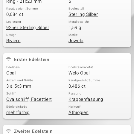
Ring - 21x20 mm
5
Karatgewicht Summe
Edelmetall
0,684 ct
Sterling Silber
& Classics
Legierung
Metallgewicht
925er Sterling Silber
1,59 g
Minerale
Design
Marke
Rivière
Juwelo
Erster Edelstein
Edelstein
Edelsteinvarietät
Opal
Welo-Opal
Anzahl und Größe
Karatgewicht Summe
3 à 5x3 mm
0,486 ct
Schliff
Fassung
Ovalschliff, Facettiert
Krappenfassung
Edelsteinfarbe
Herkunft
mehrfarbig
Äthiopien
Zweiter Edelstein