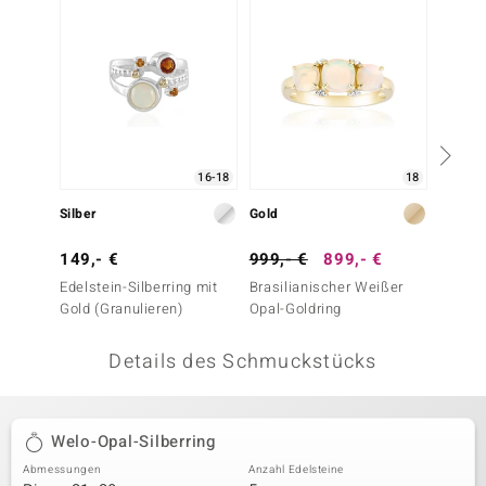
 JUWELO
remonti
uca
no Collection
16-18
18
ENTS BY DE MELO
Silber
Gold
Silber
va
149,- €
999,- €
899,- €
99,- 
Edelstein-Silberring mit
Brasilianischer Weißer
Citrin-
otenier
Gold (Granulieren)
Opal-Goldring
 1894 Collection
Details des Schmuckstücks
ana
Welo-Opal-Silberring
Abmessungen
Anzahl Edelsteine