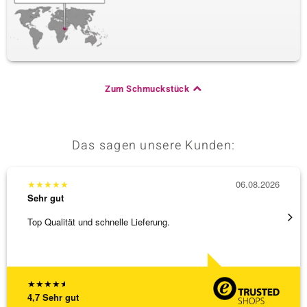
Zum Schmuckstück
Das sagen unsere Kunden:
★
★
★
★
★
06.08.2026
★
★
★
Sehr gut
Sehr g
Top Qualität und schnelle Lieferung.
Besond
Bearbe
[ weite
★
★
★
★
★
4,7
Sehr gut