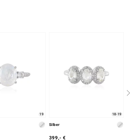
-33%
19
18-19
Silber
Silber
399,- €
299,-