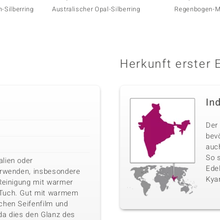
-Silberring
Australischer Opal-Silberring
Regenbogen-Mo
Herkunft erster 
In
Der 
bev
auc
So 
lien oder
Edel
erwenden, insbesondere
Kyan
 Reinigung mit warmer
 Tuch. Gut mit warmem
chen Seifenfilm und
da dies den Glanz des