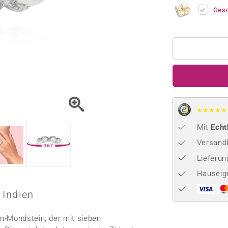
Onyx
Peridot
ns
♦ Silberhalsketten
TPC
Ges
Rhodolith
Spektro
k
♦ Silberohrringe
Trends & Classics
Türkis
Turmal
♦ Silberanhänger
Vitale Minerale
n
Platinschmuck
Blau
Grün
★
★
★
★
★
Mit
Echt
Versandk
360°
Lieferu
Hauseig
 Indien
n-Mondstein, der mit sieben