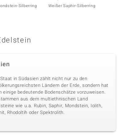
ndstein-Silberring
Weißer Saphir-Silberring
Austra
Edelstein
dien
Staat in Südasien zählt nicht nur zu den
ölkerungsreichsten Ländern der Erde, sondern hat
h einige bedeutende Bodenschätze vorzuweisen.
stammen aus dem multiethnischen Land
steine wie u.a. Rubin, Saphir, Mondstein, Iolith,
it, Rhodoltih oder Spektrolith.