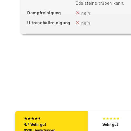
Edelsteins trüben kann.
Dampfreinigung
nein
Ultraschallreinigung
nein
★
★
★
★
★
★
★
★
★
★
4,7
Sehr gut
Sehr gut
9538
Bewertungen