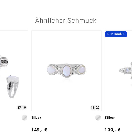
Ähnlicher Schmuck
Nur noch 1
17-19
18-20
Silber
Silber
149,- €
199,- €