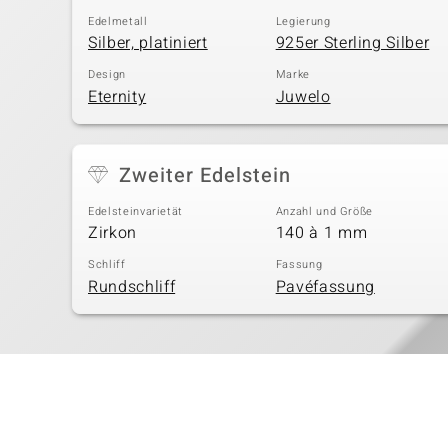
Edelmetall
Legierung
Silber, platiniert
925er Sterling Silber
Design
Marke
Eternity
Juwelo
Zweiter Edelstein
Edelsteinvarietät
Anzahl und Größe
Zirkon
140 à 1 mm
Schliff
Fassung
Rundschliff
Pavéfassung