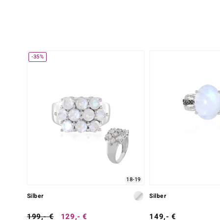
-35%
18-19
Silber
Silber
199,- €
129,- €
149,- €