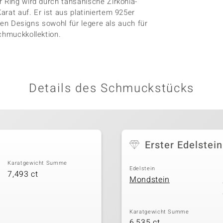
r Ring wird durch tansanische Zirkonia-
rat auf. Er ist aus platiniertem 925er
rten Designs sowohl für legere als auch für
chmuckkollektion.
Details des Schmuckstücks
Erster Edelstein
Karatgewicht Summe
Edelstein
7,493 ct
Mondstein
Karatgewicht Summe
6,535 ct