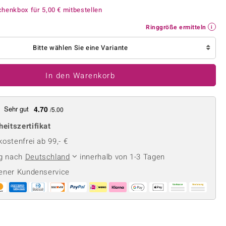
Perle
Ringgröße ermitteln
chenkbox für
5,00 €
mitbestellen
lith
Spinell
Ringgröße ermitteln
in
Zirkon
Bitte wählen Sie eine Variante
Gelb
In den Warenkorb
Sehr gut
4.70
/5.00
heitszertifikat
ostenfrei ab 99,- €
ng nach
Deutschland
innerhalb von 1-3 Tagen
ener Kundenservice