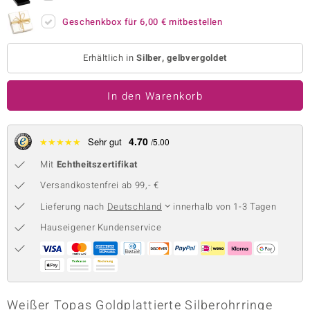
 JUWELO
Geschenkbox für
6,00 €
mitbestellen
remonti
Erhältlich in
Silber, gelbvergoldet
uca
In den Warenkorb
no Collection
ENTS BY DE MELO
4.70
★
★
★
★
★
Sehr gut
/5.00
va
Mit
Echtheitszertifikat
Versandkostenfrei ab 99,- €
otenier
Lieferung nach
Deutschland
innerhalb von 1-3 Tagen
 1894 Collection
Hauseigener Kundenservice
ana
Weißer Topas Goldplattierte Silberohrringe