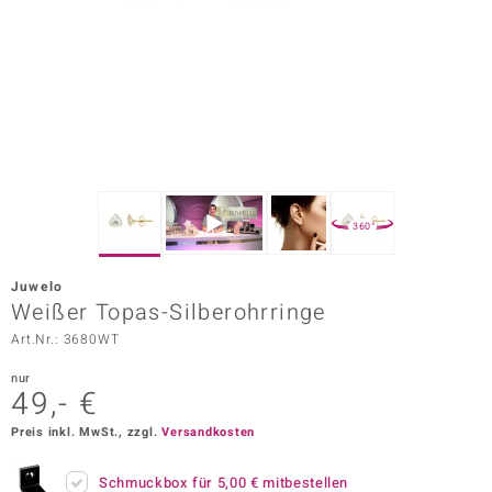
ors Edition
ana
Prince Designs
o
360°
Chic
Juwelo
insell
Weißer Topas-Silberohrringe
Art.Nr.: 3680WT
n Vogue
nur
 Show
49,- €
o Paraíso
Preis inkl. MwSt., zzgl.
Versandkosten
Classics
Schmuckbox für
5,00 €
mitbestellen