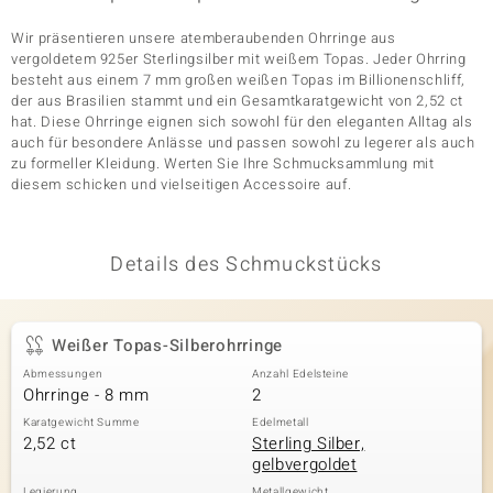
Wir präsentieren unsere atemberaubenden Ohrringe aus
vergoldetem 925er Sterlingsilber mit weißem Topas. Jeder Ohrring
& Classics
besteht aus einem 7 mm großen weißen Topas im Billionenschliff,
der aus Brasilien stammt und ein Gesamtkaratgewicht von 2,52 ct
hat. Diese Ohrringe eignen sich sowohl für den eleganten Alltag als
Minerale
auch für besondere Anlässe und passen sowohl zu legerer als auch
zu formeller Kleidung. Werten Sie Ihre Schmucksammlung mit
diesem schicken und vielseitigen Accessoire auf.
Details des Schmuckstücks
Weißer Topas-Silberohrringe
Abmessungen
Anzahl Edelsteine
Ohrringe - 8 mm
2
Karatgewicht Summe
Edelmetall
2,52 ct
Sterling Silber,
gelbvergoldet
Legierung
Metallgewicht