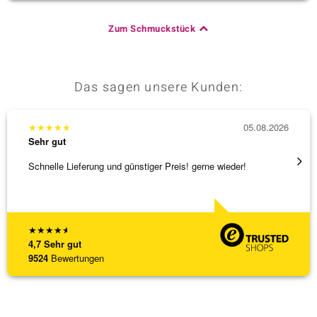
Zum Schmuckstück
Das sagen unsere Kunden:
★
★
★
★
★
05.08.2026
★
★
★
Sehr gut
Sehr g
Schnelle Lieferung und günstiger Preis! gerne wieder!
Tolles
★
★
★
★
★
4,7
Sehr gut
9524
Bewertungen