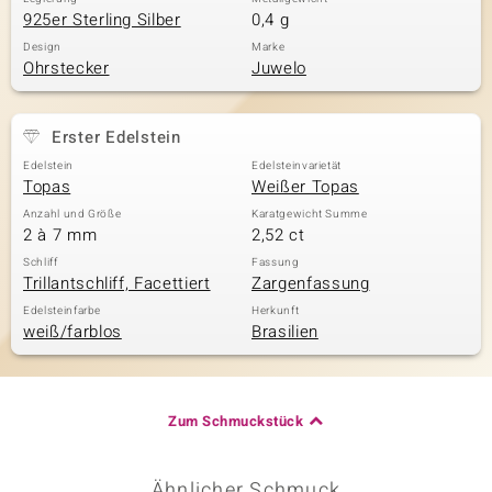
925er Sterling Silber
0,4 g
Design
Marke
Ohrstecker
Juwelo
Erster Edelstein
Edelstein
Edelsteinvarietät
Topas
Weißer Topas
Anzahl und Größe
Karatgewicht Summe
2 à 7 mm
2,52 ct
Schliff
Fassung
Trillantschliff, Facettiert
Zargenfassung
Edelsteinfarbe
Herkunft
weiß/farblos
Brasilien
Zum Schmuckstück
Ähnlicher Schmuck