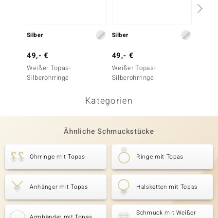
Silber
Silber
Silber
49,- €
49,- €
99,- 
Weißer Topas-
Weißer Topas-
Silbero
Silberohrringe
Silberohrringe
Kategorien
Ähnliche Schmuckstücke
Ohrringe mit Topas
Ringe mit Topas
Anhänger mit Topas
Halsketten mit Topas
Schmuck mit Weißer
Armbänder mit Topas