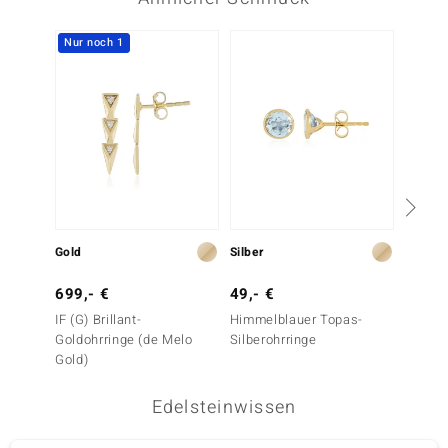
Nur noch 1
Gold
Silber
Gold
699,- €
49,- €
799,-
IF (G) Brillant-
Himmelblauer Topas-
I1 (H)
Goldohrringe (de Melo
Silberohrringe
Goldoh
Gold)
Gold)
Edelsteinwissen