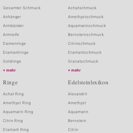
Gesamter Schmuck
Achatschmuck
Anhänger
Amethystschmuck
Armbänder
Aquamarinschmuck
Armreife
Bernsteinschmuck
Damenringe
Citrinschmuck
Diamantringe
Diamantschmuck
Goldringe
Granatschmuck
mehr
mehr
Ringe
Edelsteinlexikon
Achat Ring
Alexandrit
Amethyst Ring
Amethyst
Aquamarin Ring
Aquamarin
Citrin Ring
Bernstein
Diamant Ring
Citrin