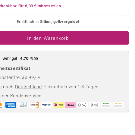
Perle
Ringgröße ermitteln
chenkbox für
6,00 €
mitbestellen
lith
Spinell
in
Zirkon
Erhältlich in
Silber, gelbvergoldet
In den Warenkorb
Gelb
Sehr gut
4.70
/5.00
heitszertifikat
ostenfrei ab 99,- €
ng nach
Deutschland
innerhalb von 1-3 Tagen
ener Kundenservice