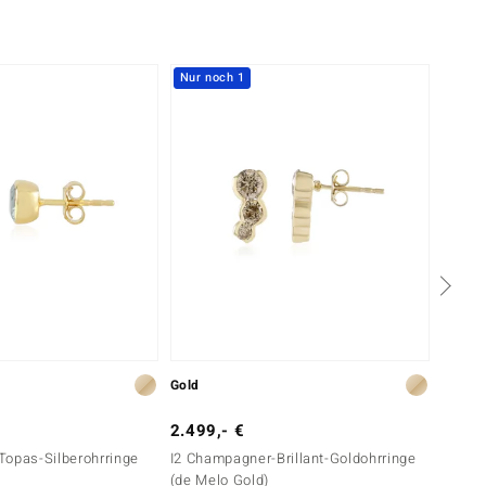
Nur noch 1
Nur n
Gold
Silber
2.499,- €
599,-
Topas-Silberohrringe
I2 Champagner-Brillant-Goldohrringe
Kunzit
(de Melo Gold)