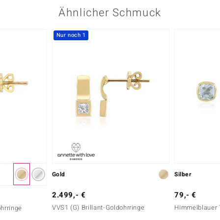
Ähnlicher Schmuck
Nur noch 1
Gold
Silber
2.499,- €
79,- €
VVS1 (G) Brillant-Goldohrringe
Himmelblauer 
ohrringe