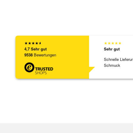
★
★
★
★
★
★
★
★
★
★
4,7
Sehr gut
Sehr gut
9538
Bewertungen
Schnelle Lieferu
Schmuck