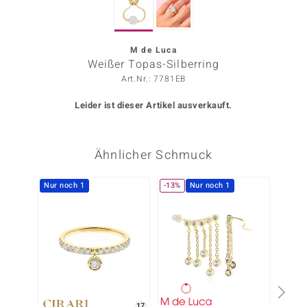
ors Edition
ana
M de Luca
Weißer Topas-Silberring
Art.Nr.: 7781EB
Prince Designs
Leider ist dieser Artikel ausverkauft.
o
Ähnlicher Schmuck
Chic
insell
Nur noch 1
-13%
Nur noch 1
n Vogue
 Show
o Paraíso
Classics
17