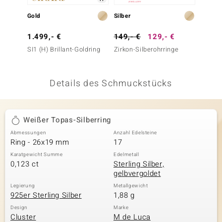
 JUWELO
Gold
Silber
Gold
remonti
1.499,- €
149,- €
129,- €
2.499
SI1 (H) Brillant-Goldring
Zirkon-Silberohrringe
VVS1 (G
uca
Goldan
no Collection
Details des Schmuckstücks
ENTS BY DE MELO
va
Weißer Topas-Silberring
Abmessungen
Anzahl Edelsteine
otenier
Ring - 26x19 mm
17
 1894 Collection
Karatgewicht Summe
Edelmetall
0,123 ct
Sterling Silber,
gelbvergoldet
Legierung
Metallgewicht
925er Sterling Silber
1,88 g
ana
Design
Marke
Cluster
M de Luca