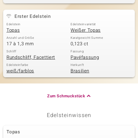
Erster Edelstein
& Classics
Edelstein
Edelsteinvarietät
Topas
Weißer Topas
Minerale
Anzahl und Größe
Karatgewicht Summe
17 à 1,3 mm
0,123 ct
Schliff
Fassung
Rundschliff, Facettiert
Pavéfassung
Edelsteinfarbe
Herkunft
weiß/farblos
Brasilien
Zum Schmuckstück
Edelsteinwissen
Topas