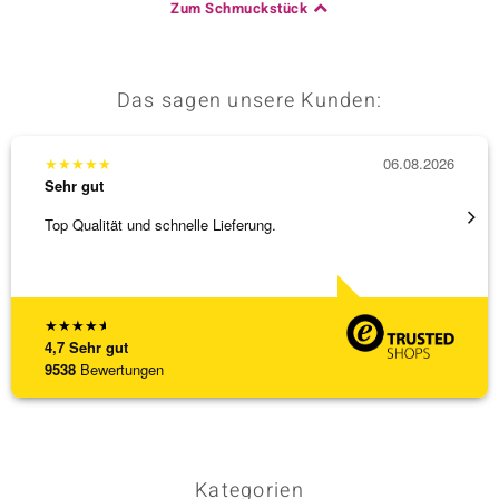
Zum Schmuckstück
Das sagen unsere Kunden:
★
★
★
★
★
06.08.2026
★
★
★
Sehr gut
Sehr g
Top Qualität und schnelle Lieferung.
Bin ja
★
★
★
★
★
4,7
Sehr gut
9538
Bewertungen
Kategorien