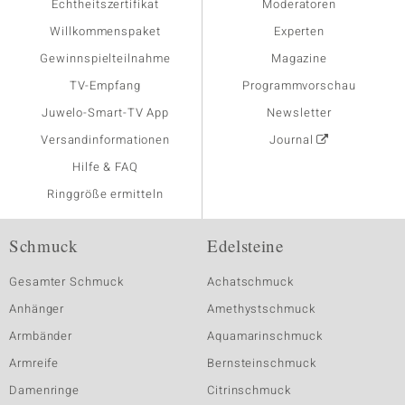
Echtheitszertifikat
Moderatoren
Willkommenspaket
Experten
Gewinnspielteilnahme
Magazine
TV-Empfang
Programmvorschau
Juwelo-Smart-TV App
Newsletter
Versandinformationen
Journal
Hilfe & FAQ
Ringgröße ermitteln
Schmuck
Edelsteine
Gesamter Schmuck
Achatschmuck
Anhänger
Amethystschmuck
Armbänder
Aquamarinschmuck
Armreife
Bernsteinschmuck
Damenringe
Citrinschmuck