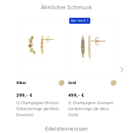
Ähnlicher Schmuck
Nur noch 1
-13%
Silber
Gold
Gold
399,- €
499,- €
1.499
I2 Champagner-Brillant-
I2 Champagner-Diamant-
I2 Cha
Silberohrringe (de Melo
Goldohrringe (de Melo
Goldoh
Essence)
Gold)
Edelsteinwissen