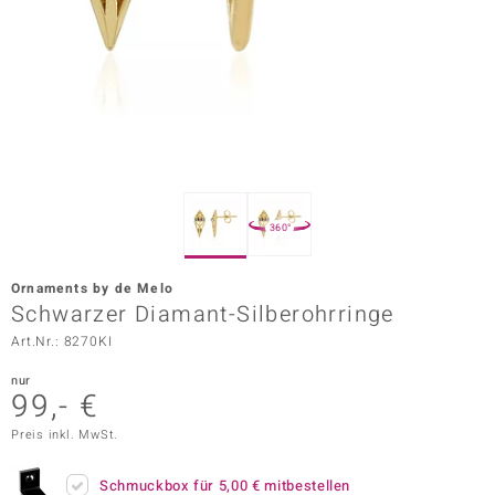
ors Edition
ana
Prince Designs
o
360°
Chic
Ornaments by de Melo
insell
Schwarzer Diamant-Silberohrringe
Art.Nr.: 8270KI
n Vogue
nur
 Show
99,- €
o Paraíso
Preis inkl. MwSt.
Classics
Schmuckbox für
5,00 €
mitbestellen