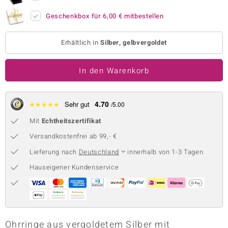
 JUWELO
Geschenkbox für
6,00 €
mitbestellen
remonti
Erhältlich in
Silber, gelbvergoldet
uca
In den Warenkorb
no Collection
ENTS BY DE MELO
4.70
★
★
★
★
★
Sehr gut
/5.00
va
Mit
Echtheitszertifikat
Versandkostenfrei ab 99,- €
otenier
Lieferung nach
Deutschland
innerhalb von 1-3 Tagen
 1894 Collection
Hauseigener Kundenservice
ana
Ohrringe aus vergoldetem Silber mit