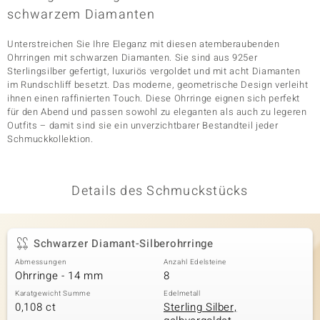
schwarzem Diamanten
Unterstreichen Sie Ihre Eleganz mit diesen atemberaubenden
& Classics
Ohrringen mit schwarzen Diamanten. Sie sind aus 925er
Sterlingsilber gefertigt, luxuriös vergoldet und mit acht Diamanten
Minerale
im Rundschliff besetzt. Das moderne, geometrische Design verleiht
ihnen einen raffinierten Touch. Diese Ohrringe eignen sich perfekt
für den Abend und passen sowohl zu eleganten als auch zu legeren
Outfits – damit sind sie ein unverzichtbarer Bestandteil jeder
Schmuckkollektion.
Details des Schmuckstücks
Schwarzer Diamant-Silberohrringe
Abmessungen
Anzahl Edelsteine
Ohrringe - 14 mm
8
Karatgewicht Summe
Edelmetall
0,108 ct
Sterling Silber,