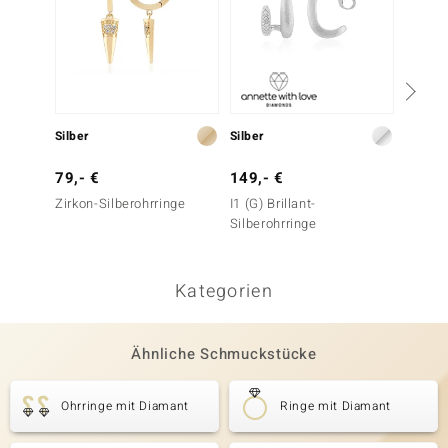
Silber
Silber
Silber
79,- €
149,- €
49,- 
Zirkon-Silberohrringe
I1 (G) Brillant-
Citrin-
Silberohrringe
Kategorien
Ähnliche Schmuckstücke
Ohrringe mit Diamant
Ringe mit Diamant