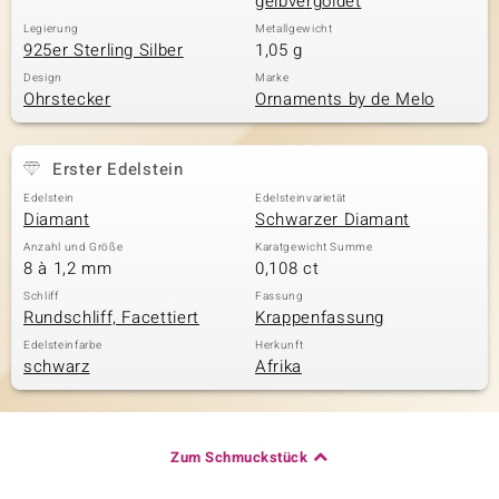
gelbvergoldet
Legierung
Metallgewicht
925er Sterling Silber
1,05 g
Design
Marke
Ohrstecker
Ornaments by de Melo
Erster Edelstein
Edelstein
Edelsteinvarietät
Diamant
Schwarzer Diamant
Anzahl und Größe
Karatgewicht Summe
8 à 1,2 mm
0,108 ct
Schliff
Fassung
Rundschliff, Facettiert
Krappenfassung
Edelsteinfarbe
Herkunft
schwarz
Afrika
Zum Schmuckstück