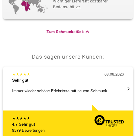
wichtiger Lieferant kostbarer
Bodenschätze.
Zum Schmuckstück
Das sagen unsere Kunden:
★
★
★
★
★
08.08.2026
★
★
★
Sehr gut
Sehr g
Immer wieder schöne Erlebnisse mit neuem Schmuck
Schöne
★
★
★
★
★
4,7
Sehr gut
9579
Bewertungen