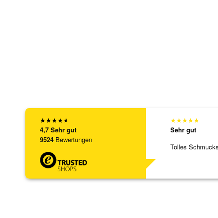
★
★
★
★
★
★
★
★
★
★
4,7
Sehr gut
Sehr gut
9524
Bewertungen
Tolles Schmuck