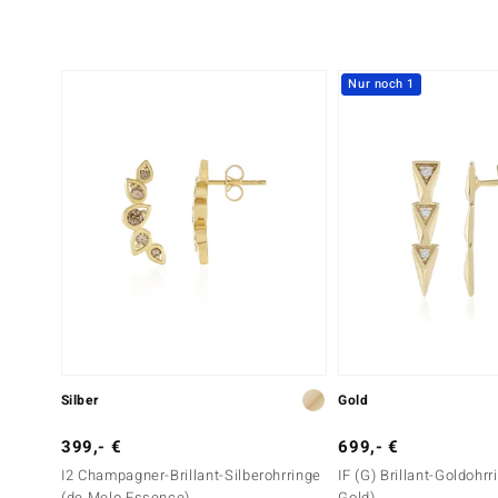
Schliff
Fassung
Runder Brillantschliff
Krappenfassung
Nur noch 1
Silber
Gold
399,- €
699,- €
I2 Champagner-Brillant-Silberohrringe
IF (G) Brillant-Goldohr
(de Melo Essence)
Gold)