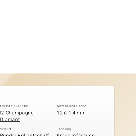
Edelsteinvarietät
Anzahl und Größe
I2 Champagner-
12 à 1,4 mm
Diamant
Schliff
Fassung
Runder Brillantschliff,
Krappenfassung