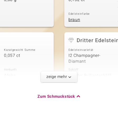
Edelsteinfarbe
braun
Dritter Edelstei
Karatgewicht Summe
Edelsteinvarietät
0,057 ct
I2 Champagner-
Diamant
Herkunft
Schliff
Afrika
Runder Brillantschliff
zeige mehr
Zum Schmuckstück
Karatgewicht Summe
0,071 ct