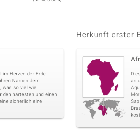
Herkunft erster 
Af
l im Herzen der Erde
Die
n ihren Namen dem
an 
 was so viel wie
Aqu
r den härtesten und einen
Morg
eine sicherlich eine
Sap
Bras
kos