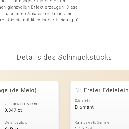
, runde Champagner-Diamanten im
nen glanzvollen Effekt erzeugen. Diese
für besondere Anlässe und sind eine
n Sie sie mit klassischer Kleidung für
Details des Schmuckstücks
nge (de Melo)
Erster Edelstein
Edelstein
Karatgewicht Summe
Diamant
0,347 ct
Metallgewicht
Karatgewicht Summe
3,08 g
0,152 ct