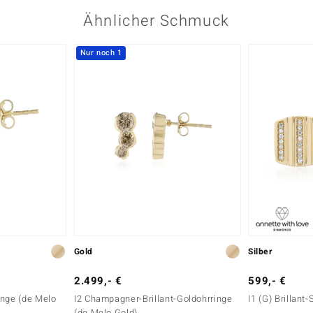
Ähnlicher Schmuck
Herkunft
Afrika
Nur noch 1
Gold
Silber
2.499,- €
599,- €
ringe (de Melo
I2 Champagner-Brillant-Goldohrringe
I1 (G) Brillant-
(de Melo Gold)