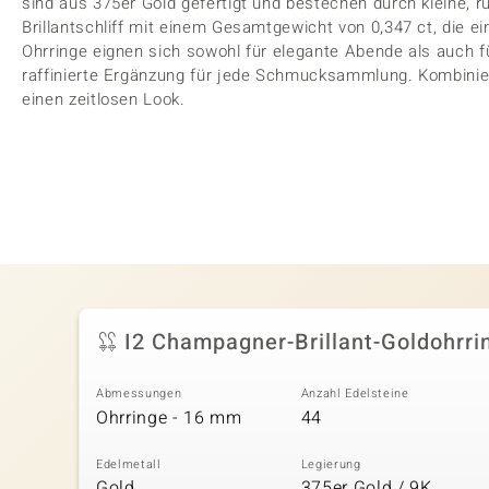
sind aus 375er Gold gefertigt und bestechen durch kleine
Brillantschliff mit einem Gesamtgewicht von 0,347 ct, die ei
Ohrringe eignen sich sowohl für elegante Abende als auch 
raffinierte Ergänzung für jede Schmucksammlung. Kombiniere
einen zeitlosen Look.
I2 Champagner-Brillant-Goldohrri
Abmessungen
Anzahl Edelsteine
Ohrringe - 16 mm
44
Edelmetall
Legierung
Gold
375er Gold / 9K