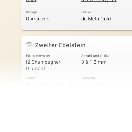
Design
Marke
Ohrstecker
de Melo Gold
Zweiter Edelstein
Edelsteinvarietät
Anzahl und Größe
I2 Champagner-
8 à 1,2 mm
Diamant
Schliff
Fassung
Runder Brillantschliff
Krappenfassung
Vierter Edelstein
Edelsteinvarietät
Anzahl und Größe
I2 Champagner-
14 à 1 mm
Diamant