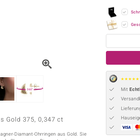
Onyx
Peridot
ns
♦ Silberhalsketten
TPC
Rhodolith
Spektro
Sch
k
♦ Silberohrringe
Trends & Classics
Türkis
Turmal
♦ Silberanhänger
Vitale Minerale
Ges
n
Platinschmuck
Blau
Grün
★
★
★
★
★
Mit
Echt
360°
Versandk
Lieferu
Hauseig
 Gold 375, 0,347 ct
gner-Diamant-Ohrringen aus Gold. Sie