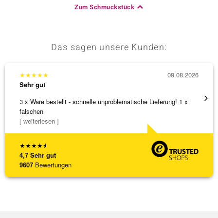
Zum Schmuckstück
Das sagen unsere Kunden:
★
★
★
★
★
09.08.2026
★
★
★
Sehr gut
Sehr g
3 x Ware bestellt - schnelle unproblematische Lieferung! 1 x
Schöne
falschen
weiter
[ weiterlesen ]
★
★
★
★
★
4,7
Sehr gut
9607
Bewertungen