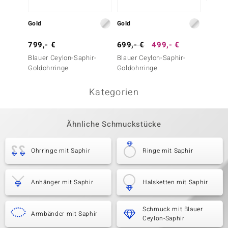
Gold
Gold
Gold
799,- €
699,- €
499,- €
499,-
Blauer Ceylon-Saphir-
Blauer Ceylon-Saphir-
Blauer
Goldohrringe
Goldohrringe
Goldoh
Kategorien
Ähnliche Schmuckstücke
Ohrringe mit Saphir
Ringe mit Saphir
Anhänger mit Saphir
Halsketten mit Saphir
Schmuck mit Blauer
Armbänder mit Saphir
Ceylon-Saphir