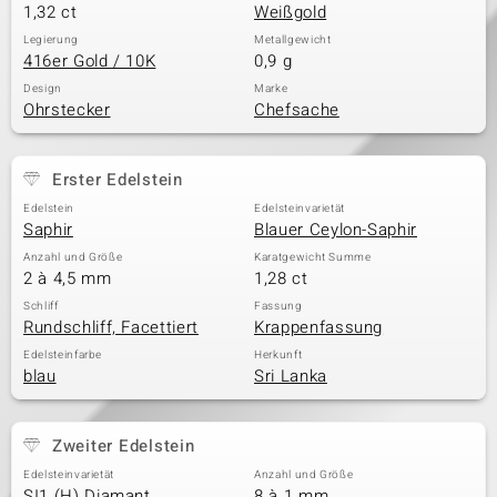
1,32 ct
Weißgold
Legierung
Metallgewicht
416er Gold / 10K
0,9 g
Design
Marke
Ohrstecker
Chefsache
Erster Edelstein
Edelstein
Edelsteinvarietät
Saphir
Blauer Ceylon-Saphir
Anzahl und Größe
Karatgewicht Summe
2 à 4,5 mm
1,28 ct
Schliff
Fassung
Rundschliff, Facettiert
Krappenfassung
Edelsteinfarbe
Herkunft
blau
Sri Lanka
Zweiter Edelstein
Edelsteinvarietät
Anzahl und Größe
SI1 (H) Diamant
8 à 1 mm