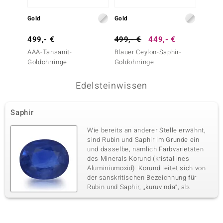
Gold
Gold
Silber
499,- €
499,- €
449,- €
149,-
AAA-Tansanit-
Blauer Ceylon-Saphir-
Nepale
Goldohrringe
Goldohrringe
Silbero
Edelsteinwissen
Saphir
Wie bereits an anderer Stelle erwähnt,
sind Rubin und Saphir im Grunde ein
und dasselbe, nämlich Farbvarietäten
des Minerals Korund (kristallines
Aluminiumoxid). Korund leitet sich von
der sanskritischen Bezeichnung für
Rubin und Saphir, „kuruvinda“, ab.