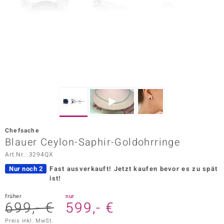
ors Edition
ana
Prince Designs
o
Chic
Chefsache
insell
Blauer Ceylon-Saphir-Goldohrringe
Art.Nr.: 3294QX
n Vogue
Nur noch 2
Fast ausverkauft!
Jetzt kaufen bevor es zu spät
 Show
ist!
o Paraíso
früher
nur
699,- €
599,- €
Classics
Preis inkl. MwSt.