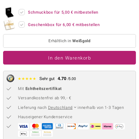
 JUWELO
Schmuckbox für
5,00 €
mitbestellen
remonti
Geschenkbox für
6,00 €
mitbestellen
uca
Erhältlich in
Weißgold
no Collection
In den Warenkorb
ENTS BY DE MELO
va
4.70
★
★
★
★
★
Sehr gut
/5.00
otenier
Mit
Echtheitszertifikat
 1894 Collection
Versandkostenfrei ab 99,- €
Lieferung nach
Deutschland
innerhalb von 1-3 Tagen
Hauseigener Kundenservice
ana