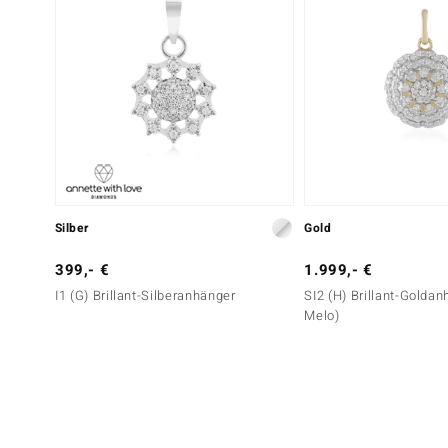
Silber
Gold
399,- €
1.999,- €
I1 (G) Brillant-Silberanhänger
SI2 (H) Brillant-Goldan
Melo)