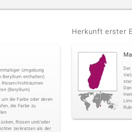
Herkunft erster 
Ma
Der 
liumhaltiger Umgebung
Vie
n Beryllium enthalten)
sta
n Rissen/Hohlräumen
Danb
en (Beryllium)
Hemi
 um die Farbe oder deren
Limo
fen, die Farbe zu
Rube
llen
Lücken, Rissen und/oder
chter zerkratzen als der