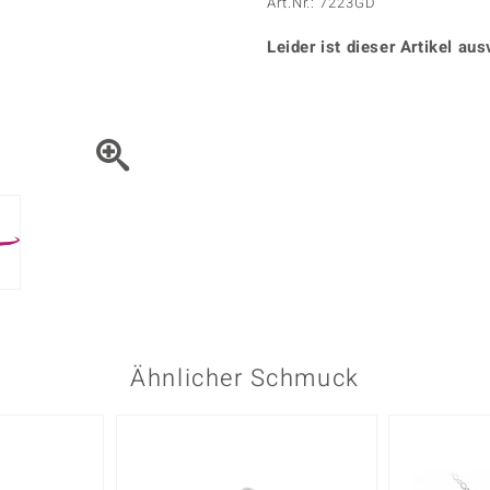
Onyx
Peridot
Art.Nr.: 7223GD
ns
♦ Silberhalsketten
TPC
Rhodolith
Spektro
k
♦ Silberohrringe
Leider ist dieser Artikel aus
Trends & Classics
Türkis
Turmal
♦ Silberanhänger
Vitale Minerale
n
Platinschmuck
Blau
Grün
Ähnlicher Schmuck