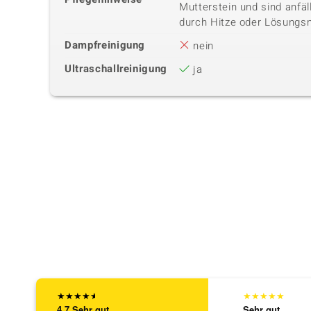
Mutterstein und sind anfäl
durch Hitze oder Lösungsm
Dampfreinigung
nein
Ultraschallreinigung
ja
★
★
★
★
★
★
★
★
★
★
4,7
Sehr gut
Sehr gut