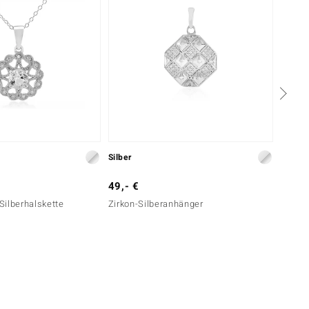
Silber
Silber
49,- €
99,- 
ilberhalskette
Zirkon-Silberanhänger
Zirkon