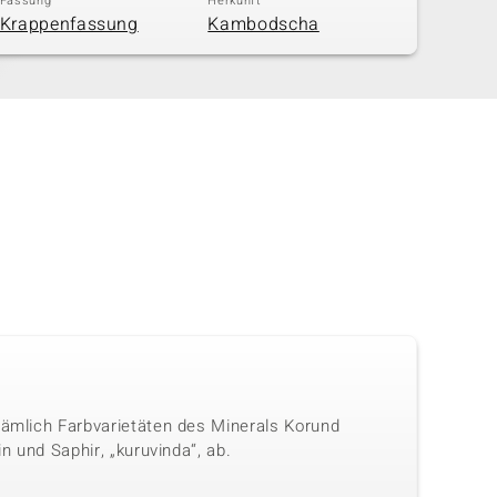
Fassung
Herkunft
Krappenfassung
Kambodscha
nämlich Farbvarietäten des Minerals Korund
n und Saphir, „kuruvinda“, ab.