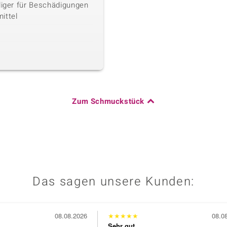
liger für Beschädigungen
ittel
Zum Schmuckstück
Das sagen unsere Kunden:
08.08.2026
★
★
★
★
★
08.0
Sehr gut