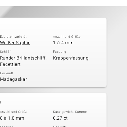
Edelsteinvarietät
Anzahl und Größe
Weißer Saphir
1 à 4 mm
Schliff
Fassung
Runder Brillantschliff,
Krappenfassung
Facettiert
Herkunft
Madagaskar
n
Anzahl und Größe
Karatgewicht Summe
8 à 1,8 mm
0,27 ct