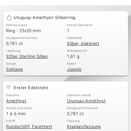
Uruguay-Amethyst-Silberring
Abmessungen
Anzahl Edelsteine
Ring - 23x20 mm
1
Karatgewicht Summe
Edelmetall
0,781 ct
Silber, platiniert
Legierung
Metallgewicht
925er Sterling Silber
1,81 g
Design
Marke
Solitaire
Juwelo
Erster Edelstein
Edelstein
Edelsteinvarietät
Amethyst
Uruguay-Amethyst
Anzahl und Größe
Karatgewicht Summe
1 à 6 mm
0,781 ct
Schliff
Fassung
Rundschliff, Facettiert
Krappenfassung