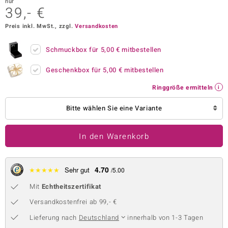
nur
39,- €
 JUWELO
Preis inkl. MwSt., zzgl.
Versandkosten
remonti
Schmuckbox für
5,00 €
mitbestellen
uca
Geschenkbox für
5,00 €
mitbestellen
no Collection
Ringgröße ermitteln
ENTS BY DE MELO
Bitte wählen Sie eine Variante
va
In den Warenkorb
otenier
 1894 Collection
4.70
★
★
★
★
★
Sehr gut
/5.00
Mit
Echtheitszertifikat
ana
Versandkostenfrei ab 99,- €
Lieferung nach
Deutschland
innerhalb von 1-3 Tagen