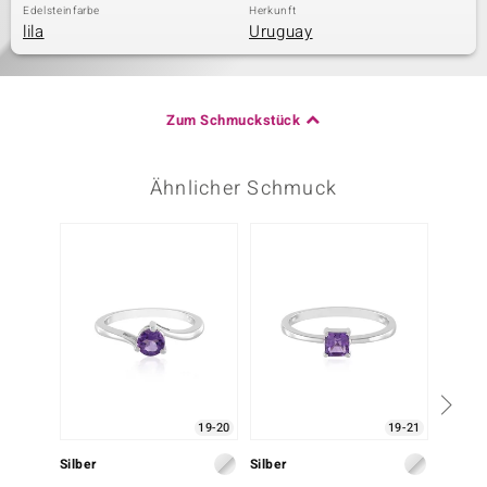
Edelsteinfarbe
Herkunft
lila
Uruguay
Zum Schmuckstück
Ähnlicher Schmuck
-20%
19-20
19-21
Silber
Silber
Silber