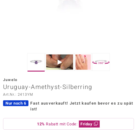
ors Edition
ana
Prince Designs
o
360°
Chic
Juwelo
insell
Uruguay-Amethyst-Silberring
Art.Nr.: 2413YM
n Vogue
Nur noch 6
Fast ausverkauft!
Jetzt kaufen bevor es zu spät
 Show
ist!
o Paraíso
12%
Rabatt mit Code:
Friday
Classics