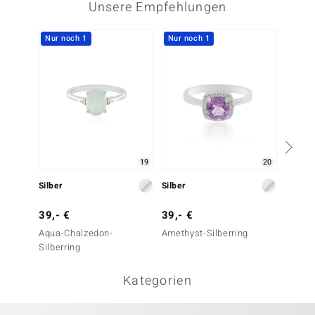
Unsere Empfehlungen
Nur noch 1
Nur noch 1
-20%
19
20
Silber
Silber
Silber
39,- €
39,- €
49,- 
Aqua-Chalzedon-
Amethyst-Silberring
Marokk
Silberring
Amethy
Kategorien