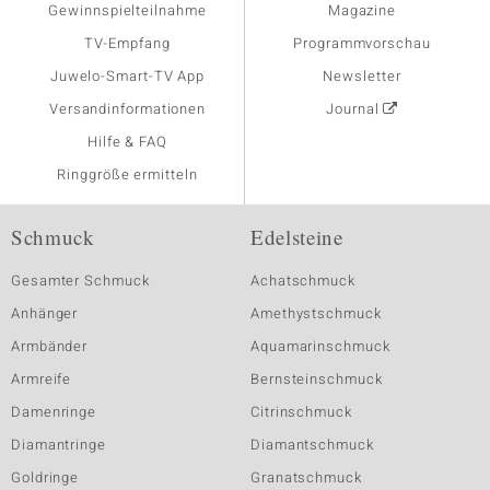
Gewinnspielteilnahme
Magazine
TV-Empfang
Programmvorschau
Juwelo-Smart-TV App
Newsletter
Versandinformationen
Journal
Hilfe & FAQ
Ringgröße ermitteln
Schmuck
Edelsteine
Gesamter Schmuck
Achatschmuck
Anhänger
Amethystschmuck
Armbänder
Aquamarinschmuck
Armreife
Bernsteinschmuck
Damenringe
Citrinschmuck
Diamantringe
Diamantschmuck
Goldringe
Granatschmuck