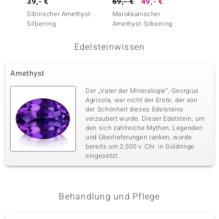
39,- €
69,- €
49,- €
59,- 
Sibirischer Amethyst-
Marokkanischer
Sibiri
Silberring
Amethyst-Silberring
Silberr
Edelsteinwissen
Amethyst
Der „Vater der Mineralogie“, Georgius
Agricola, war nicht der Erste, der von
der Schönheit dieses Edelsteins
verzaubert wurde. Dieser Edelstein, um
den sich zahlreiche Mythen, Legenden
und Überlieferungen ranken, wurde
bereits um 2.500 v. Chr. in Goldringe
eingesetzt.
Behandlung und Pflege