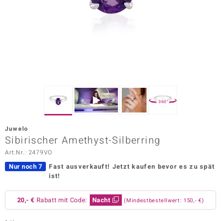
ors Edition
ana
Prince Designs
o
360°
Chic
Juwelo
insell
Sibirischer Amethyst-Silberring
Art.Nr.: 2479VO
n Vogue
Nur noch 7
Fast ausverkauft!
Jetzt kaufen bevor es zu spät
 Show
ist!
o Paraíso
20,- €
Rabatt mit Code:
Nacht
(Mindestbestellwert: 150,- €)
Classics