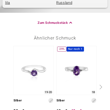
lila
Russland
Zum Schmuckstück
Ähnlicher Schmuck
-29%
Nur noch 1
19-20
18
Silber
Silber
Silber