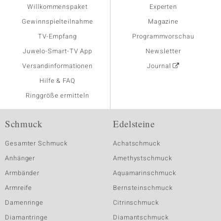
Willkommenspaket
Experten
Gewinnspielteilnahme
Magazine
TV-Empfang
Programmvorschau
Juwelo-Smart-TV App
Newsletter
Versandinformationen
Journal
Hilfe & FAQ
Ringgröße ermitteln
Schmuck
Edelsteine
Gesamter Schmuck
Achatschmuck
Anhänger
Amethystschmuck
Armbänder
Aquamarinschmuck
Armreife
Bernsteinschmuck
Damenringe
Citrinschmuck
Diamantringe
Diamantschmuck