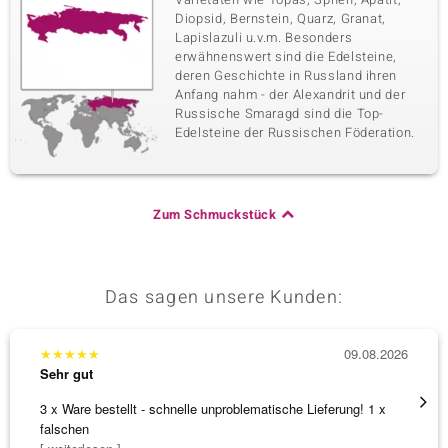
Diopsid, Bernstein, Quarz, Granat,
Lapislazuli u.v.m. Besonders
erwähnenswert sind die Edelsteine,
deren Geschichte in Russland ihren
Anfang nahm - der Alexandrit und der
Russische Smaragd sind die Top-
Edelsteine der Russischen Föderation.
Zum Schmuckstück
Das sagen unsere Kunden:
★
★
★
★
★
09.08.2026
★
★
★
Sehr gut
Sehr g
3 x Ware bestellt - schnelle unproblematische Lieferung! 1 x
Schöne
falschen
weiter