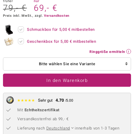
früher
nur
79,- €
69,- €
 JUWELO
Preis inkl. MwSt., zzgl.
Versandkosten
remonti
Schmuckbox für
5,00 €
mitbestellen
uca
Geschenkbox für
5,00 €
mitbestellen
no Collection
Ringgröße ermitteln
ENTS BY DE MELO
Bitte wählen Sie eine Variante
va
In den Warenkorb
otenier
 1894 Collection
4.70
★
★
★
★
★
Sehr gut
/5.00
Mit
Echtheitszertifikat
ana
Versandkostenfrei ab 99,- €
Lieferung nach
Deutschland
innerhalb von 1-3 Tagen