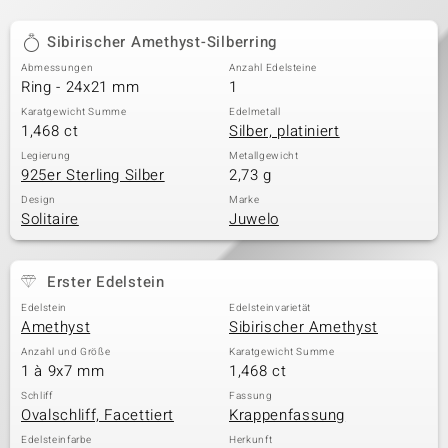
Sibirischer Amethyst-Silberring
Abmessungen
Anzahl Edelsteine
Ring - 24x21 mm
1
Karatgewicht Summe
Edelmetall
1,468 ct
Silber, platiniert
Legierung
Metallgewicht
925er Sterling Silber
2,73 g
Design
Marke
Solitaire
Juwelo
Erster Edelstein
Edelstein
Edelsteinvarietät
Amethyst
Sibirischer Amethyst
Anzahl und Größe
Karatgewicht Summe
1 à 9x7 mm
1,468 ct
Schliff
Fassung
Ovalschliff, Facettiert
Krappenfassung
Edelsteinfarbe
Herkunft