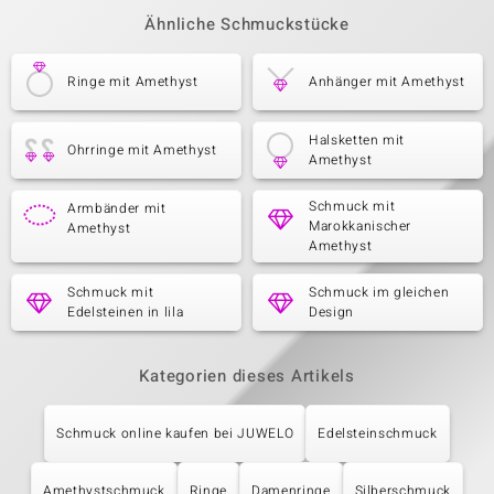
Ähnliche Schmuckstücke
Ringe mit Amethyst
Anhänger mit Amethyst
Halsketten mit
Ohrringe mit Amethyst
Amethyst
Schmuck mit
Armbänder mit
Marokkanischer
Amethyst
Amethyst
Schmuck mit
Schmuck im gleichen
Edelsteinen in lila
Design
Kategorien dieses Artikels
Schmuck online kaufen bei JUWELO
Edelsteinschmuck
Amethystschmuck
Ringe
Damenringe
Silberschmuck