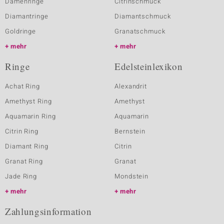
Damenringe
Citrinschmuck
Diamantringe
Diamantschmuck
Goldringe
Granatschmuck
mehr
mehr
Ringe
Edelsteinlexikon
Achat Ring
Alexandrit
Amethyst Ring
Amethyst
Aquamarin Ring
Aquamarin
Citrin Ring
Bernstein
Diamant Ring
Citrin
Granat Ring
Granat
Jade Ring
Mondstein
mehr
mehr
Zahlungsinformation