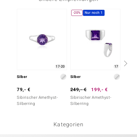
-20%
Nur noch 1
-29%
17-20
17
Silber
Silber
Silber
79,- €
249,- €
199,- €
69,- 
Sibirischer Amethyst-
Sibirischer Amethyst-
Sibiri
Silberring
Silberring
Silberr
Kategorien