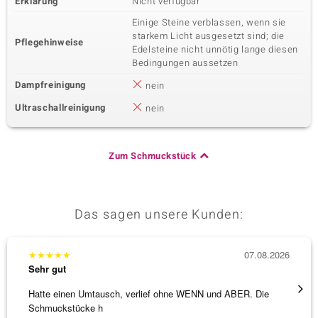
Erklärung
Nicht verfügbar
Einige Steine verblassen, wenn sie
starkem Licht ausgesetzt sind; die
Pflegehinweise
Edelsteine nicht unnötig lange diesen
Bedingungen aussetzen
Dampfreinigung
nein
Ultraschallreinigung
nein
Zum Schmuckstück
Das sagen unsere Kunden:
★
★
★
★
★
07.08.2026
★
★
★
Sehr gut
Sehr g
Hatte einen Umtausch, verlief ohne WENN und ABER. Die
Alles 
Schmuckstücke h