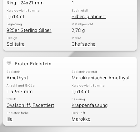
Ring - 24x21 mm
1
Karatgewicht Summe
Edelmetall
1,614 ct
Silber, platiniert
Legierung
Metallgewicht
925er Sterling Silber
2,78 g
Design
Marke
Solitaire
Chefsache
Erster Edelstein
Edelstein
Edelsteinvarietät
Amethyst
Marokkanischer Amethyst
Anzahl und Größe
Karatgewicht Summe
1 à 9x7 mm
1,614 ct
Schliff
Fassung
Ovalschliff, Facettiert
Krappenfassung
Edelsteinfarbe
Herkunft
lila
Marokko