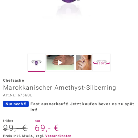
ors Edition
ana
Prince Designs
o
360°
Chic
Chefsache
insell
Marokkanischer Amethyst-Silberring
Art.Nr.: 6756SU
n Vogue
Nur noch 5
Fast ausverkauft!
Jetzt kaufen bevor es zu spät
 Show
ist!
o Paraíso
früher
nur
99,- €
69,- €
Classics
Preis inkl. MwSt., zzgl.
Versandkosten