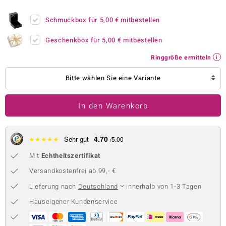
 JUWELO
Schmuckbox für
5,00 €
mitbestellen
remonti
Geschenkbox für
5,00 €
mitbestellen
uca
Ringgröße ermitteln
no Collection
Bitte wählen Sie eine Variante
ENTS BY DE MELO
In den Warenkorb
va
otenier
4.70
★
★
★
★
★
Sehr gut
/5.00
Mit
Echtheitszertifikat
 1894 Collection
Versandkostenfrei ab 99,- €
Lieferung nach
Deutschland
innerhalb von 1-3 Tagen
ana
Hauseigener Kundenservice