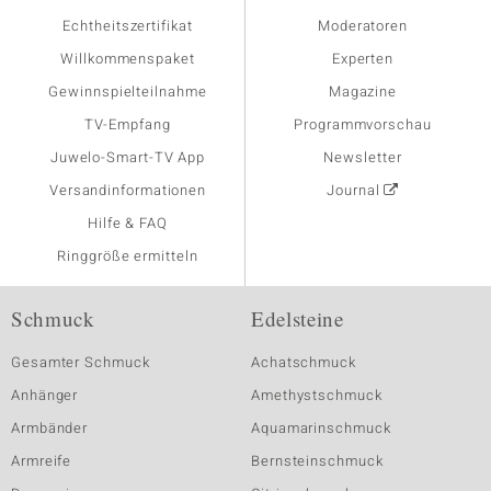
Echtheitszertifikat
Moderatoren
Willkommenspaket
Experten
Gewinnspielteilnahme
Magazine
TV-Empfang
Programmvorschau
Juwelo-Smart-TV App
Newsletter
Versandinformationen
Journal
Hilfe & FAQ
Ringgröße ermitteln
Schmuck
Edelsteine
Gesamter Schmuck
Achatschmuck
Anhänger
Amethystschmuck
Armbänder
Aquamarinschmuck
Armreife
Bernsteinschmuck