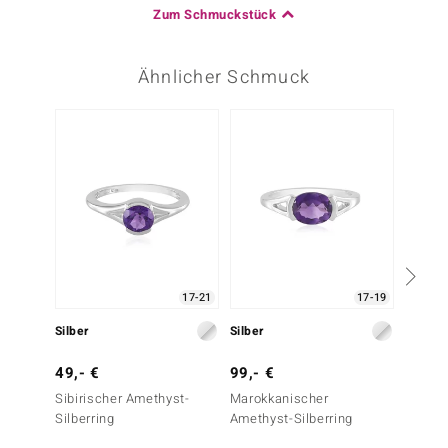
Zum Schmuckstück
Ähnlicher Schmuck
-20%
17-21
17-19
Silber
Silber
Silber
49,- €
99,- €
49,- 
Sibirischer Amethyst-
Marokkanischer
Marokk
Silberring
Amethyst-Silberring
Amethy