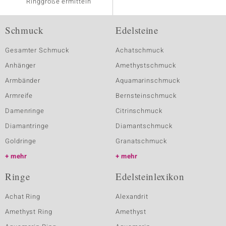
Ringgröße ermitteln
Schmuck
Edelsteine
Gesamter Schmuck
Achatschmuck
Anhänger
Amethystschmuck
Armbänder
Aquamarinschmuck
Armreife
Bernsteinschmuck
Damenringe
Citrinschmuck
Diamantringe
Diamantschmuck
Goldringe
Granatschmuck
mehr
mehr
Ringe
Edelsteinlexikon
Achat Ring
Alexandrit
Amethyst Ring
Amethyst