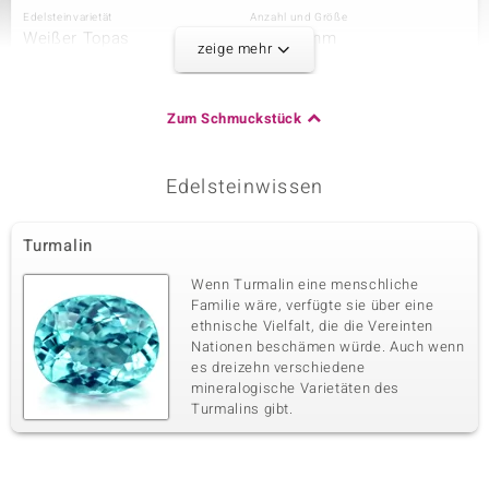
Edelsteinvarietät
Anzahl und Größe
Weißer Topas
8 à 1,4 mm
zeige mehr
Karatgewicht Summe
Schliff
0,11 ct
Runder Brillantschliff
Fassung
Herkunft
Zum Schmuckstück
Pavéfassung
Brasilien
Edelsteinwissen
Dritter Edelstein
Edelsteinvarietät
Anzahl und Größe
Turmalin
Weißer Topas
16 à 1,2 mm
Karatgewicht Summe
Schliff
Wenn Turmalin eine menschliche
0,15 ct
Runder Brillantschliff
Familie wäre, verfügte sie über eine
ethnische Vielfalt, die die Vereinten
Fassung
Herkunft
Pavéfassung
Nationen beschämen würde. Auch wenn
Brasilien
es dreizehn verschiedene
mineralogische Varietäten des
Turmalins gibt.