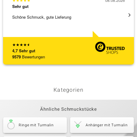
★
★
★
★
★
08.08.2026
★
★
★
Sehr gut
Sehr g
Schöne Schmuck, gute Lieferung
Immer 
★
★
★
★
★
4,7
Sehr gut
9579
Bewertungen
Kategorien
Ähnliche Schmuckstücke
Ringe mit Turmalin
Anhänger mit Turmalin