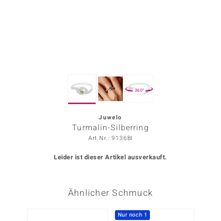
ors Edition
ana
Prince Designs
360°
o
Chic
Juwelo
Turmalin-Silberring
insell
Art.Nr.: 9136BI
n Vogue
Leider ist dieser Artikel ausverkauft.
 Show
Ähnlicher Schmuck
o Paraíso
Classics
Nur noch 1
Nur n