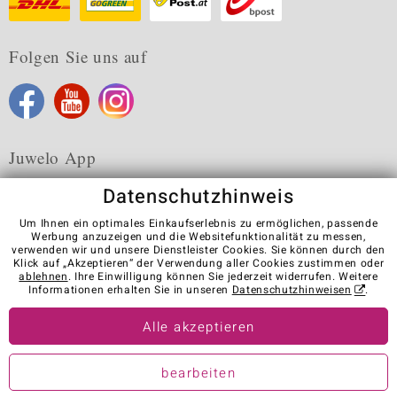
Folgen Sie uns auf
Juwelo App
Datenschutzhinweis
Um Ihnen ein optimales Einkaufserlebnis zu ermöglichen, passende
Werbung anzuzeigen und die Websitefunktionalität zu messen,
verwenden wir und unsere Dienstleister Cookies. Sie können durch den
Karriere
AGB
Datenschutz
Cookies
Impressum
Klick auf „Akzeptieren“ der Verwendung aller Cookies zustimmen oder
Kontakt
Vertrag widerrufen
ablehnen
. Ihre Einwilligung können Sie jederzeit widerrufen. Weitere
Informationen erhalten Sie in unseren
Datenschutzhinweisen
.
Visit our stores in other countries:
Alle akzeptieren
© Juwelo Deutschland GmbH (ein Tochterunternehmen der elumeo
bearbeiten
SE)