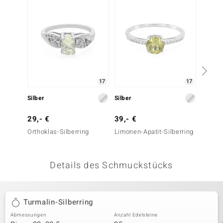
 JUWELO
remonti
uca
no Collection
17
17
ENTS BY DE MELO
Silber
Silber
Silber
va
29,- €
39,- €
49,- 
Orthoklas-Silberring
Limonen-Apatit-Silberring
Prehnit
otenier
 1894 Collection
Details des Schmuckstücks
ana
Turmalin-Silberring
Abmessungen
Anzahl Edelsteine