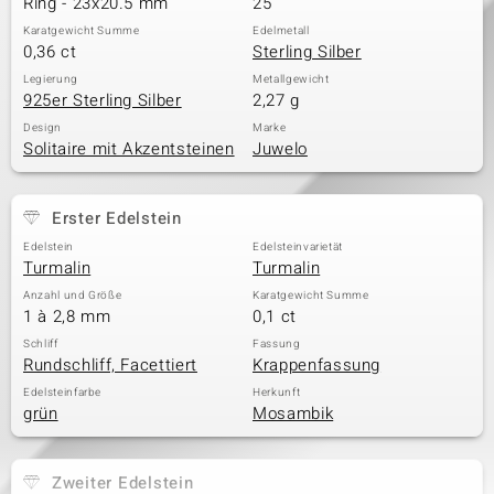
Ring - 23x20.5 mm
25
Karatgewicht Summe
Edelmetall
0,36 ct
Sterling Silber
& Classics
Legierung
Metallgewicht
925er Sterling Silber
2,27 g
Minerale
Design
Marke
Solitaire mit Akzentsteinen
Juwelo
Erster Edelstein
Edelstein
Edelsteinvarietät
Turmalin
Turmalin
Anzahl und Größe
Karatgewicht Summe
1 à 2,8 mm
0,1 ct
Schliff
Fassung
Rundschliff, Facettiert
Krappenfassung
Edelsteinfarbe
Herkunft
grün
Mosambik
Zweiter Edelstein