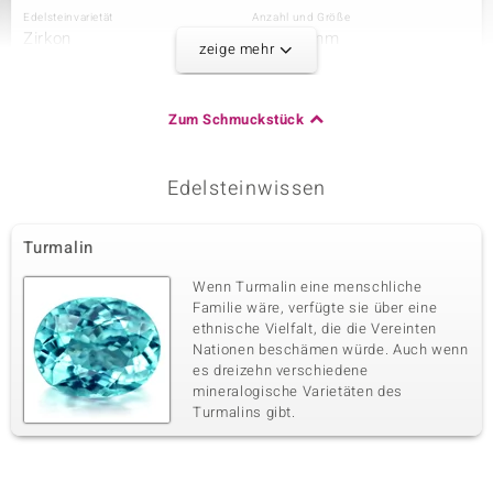
Edelsteinvarietät
Anzahl und Größe
Zirkon
8 à 1,4 mm
zeige mehr
Karatgewicht Summe
Schliff
0,166 ct
Runder Brillantschliff
Fassung
Herkunft
Zum Schmuckstück
Pavéfassung
Kambodscha
Edelsteinwissen
Dritter Edelstein
Edelsteinvarietät
Anzahl und Größe
Turmalin
Zirkon
16 à 1,2 mm
Karatgewicht Summe
Schliff
Wenn Turmalin eine menschliche
0,168 ct
Runder Brillantschliff
Familie wäre, verfügte sie über eine
ethnische Vielfalt, die die Vereinten
Fassung
Herkunft
Pavéfassung
Nationen beschämen würde. Auch wenn
Kambodscha
es dreizehn verschiedene
mineralogische Varietäten des
Turmalins gibt.