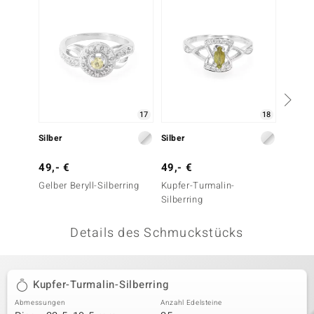
 JUWELO
remonti
uca
no Collection
17
18
ENTS BY DE MELO
Silber
Silber
Silber
va
49,- €
49,- €
39,- 
Gelber Beryll-Silberring
Kupfer-Turmalin-
Turmal
otenier
Silberring
 1894 Collection
Details des Schmuckstücks
ana
Kupfer-Turmalin-Silberring
Abmessungen
Anzahl Edelsteine