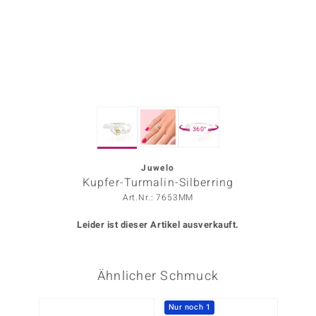
ors Edition
ana
Prince Designs
360°
o
Chic
Juwelo
Kupfer-Turmalin-Silberring
insell
Art.Nr.: 7653MM
n Vogue
Leider ist dieser Artikel ausverkauft.
 Show
Ähnlicher Schmuck
o Paraíso
Classics
Nur noch 1