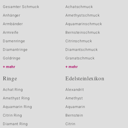
Gesamter Schmuck
Achatschmuck
Anhänger
Amethystschmuck
Armbänder
Aquamarinschmuck
Armreife
Bernsteinschmuck
Damenringe
Citrinschmuck
Diamantringe
Diamantschmuck
Goldringe
Granatschmuck
mehr
mehr
Ringe
Edelsteinlexikon
Achat Ring
Alexandrit
Amethyst Ring
Amethyst
Aquamarin Ring
Aquamarin
Citrin Ring
Bernstein
Diamant Ring
Citrin