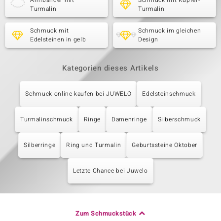
Armbänder mit
Schmuck mit Kupfer-
Turmalin
Turmalin
Schmuck mit
Schmuck im gleichen
Edelsteinen in gelb
Design
Kategorien dieses Artikels
Schmuck online kaufen bei JUWELO
Edelsteinschmuck
Turmalinschmuck
Ringe
Damenringe
Silberschmuck
Silberringe
Ring und Turmalin
Geburtssteine Oktober
Letzte Chance bei Juwelo
Zum Schmuckstück