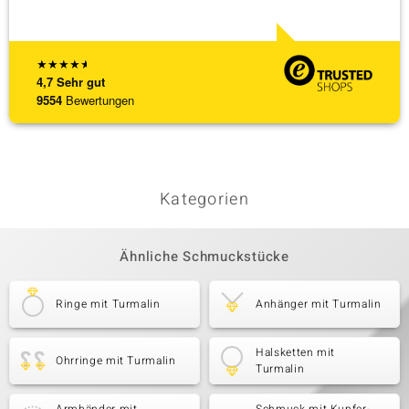
[ weite
★
★
★
★
★
4,7
Sehr gut
9554
Bewertungen
Kategorien
Ähnliche Schmuckstücke
Ringe mit Turmalin
Anhänger mit Turmalin
Halsketten mit
Ohrringe mit Turmalin
Turmalin