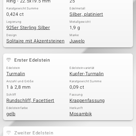
Ring - 22.5x19.5 mm
25
Karatgewicht Summe
Edelmetall
0,424 ct
Silber, platiniert
& Classics
Legierung
Metallgewicht
925er Sterling Silber
1,9 g
Minerale
Design
Marke
Solitaire mit Akzentsteinen
Juwelo
Erster Edelstein
Edelstein
Edelsteinvarietät
Turmalin
Kupfer-Turmalin
Anzahl und Größe
Karatgewicht Summe
1 à 2,8 mm
0,09 ct
Schliff
Fassung
Rundschliff, Facettiert
Krappenfassung
Edelsteinfarbe
Herkunft
gelb
Mosambik
Zweiter Edelstein