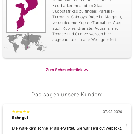
Kostbarkeiten sind im Staat
Südostafrikas zu finden: Paraíba-
Turmalin, Shimoyo-Rubellit, Morganit,
verschiedene Kupfer-Turmaline. Aber
auch Rubine, Granate, Aquamarine,
Topase und Quarze werden hier
abgebaut und in alle Welt geliefert.
Zum Schmuckstück
Das sagen unsere Kunden:
★
★
★
★
★
07.08.2026
★
★
★
Sehr gut
Sehr g
Die Ware kam schneller als erwartet. Sie war sehr gut verpackt.
Hatte 
Schmu