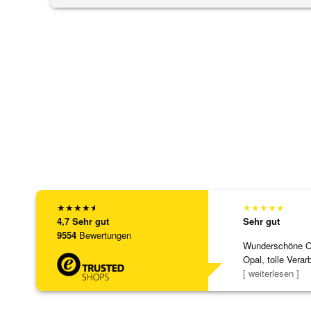
★
★
★
★
★
★
★
★
★
★
4,7
Sehr gut
Sehr gut
9554
Bewertungen
Wunderschöne Ohr
Opal, tolle Verar
Steg ist e
[ weiterlesen ]