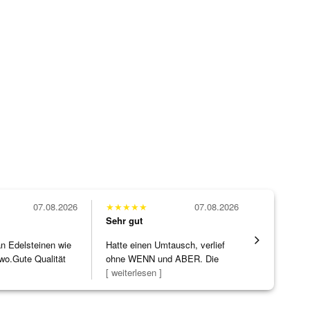
07.08.2026
★
★
★
★
★
07.08.2026
★
★
★
★
★
Sehr gut
Sehr gut
 an Edelsteinen wie
Hatte einen Umtausch, verlief
Alles supe
wo.Gute Qualität
ohne WENN und ABER. Die
]
Schmuckstücke h
[ weiterlesen ]