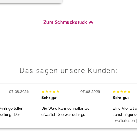
Zum Schmuckstück
Das sagen unsere Kunden:
07.08.2026
★
★
★
★
★
07.08.2026
★
★
★
★
★
Sehr gut
Sehr gut
ringe,toller
Die Ware kam schneller als
Eine Vielfalt
beitung. Der
erwartet. Sie war sehr gut
sonst nirgend
verpackt.
zu noc
[ weiterlesen 