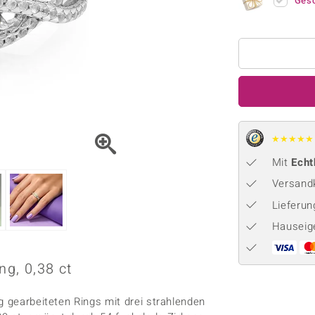
Onyx
Peridot
Ges
ns
♦ Silberhalsketten
TPC
Rhodolith
Spektro
k
♦ Silberohrringe
Trends & Classics
Türkis
Turmal
♦ Silberanhänger
Vitale Minerale
n
Platinschmuck
Blau
Grün
★
★
★
★
★
Mit
Echt
Versandk
Lieferu
Hauseig
ng, 0,38 ct
g gearbeiteten Rings mit drei strahlenden