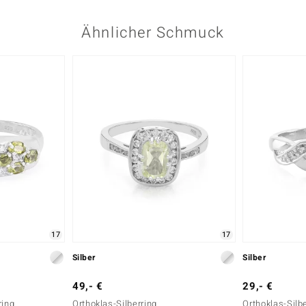
Ähnlicher Schmuck
17
17
Silber
Silber
49,- €
29,- €
ring
Orthoklas-Silberring
Orthoklas-Silb