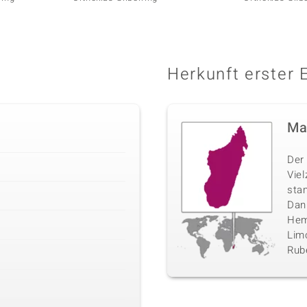
Herkunft erster 
Ma
Der 
Vie
sta
Danb
Hemi
Limo
Rube