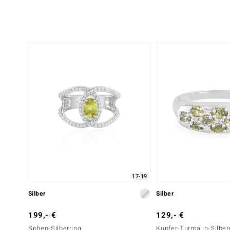
17-19
Silber
Silber
199,- €
129,- €
Sphen-Silberring
Kupfer-Turmalin-Silber