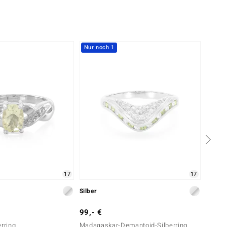
Nur noch 1
-40%
17
17
Silber
Silber
99,- €
299,-
erring
Madagaskar-Demantoid-Silberring
Sphen-