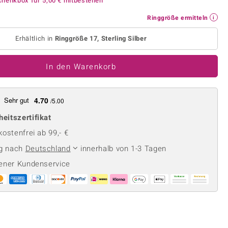
chenkbox für
5,00 €
mitbestellen
Perle
Ringgröße ermitteln
lith
Spinell
Ringgröße ermitteln
in
Zirkon
Erhältlich in
Ringgröße 17, Sterling Silber
In den Warenkorb
Gelb
Sehr gut
4.70
/5.00
heitszertifikat
ostenfrei ab 99,- €
ng nach
Deutschland
innerhalb von 1-3 Tagen
ener Kundenservice