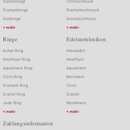
Damenringe
Citrinschmuck
Diamantringe
Diamantschmuck
Goldringe
Granatschmuck
mehr
mehr
Ringe
Edelsteinlexikon
Achat Ring
Alexandrit
Amethyst Ring
Amethyst
Aquamarin Ring
Aquamarin
Citrin Ring
Bernstein
Diamant Ring
Citrin
Granat Ring
Granat
Jade Ring
Mondstein
mehr
mehr
Zahlungsinformation