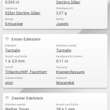
0,265 ct
Sterling Silber
Legierung
Metallgewicht
925er Sterling Silber
2,27 g
Design
Marke
Entourage
Juwelo
Erster Edelstein
Edelstein
Edelsteinvarietät
Turmalin
Turmalin
Anzahl und Größe
Karatgewicht Summe
1 à 3,3 mm
0,11 ct
Schliff
Fassung
Trillantschliff, Facettiert
Krappenfassung
Edelsteinfarbe
Herkunft
grün
Mosambik
Zweiter Edelstein
Edelsteinvarietät
Anzahl und Größe
Weißer Topas
28 à 1 mm