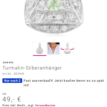
ors Edition
ana
Prince Designs
o
360°
Chic
Juwelo
insell
Turmalin-Silberanhänger
Art.Nr.: 8299IR
n Vogue
Nur noch 2
Fast ausverkauft!
Jetzt kaufen bevor es zu spät
 Show
ist!
o Paraíso
nur
49,- €
Classics
Preis inkl. MwSt., zzgl.
Versandkosten