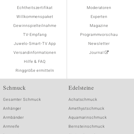
Echtheitszertifikat
Moderatoren
Willkommenspaket
Experten
Gewinnspielteilnahme
Magazine
TV-Empfang
Programmvorschau
Juwelo-Smart-TV App
Newsletter
Versandinformationen
Journal
Hilfe & FAQ
Ringgröße ermitteln
Schmuck
Edelsteine
Gesamter Schmuck
Achatschmuck
Anhänger
Amethystschmuck
Armbänder
Aquamarinschmuck
Armreife
Bernsteinschmuck