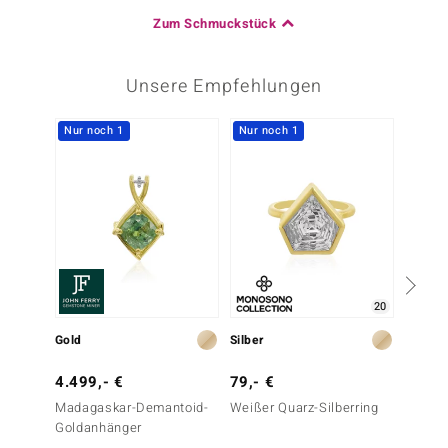
Zum Schmuckstück
Unsere Empfehlungen
Nur noch 1
Nur noch 1
-25%
20
Gold
Silber
Silber
4.499,- €
79,- €
199,-
Madagaskar-Demantoid-
Weißer Quarz-Silberring
Madag
Goldanhänger
Silber