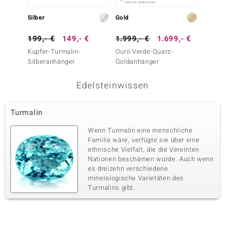
Silber
Gold
Silber
199,- €
149,- €
1.999,- €
1.699,- €
199,-
Kupfer-Turmalin-
Ouro Verde-Quarz-
Kupfer
Silberanhänger
Goldanhänger
Silber
Edelsteinwissen
Turmalin
Wenn Turmalin eine menschliche
Familie wäre, verfügte sie über eine
ethnische Vielfalt, die die Vereinten
Nationen beschämen würde. Auch wenn
es dreizehn verschiedene
mineralogische Varietäten des
Turmalins gibt.