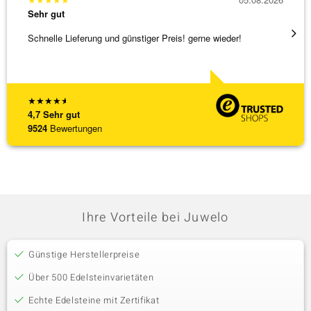
Sehr gut
Sehr g
Schnelle Lieferung und günstiger Preis! gerne wieder!
Ich ha
werden
[ weite
★
★
★
★
★
4,7
Sehr gut
9524
Bewertungen
Ihre Vorteile bei Juwelo
Günstige Herstellerpreise
Über 500 Edelsteinvarietäten
Echte Edelsteine mit Zertifikat