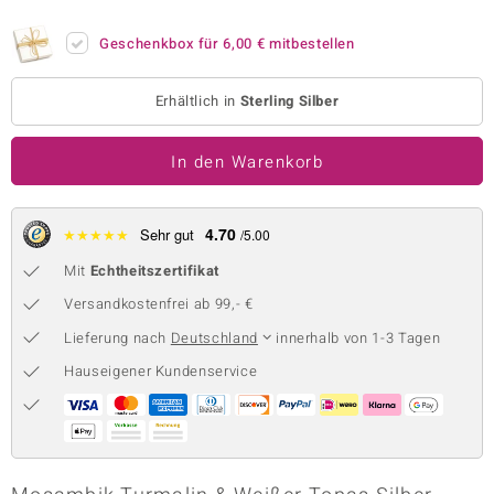
 JUWELO
Geschenkbox für
6,00 €
mitbestellen
remonti
Erhältlich in
Sterling Silber
uca
In den Warenkorb
no Collection
ENTS BY DE MELO
4.70
★
★
★
★
★
Sehr gut
/5.00
va
Mit
Echtheitszertifikat
otenier
Versandkostenfrei ab 99,- €
Lieferung nach
Deutschland
innerhalb von 1-3 Tagen
 1894 Collection
Hauseigener Kundenservice
ana