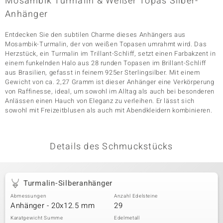
Mosambik Turmalin & Weißer Topas Silber-
Anhänger
Entdecken Sie den subtilen Charme dieses Anhängers aus
& Classics
Mosambik-Turmalin, der von weißen Topasen umrahmt wird. Das
Herzstück, ein Turmalin im Trillant-Schliff, setzt einen Farbakzent in
Minerale
einem funkelnden Halo aus 28 runden Topasen im Brillant-Schliff
aus Brasilien, gefasst in feinem 925er Sterlingsilber. Mit einem
Gewicht von ca. 2,27 Gramm ist dieser Anhänger eine Verkörperung
von Raffinesse, ideal, um sowohl im Alltag als auch bei besonderen
Anlässen einen Hauch von Eleganz zu verleihen. Er lässt sich
sowohl mit Freizeitblusen als auch mit Abendkleidern kombinieren.
Details des Schmuckstücks
Turmalin-Silberanhänger
Abmessungen
Anzahl Edelsteine
Anhänger - 20x12.5 mm
29
Karatgewicht Summe
Edelmetall