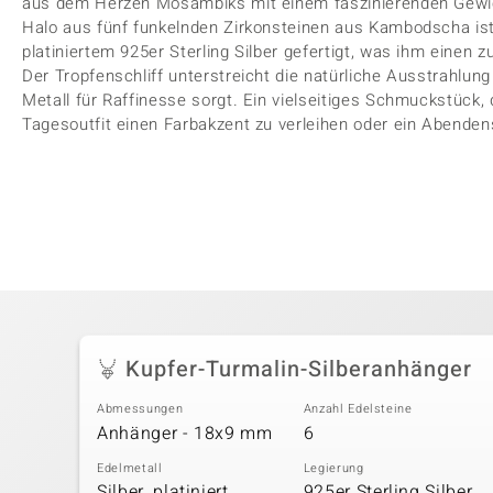
aus dem Herzen Mosambiks mit einem faszinierenden Gewi
Halo aus fünf funkelnden Zirkonsteinen aus Kambodscha is
platiniertem 925er Sterling Silber gefertigt, was ihm einen 
Der Tropfenschliff unterstreicht die natürliche Ausstrahlu
Metall für Raffinesse sorgt. Ein vielseitiges Schmuckstück,
Tagesoutfit einen Farbakzent zu verleihen oder ein Abende
Kupfer-Turmalin-Silberanhänger
Abmessungen
Anzahl Edelsteine
Anhänger - 18x9 mm
6
Edelmetall
Legierung
Silber, platiniert
925er Sterling Silber