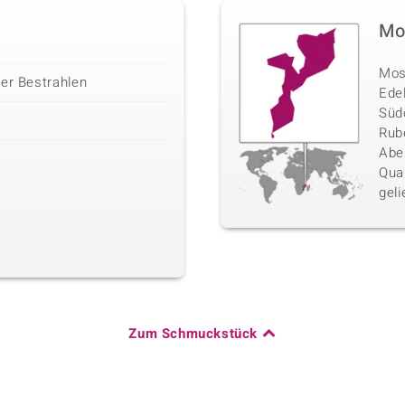
Mo
Mosa
der Bestrahlen
Ede
Südo
Rube
Abe
Qua
geli
Zum Schmuckstück