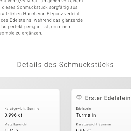
cht von 0,96 Karat. Umgeben von einem
t dieses Schmuckstück sorgfältig aus
zusätzlichen Hauch von Eleganz verleiht.
ng des Edelsteins, während das glänzende
 das perfekt geeignet ist, um einem
nsemble zu ergänzen.
Details des Schmuckstücks
Erster Edelstein
Karatgewicht Summe
Edelstein
0,996 ct
Turmalin
Metallgewicht
Karatgewicht Summe
1,04 g
0,96 ct