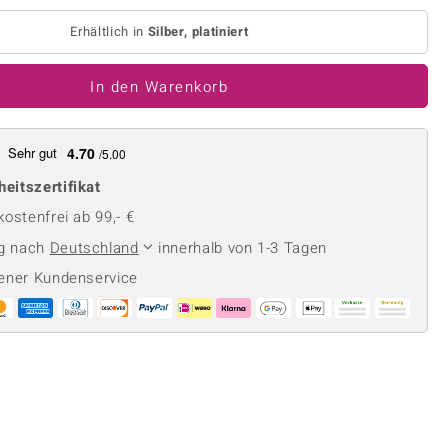
Perle
Ringgröße ermitteln
lith
Spinell
Erhältlich in
Silber, platiniert
in
Zirkon
In den Warenkorb
Gelb
Sehr gut
4.70
/5.00
heitszertifikat
ostenfrei ab 99,- €
ng nach
Deutschland
innerhalb von 1-3 Tagen
ener Kundenservice