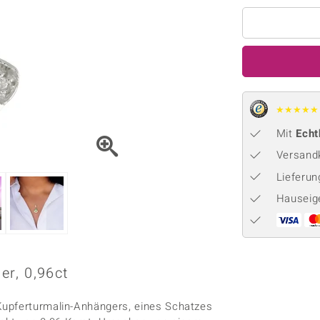
Onyx
Peridot
ns
♦ Silberhalsketten
TPC
Rhodolith
Spektro
k
♦ Silberohrringe
Trends & Classics
Türkis
Turmal
♦ Silberanhänger
Vitale Minerale
n
Platinschmuck
Blau
Grün
★
★
★
★
★
Mit
Echt
Versandk
Lieferu
Hauseig
r, 0,96ct
Kupferturmalin-Anhängers, eines Schatzes