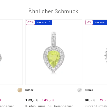
Ähnlicher Schmuck
-25%
Nur noch 1
-1%
Nur noch
Silber
Silber
 €
199,- €
149,- €
80,- €
79,-
danhänger
Kupfer-Turmalin-Silberanhänger
Kupfer-Turmal