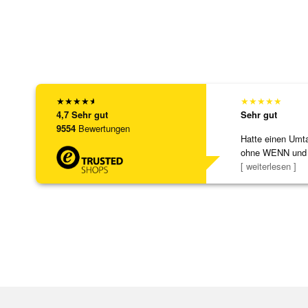
★
★
★
★
★
★
★
★
★
★
4,7
Sehr gut
Sehr gut
9554
Bewertungen
Hatte einen Umta
ohne WENN und
Schmuckstücke 
[ weiterlesen ]