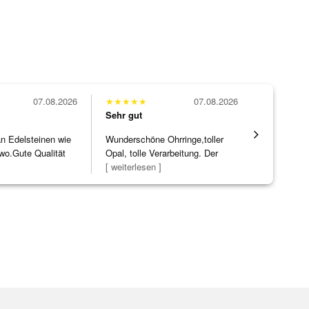
07.08.2026
★
★
★
★
★
07.08.2026
★
★
★
★
★
Sehr gut
Sehr gut
 an Edelsteinen wie
Wunderschöne Ohrringe,toller
Die Ware k
wo.Gute Qualität
Opal, tolle Verarbeitung. Der
erwartet. 
]
Steg ist e
[ weiterlesen ]
verpackt.