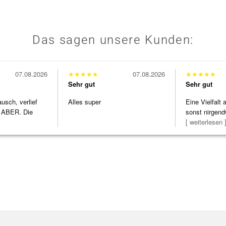
Das sagen unsere Kunden:
07.08.2026
★
★
★
★
★
07.08.2026
★
★
★
★
★
Sehr gut
Sehr gut
usch, verlief
Alles super
Eine Vielfalt
 ABER. Die
sonst nirgend
h
zu noc
[ weiterlesen 