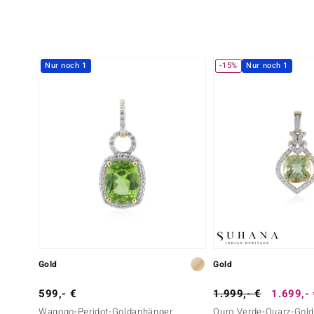
Nur noch 1
-15%
Nur noch 1
Gold
Gold
599,- €
1.999,- €
1.699,-
Wagogo-Peridot-Goldanhänger
Ouro Verde-Quarz-Gol