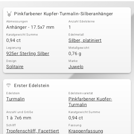
Pinkfarbener Kupfer-Turmalin-Silberanhänger
Abmessungen
Anzahl Edelsteine
Anhänger - 17.5x7 mm
1
Karatgewicht Summe
Edelmetall
0,94 ct
Silber, platiniert
Legierung
Metallgewicht
925er Sterling Silber
0,76 g
Design
Marke
Solitaire
Juwelo
Erster Edelstein
Edelstein
Edelsteinvarietät
Turmalin
Pinkfarbener Kupfer-
Turmalin
Anzahl und Größe
Karatgewicht Summe
1 à 7x6 mm
0,94 ct
Schliff
Fassung
Tropfenschliff, Facettiert
Krappenfassung