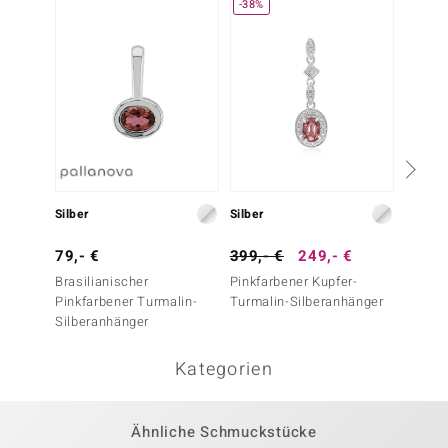
-38%
Silber
Silber
Silber
79,- €
399,- €
249,- €
199,-
Brasilianischer
Pinkfarbener Kupfer-
AAA-Ke
Pinkfarbener Turmalin-
Turmalin-Silberanhänger
Tsavor
Silberanhänger
Kategorien
Ähnliche Schmuckstücke