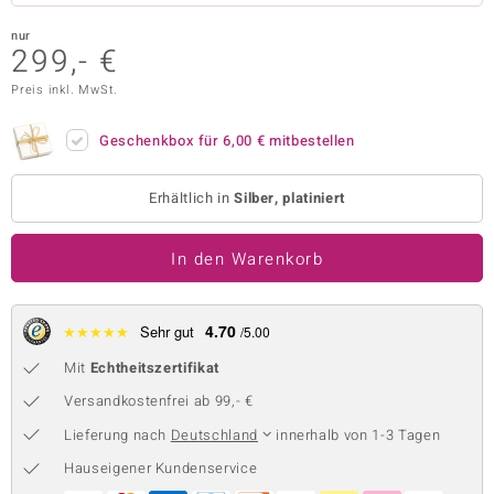
 JUWELO
nur
299,- €
remonti
Preis inkl. MwSt.
uca
Geschenkbox für
6,00 €
mitbestellen
no Collection
Erhältlich in
Silber, platiniert
ENTS BY DE MELO
va
In den Warenkorb
otenier
4.70
★
★
★
★
★
Sehr gut
/5.00
 1894 Collection
Mit
Echtheitszertifikat
Versandkostenfrei ab 99,- €
Lieferung nach
Deutschland
innerhalb von 1-3 Tagen
ana
Hauseigener Kundenservice