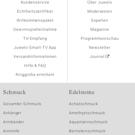
Kundenservice
Über Juwelo
Echtheitszertifikat
Moderatoren
Willkommenspaket
Experten
Gewinnspielteilnahme
Magazine
TV-Empfang
Programmvorschau
Juwelo-Smart-TV App
Newsletter
Versandinformationen
Journal
Hilfe & FAQ
Ringgröße ermitteln
Schmuck
Edelsteine
Gesamter Schmuck
Achatschmuck
Anhänger
Amethystschmuck
Armbänder
Aquamarinschmuck
Armreife
Bernsteinschmuck