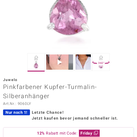
ors Edition
ana
Prince Designs
o
360°
Chic
Juwelo
insell
Pinkfarbener Kupfer-Turmalin-
Silberanhänger
n Vogue
Art.Nr.: 9060LY
 Show
Nur noch 1!
Letzte Chance!
Jetzt kaufen bevor jemand schneller ist.
o Paraíso
Classics
12%
Rabatt mit Code:
Friday