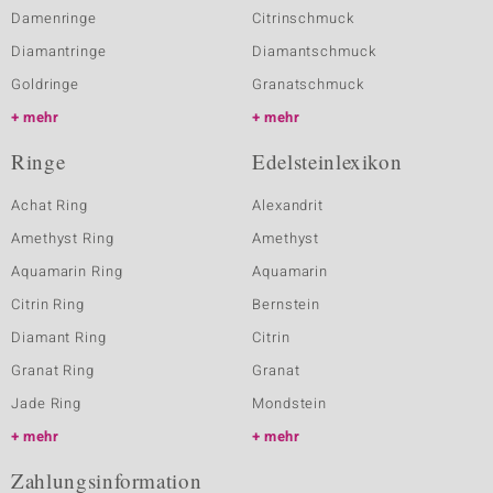
Damenringe
Citrinschmuck
Diamantringe
Diamantschmuck
Goldringe
Granatschmuck
mehr
mehr
Ringe
Edelsteinlexikon
Achat Ring
Alexandrit
Amethyst Ring
Amethyst
Aquamarin Ring
Aquamarin
Citrin Ring
Bernstein
Diamant Ring
Citrin
Granat Ring
Granat
Jade Ring
Mondstein
mehr
mehr
Zahlungsinformation