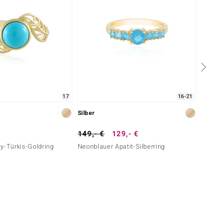
17
16-21
Silber
Silber
149,- €
129,- €
149,-
y-Türkis-Goldring
Neonblauer Apatit-Silberring
Tyrone
Türkis