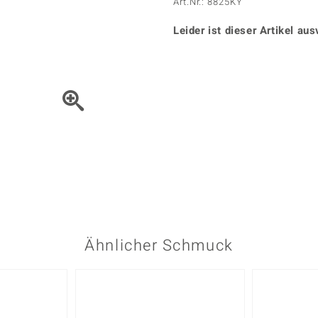
Onyx
Peridot
Art.Nr.: 8825KY
ns
♦ Silberhalsketten
TPC
Rhodolith
Spektro
k
♦ Silberohrringe
Leider ist dieser Artikel aus
Trends & Classics
Türkis
Turmal
♦ Silberanhänger
Vitale Minerale
n
Platinschmuck
Blau
Grün
Bewegen Sie das Schmuck
Ähnlicher Schmuck