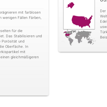
Der 
prägnieren mit farblosen
Wel
 wenigen Fällen Färben,
Ede
usw
selten für die
Türk
t. Das Stabilisieren und
Beis
e Porösität und
die Oberfäche. In
kispartikel mit
 einen gleichmäßigeren