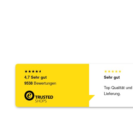
★
★
★
★
★
★
★
★
★
★
4,7
Sehr gut
Sehr gut
9538
Bewertungen
Top Qualität und
Lieferung.