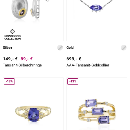
Silber
Gold
149,- €
89,- €
699,- €
Tansanit-Silberohrringe
AAA-Tansanit-Goldcollier
-13%
-13%