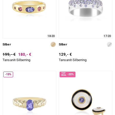
LO
ti
18-20
17-20
lection
Silber
Silber
BY DE MELO
199,- €
180,- €
129,- €
Tansanit-Silberring
Tansanit-Silberring
r
-13%
-20%
Collection