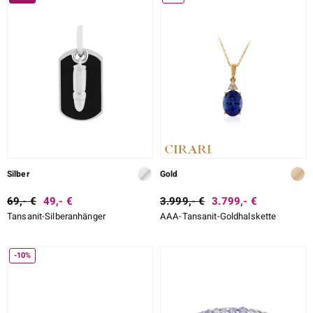
DESIGN
ition
LEGIERUNG
SCHLIFF
SCHLIFF DETAILLIERT
e Designs
FASSUNG
Silber
Gold
69,- €
49,- €
3.999,- €
3.799,- €
Tansanit-Silberanhänger
AAA-Tansanit-Goldhalskette
ue
-10%
aíso
ics