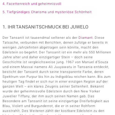
4. Facettenreich und geheimnisvoll
5. Tiefgründiges Charisma und mysteriöse Schönheit
1. IHR TANSANITSCHMUCK BEI JUWELO
Der Tansanit ist tausendmal seltener als der
Diamant
. Diese
Tatsache, verbunden mit Berichten, denen zufolge er bereits in
wenigen Jahrzehnten abgetragen sein könnte, macht den
Edelstein so begehrt. Der Tansanit ist ein mehr als 550 Millionen
Jahre alter und daher einzigartiger Stein – doch seine
Geschichte ist vergleichsweise jung. 1967 von Manuel d’Souza
und einem Massai namens Ali Juuyawatu in Tansania entdeckt,
besticht der Tansanit durch seine transparente Farbe, deren
Spektrum von Purpur bis hin zu Indigoblau reichen kann. Bis zum
heutigen Tag findet er sich nur in einer einzigen Region auf der
ganzen Welt – ein klares Zeugnis seiner Seltenheit. Bekannt
wurde der geheimnisvolle Edelstein durch den New Yorker
Juwelier Tiffany, der ihm auch seinen Namen gab. Das
Besondere am Tansanit ist seine einzigartige Dreifarbigkeit aus
Blau, Violett und Burgunderrot, die er in seiner Rohform
ausstrahlt. Des Weiteren zählt der kostbare Edelstein zu den