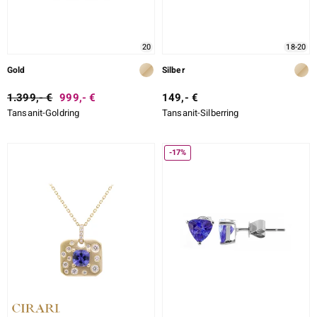
20
18-20
Gold
Silber
1.399,- €
999,- €
149,- €
Tansanit-Goldring
Tansanit-Silberring
-17%