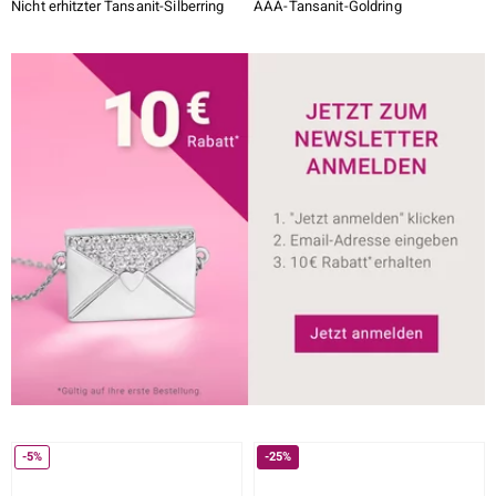
Nicht erhitzter Tansanit-Silberring
AAA-Tansanit-Goldring
-5%
-25%