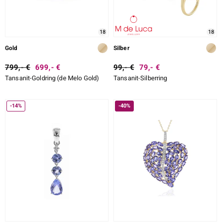
18
18
ssics
Gold
Silber
le
799,- €
699,- €
99,- €
79,- €
Tansanit-Goldring (de Melo Gold)
Tansanit-Silberring
-14%
-40%