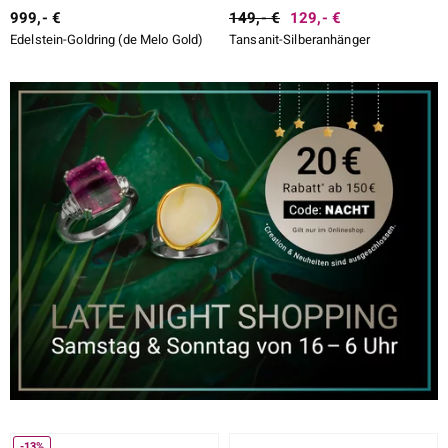
999,- €
149,- €
129,- €
Edelstein-Goldring (de Melo Gold)
Tansanit-Silberanhänger
-13%