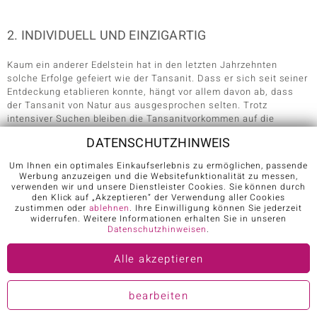
2. INDIVIDUELL UND EINZIGARTIG
Kaum ein anderer Edelstein hat in den letzten Jahrzehnten
solche Erfolge gefeiert wie der Tansanit. Dass er sich seit seiner
Entdeckung etablieren konnte, hängt vor allem davon ab, dass
der Tansanit von Natur aus ausgesprochen selten. Trotz
intensiver Suchen bleiben die Tansanitvorkommen auf die
Merelani Hills in Tansania beschränkt – das weltweit einzige
DATENSCHUTZHINWEIS
Vorkommen, dessen Vorräte bereits heutzutage nahezu
erschöpft sind. Aus diesem Grund wird schon in den nächsten 20
Um Ihnen ein optimales Einkaufserlebnis zu ermöglichen, passende
Jahren mit dem Versiegen der Tansanitvorkommen gerechnet.
Werbung anzuzeigen und die Websitefunktionalität zu messen,
Kein Wunder, dass Schmuck mit Tansanit so populär ist: Denn
verwenden wir und unsere Dienstleister Cookies. Sie können durch
den Klick auf „Akzeptieren“ der Verwendung aller Cookies
kaum ein anderes Juwel drückt die Individualität und
zustimmen oder
ablehnen
. Ihre Einwilligung können Sie jederzeit
Einzigartigkeit seiner Trägerin so gekonnt aus wie er. Seit
widerrufen. Weitere Informationen erhalten Sie in unseren
Anbeginn konzentrieren Schmuckdesigner von Tansanitschmuck
Datenschutzhinweisen
.
sich darauf, den blauen Stein in den Mittelpunkt ihrer Kreationen
zu stellen. Schmuckstücke mit Tansanit sind oft zurückhaltend
Alle akzeptieren
und minimalistisch, können auf Wunsch aber auch auffällig und
extravagant daherkommen. Häufig zu sehen sind
Tansanit Ringe
,
bei denen ein Tansanit als zentraler Eyecatcher kunstvoll
bearbeiten
eingefasst wurde, um einen besonders filigranen Eindruck zu