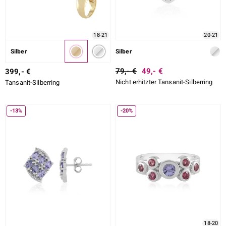
18-21
20-21
Silber
Silber
79,- €
49,- €
399,- €
Nicht erhitzter Tansanit-Silberring
Tansanit-Silberring
-13%
-20%
18-20