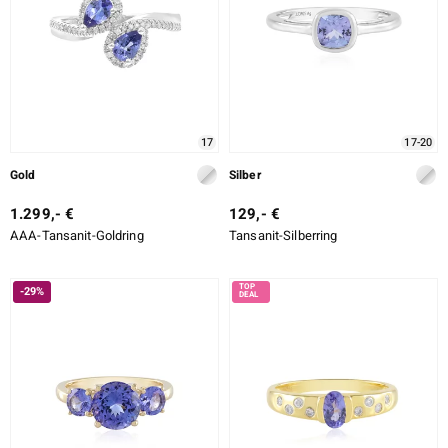
17
17-20
Gold
Silber
1.299,- €
129,- €
AAA-Tansanit-Goldring
Tansanit-Silberring
-29%