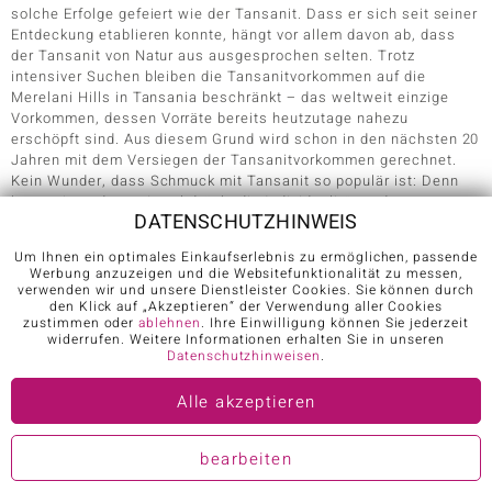
solche Erfolge gefeiert wie der Tansanit. Dass er sich seit seiner
Entdeckung etablieren konnte, hängt vor allem davon ab, dass
der Tansanit von Natur aus ausgesprochen selten. Trotz
intensiver Suchen bleiben die Tansanitvorkommen auf die
Merelani Hills in Tansania beschränkt – das weltweit einzige
Vorkommen, dessen Vorräte bereits heutzutage nahezu
erschöpft sind. Aus diesem Grund wird schon in den nächsten 20
Jahren mit dem Versiegen der Tansanitvorkommen gerechnet.
Kein Wunder, dass Schmuck mit Tansanit so populär ist: Denn
kaum ein anderes Juwel drückt die Individualität und
DATENSCHUTZHINWEIS
Einzigartigkeit seiner Trägerin so gekonnt aus wie er. Seit
Anbeginn konzentrieren Schmuckdesigner von Tansanitschmuck
Um Ihnen ein optimales Einkaufserlebnis zu ermöglichen, passende
sich darauf, den blauen Stein in den Mittelpunkt ihrer Kreationen
Werbung anzuzeigen und die Websitefunktionalität zu messen,
zu stellen. Schmuckstücke mit Tansanit sind oft zurückhaltend
verwenden wir und unsere Dienstleister Cookies. Sie können durch
und minimalistisch, können auf Wunsch aber auch auffällig und
den Klick auf „Akzeptieren“ der Verwendung aller Cookies
zustimmen oder
ablehnen
. Ihre Einwilligung können Sie jederzeit
extravagant daherkommen. Häufig zu sehen sind
Tansanit Ringe
,
widerrufen. Weitere Informationen erhalten Sie in unseren
bei denen ein Tansanit als zentraler Eyecatcher kunstvoll
Datenschutzhinweisen
.
eingefasst wurde, um einen besonders filigranen Eindruck zu
erwecken. Andere Schmuckkreationen setzen auf viele einzelne
Alle akzeptieren
Tansanitkristalle, die zu floralen oder geometrischen
Kunstwerken arrangiert wurden. Bisweilen wird Schmuck mit
Tansaniten auch von Akzentsteinen wie
Zirkonen
,
Topas
oder
bearbeiten
Diamanten
begleitet.