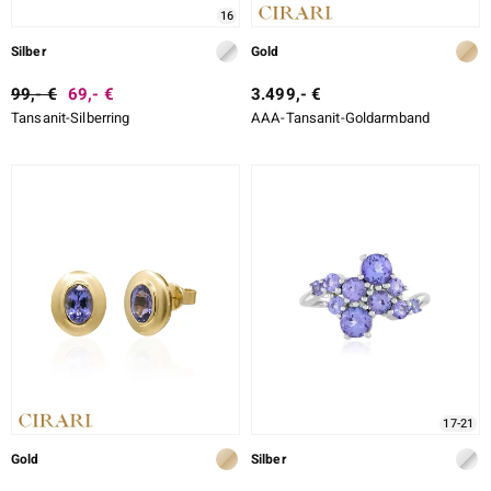
16
Silber
Gold
99,- €
69,- €
3.499,- €
Tansanit-Silberring
AAA-Tansanit-Goldarmband
17-21
Gold
Silber