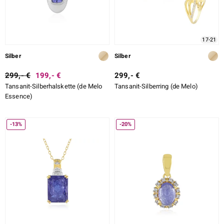
DESIGN
ition
LEGIERUNG
17-21
SCHLIFF
Silber
Silber
SCHLIFF DETAILLIERT
e Designs
299,- €
199,- €
299,- €
Tansanit-Silberhalskette (de Melo
Tansanit-Silberring (de Melo)
FASSUNG
Essence)
-13%
-20%
ue
aíso
ics