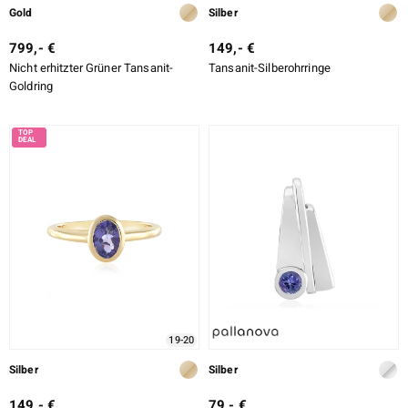
Gold
Silber
799,- €
149,- €
Nicht erhitzter Grüner Tansanit-
Tansanit-Silberohrringe
Goldring
19-20
Silber
Silber
149,- €
79,- €