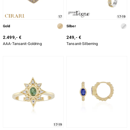
17
17-19
Gold
Silber
2.499,- €
249,- €
AAA-Tansanit-Goldring
Tansanit-Silberring
17-19