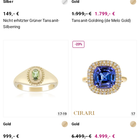
Silber
Gold
149,- €
1.999,- €
1.799,- €
Nicht erhitzter Grüner Tansanit-
Tansanit-Goldring (de Melo Gold)
Silberring
-23%
17-19
17
Gold
Gold
999,- €
6.499,- €
4.999,- €