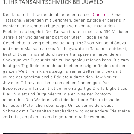
1. IHR TANSANITSCHMUCK BEI JUWELO
Der Tansanit ist tausendmal seltener als der
Diamant
. Diese
Tatsache, verbunden mit Berichten, denen zufolge er bereits in
wenigen Jahrzehnten abgetragen sein könnte, macht den
Edelstein so begehrt. Der Tansanit ist ein mehr als 550 Millionen
Jahre alter und daher einzigartiger Stein – doch seine
Geschichte ist vergleichsweise jung. 1967 von Manuel d’Souza
und einem Massai namens Ali Juuyawatu in Tansania entdeckt,
besticht der Tansanit durch seine transparente Farbe, deren
Spektrum von Purpur bis hin zu Indigoblau reichen kann. Bis zum
heutigen Tag findet er sich nur in einer einzigen Region auf der
ganzen Welt – ein klares Zeugnis seiner Seltenheit. Bekannt
wurde der geheimnisvolle Edelstein durch den New Yorker
Juwelier Tiffany, der ihm auch seinen Namen gab. Das
Besondere am Tansanit ist seine einzigartige Dreifarbigkeit aus
Blau, Violett und Burgunderrot, die er in seiner Rohform
ausstrahlt. Des Weiteren zählt der kostbare Edelstein zu den
härtesten Materialien überhaupt. Um zu vermeiden, dass
Schmuck mit Tansaniten beschädigt wird oder andere Edelsteine
zerkratzt, empfiehlt sich die getrennte Aufbewahrung.