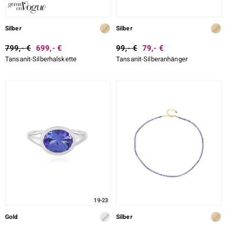
LO
Silber
Silber
ti
799,- €
699,- €
99,- €
79,- €
Tansanit-Silberhalskette
Tansanit-Silberanhänger
lection
BY DE MELO
r
Collection
19-23
Gold
Silber