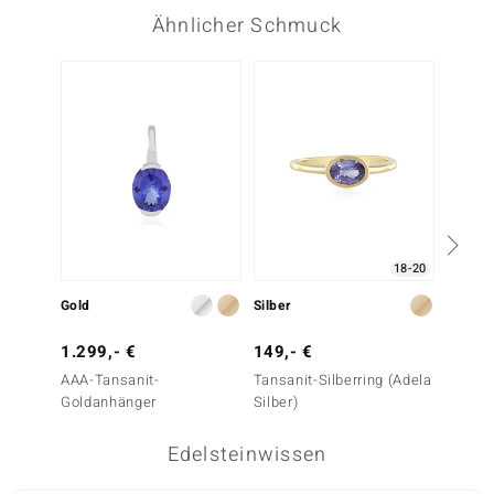
Ähnlicher Schmuck
18-20
Gold
Silber
Silber
1.299,- €
149,- €
99,- 
AAA-Tansanit-
Tansanit-Silberring (Adela
Tansani
Goldanhänger
Silber)
Edelsteinwissen