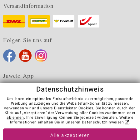
Versandinformation
Folgen Sie uns auf
Juwelo App
Datenschutzhinweis
Um Ihnen ein optimales Einkaufserlebnis zu ermöglichen, passende
Werbung anzuzeigen und die Websitefunktionalität zu messen,
verwenden wir und unsere Dienstleister Cookies. Sie können durch den
Karriere
AGB
Datenschutz
Cookies
Impressum
Klick auf „Akzeptieren“ der Verwendung aller Cookies zustimmen oder
Kontakt
Vertrag widerrufen
ablehnen
. Ihre Einwilligung können Sie jederzeit widerrufen. Weitere
Informationen erhalten Sie in unseren
Datenschutzhinweisen
.
Visit our stores in other countries:
Alle akzeptieren