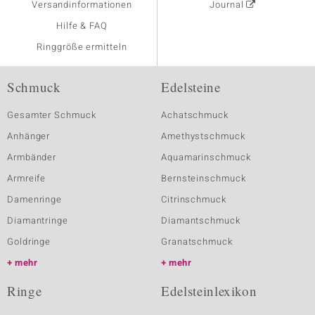
Versandinformationen
Journal
Hilfe & FAQ
Ringgröße ermitteln
Schmuck
Edelsteine
Gesamter Schmuck
Achatschmuck
Anhänger
Amethystschmuck
Armbänder
Aquamarinschmuck
Armreife
Bernsteinschmuck
Damenringe
Citrinschmuck
Diamantringe
Diamantschmuck
Goldringe
Granatschmuck
mehr
mehr
Ringe
Edelsteinlexikon