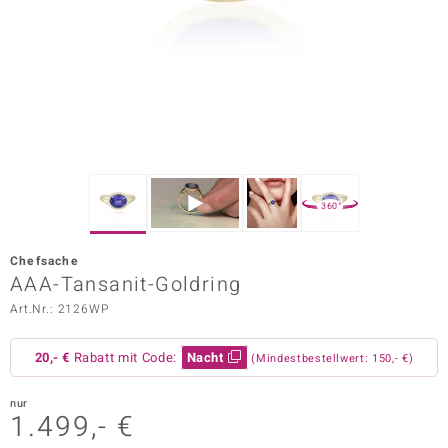
ors Edition
ana
Prince Designs
o
360°
Chic
Chefsache
insell
AAA-Tansanit-Goldring
Art.Nr.: 2126WP
n Vogue
 Show
20,- €
Rabatt mit Code:
Nacht
(Mindestbestellwert: 150,- €)
o Paraíso
nur
1.499,- €
Classics