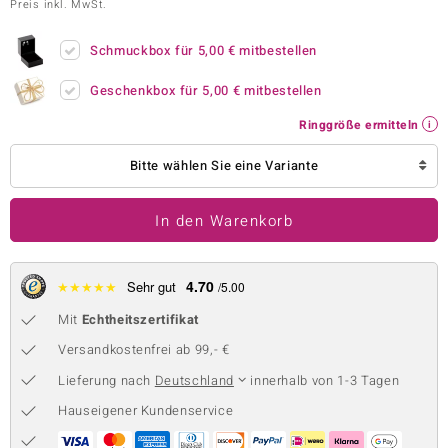
Preis inkl. MwSt.
 JUWELO
Schmuckbox für
5,00 €
mitbestellen
remonti
Geschenkbox für
5,00 €
mitbestellen
uca
Ringgröße ermitteln
no Collection
Bitte wählen Sie eine Variante
ENTS BY DE MELO
In den Warenkorb
va
otenier
4.70
★
★
★
★
★
Sehr gut
/5.00
 1894 Collection
Mit
Echtheitszertifikat
Versandkostenfrei ab 99,- €
Lieferung nach
Deutschland
innerhalb von 1-3 Tagen
ana
Hauseigener Kundenservice