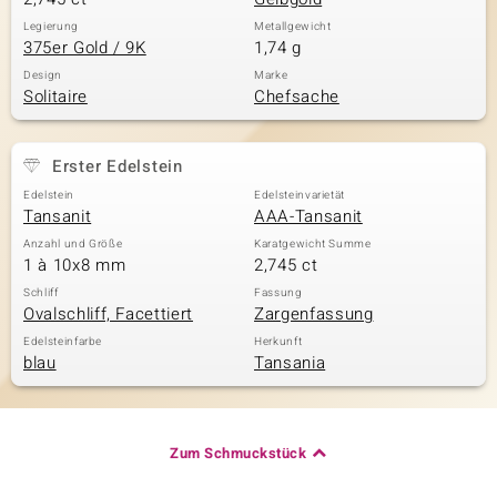
Legierung
Metallgewicht
375er Gold / 9K
1,74 g
Design
Marke
Solitaire
Chefsache
Erster Edelstein
Edelstein
Edelsteinvarietät
Tansanit
AAA-Tansanit
Anzahl und Größe
Karatgewicht Summe
1 à 10x8 mm
2,745 ct
Schliff
Fassung
Ovalschliff, Facettiert
Zargenfassung
Edelsteinfarbe
Herkunft
blau
Tansania
Zum Schmuckstück