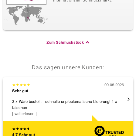
internationalen Schmuckmarkt.
Zum Schmuckstück
Das sagen unsere Kunden:
★
★
★
★
★
09.08.2026
★
★
★
Sehr gut
Sehr g
3 x Ware bestellt - schnelle unproblematische Lieferung! 1 x
Sehr 
falschen
[ weiterlesen ]
★
★
★
★
★
4,7
Sehr gut