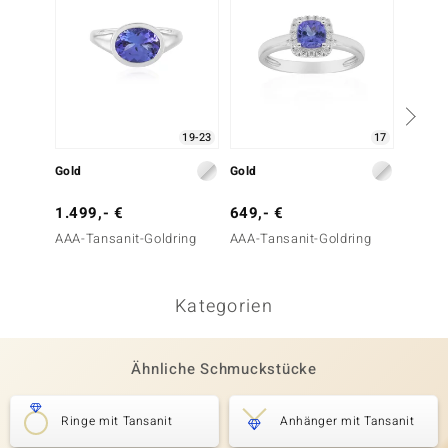
19-23
17
Gold
Gold
Gold
1.499,- €
649,- €
699,-
AAA-Tansanit-Goldring
AAA-Tansanit-Goldring
AAA-Ta
Goldha
Kategorien
Ähnliche Schmuckstücke
Ringe mit Tansanit
Anhänger mit Tansanit