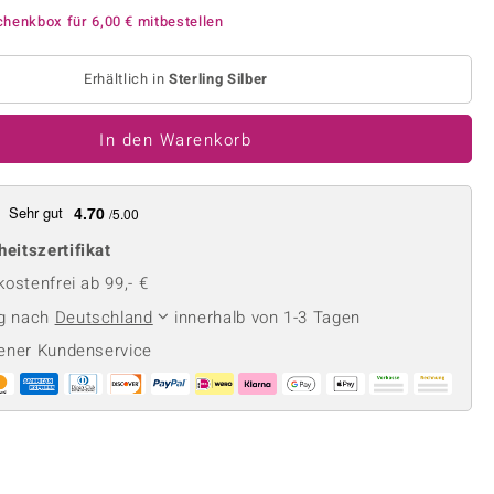
Perle
Ringgröße ermitteln
chenkbox für
6,00 €
mitbestellen
lith
Spinell
in
Zirkon
Erhältlich in
Sterling Silber
In den Warenkorb
Gelb
Sehr gut
4.70
/5.00
heitszertifikat
ostenfrei ab 99,- €
ng nach
Deutschland
innerhalb von 1-3 Tagen
ener Kundenservice