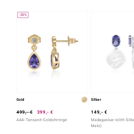
-20%
Gold
Silber
499,- €
399,- €
149,- €
AAA-Tansanit-Goldohrringe
Madagaskar-Iolith-Silb
Melo)