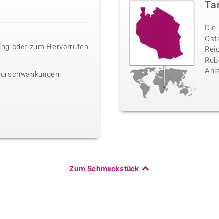
Ta
Die 
Ost
ng oder zum Hervorrufen
Rei
Rubi
Anl
turschwankungen
Zum Schmuckstück