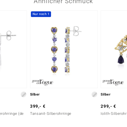
Ähnlicher Schmuck
Nur noch 1
Silber
Silber
399,- €
299,- €
erohrringe (de
Tansanit-Silberohrringe
Iolith-Silberoh