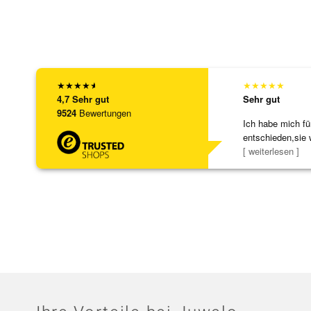
★
★
★
★
★
★
★
★
★
★
4,7
Sehr gut
Sehr gut
9524
Bewertungen
Ich habe mich fü
entschieden,sie 
[ weiterlesen ]