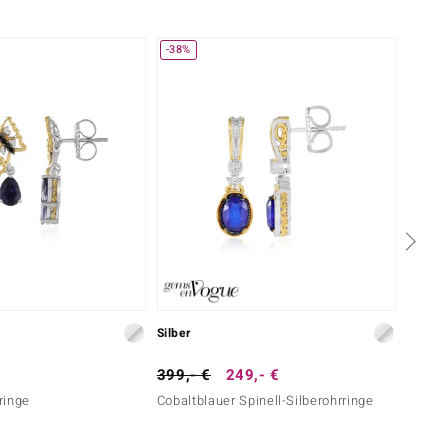
-38%
Silber
Silber
399,- €
249,- €
249,-
rringe
Cobaltblauer Spinell-Silberohrringe
Tansan