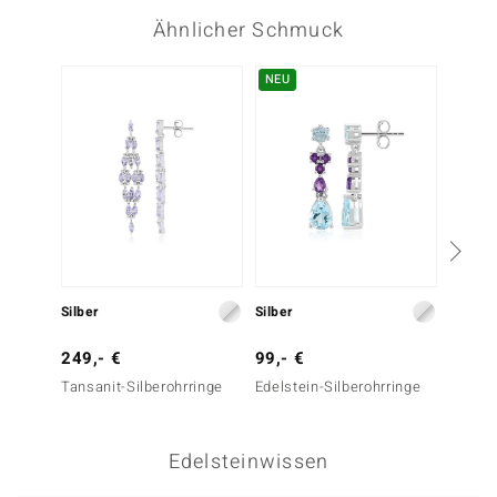
Ähnlicher Schmuck
NEU
Silber
Silber
Silber
249,- €
99,- €
149,-
Tansanit-Silberohrringe
Edelstein-Silberohrringe
Madaga
Silbero
Edelsteinwissen