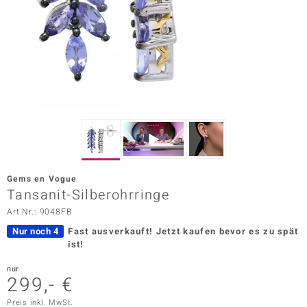
ors Edition
ana
Prince Designs
o
Chic
Gems en Vogue
insell
Tansanit-Silberohrringe
Art.Nr.: 9048FB
n Vogue
Nur noch 4
Fast ausverkauft!
Jetzt kaufen bevor es zu spät
 Show
ist!
o Paraíso
nur
299,- €
Classics
Preis inkl. MwSt.