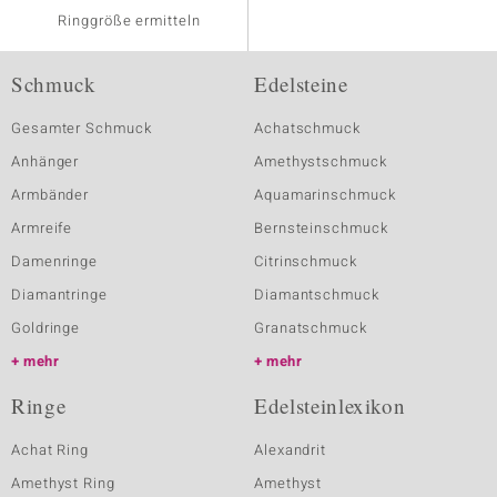
Ringgröße ermitteln
Schmuck
Edelsteine
Gesamter Schmuck
Achatschmuck
Anhänger
Amethystschmuck
Armbänder
Aquamarinschmuck
Armreife
Bernsteinschmuck
Damenringe
Citrinschmuck
Diamantringe
Diamantschmuck
Goldringe
Granatschmuck
mehr
mehr
Ringe
Edelsteinlexikon
Achat Ring
Alexandrit
Amethyst Ring
Amethyst