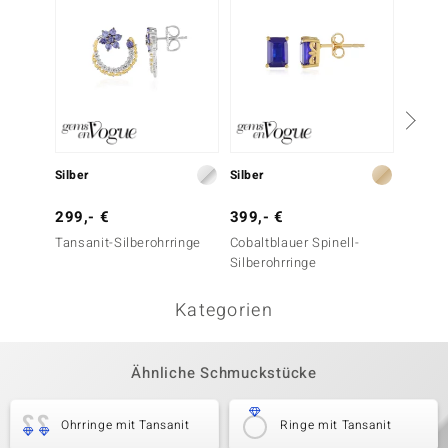
Silber
Silber
Silber
299,- €
399,- €
149,-
Tansanit-Silberohrringe
Cobaltblauer Spinell-
Tansan
Silberohrringe
Kategorien
Ähnliche Schmuckstücke
Ohrringe mit Tansanit
Ringe mit Tansanit