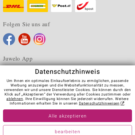
Folgen Sie uns auf
Juwelo App
Datenschutzhinweis
Um Ihnen ein optimales Einkaufserlebnis zu ermöglichen, passende
Werbung anzuzeigen und die Websitefunktionalität zu messen,
verwenden wir und unsere Dienstleister Cookies. Sie können durch den
Karriere
AGB
Datenschutz
Cookies
Impressum
Klick auf „Akzeptieren“ der Verwendung aller Cookies zustimmen oder
Kontakt
Vertrag widerrufen
ablehnen
. Ihre Einwilligung können Sie jederzeit widerrufen. Weitere
Informationen erhalten Sie in unseren
Datenschutzhinweisen
.
Visit our stores in other countries:
Alle akzeptieren
© Juwelo Deutschland GmbH (ein Tochterunternehmen der elumeo
bearbeiten
SE)