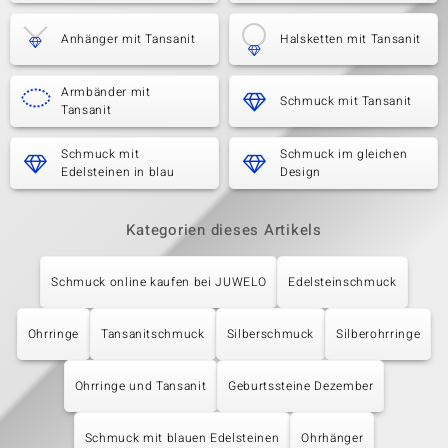
Anhänger mit Tansanit
Halsketten mit Tansanit
Armbänder mit
Schmuck mit Tansanit
Tansanit
Schmuck mit
Schmuck im gleichen
Edelsteinen in blau
Design
Kategorien dieses Artikels
Schmuck online kaufen bei JUWELO
Edelsteinschmuck
Ohrringe
Tansanitschmuck
Silberschmuck
Silberohrringe
Ohrringe und Tansanit
Geburtssteine Dezember
Schmuck mit blauen Edelsteinen
Ohrhänger