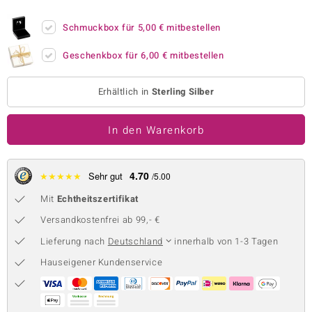
 JUWELO
Schmuckbox für
5,00 €
mitbestellen
remonti
Geschenkbox für
6,00 €
mitbestellen
uca
Erhältlich in
Sterling Silber
no Collection
In den Warenkorb
ENTS BY DE MELO
va
4.70
★
★
★
★
★
Sehr gut
/5.00
otenier
Mit
Echtheitszertifikat
 1894 Collection
Versandkostenfrei ab 99,- €
Lieferung nach
Deutschland
innerhalb von 1-3 Tagen
Hauseigener Kundenservice
ana