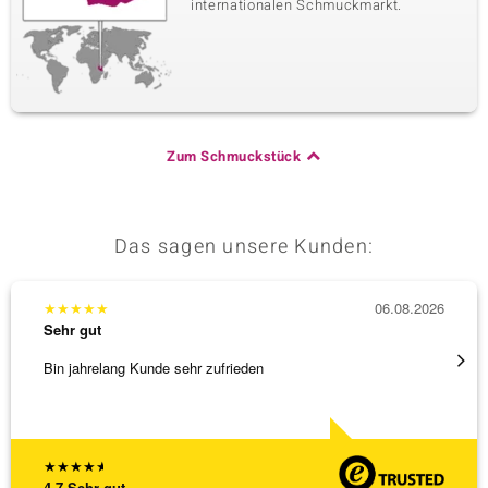
internationalen Schmuckmarkt.
Zum Schmuckstück
Das sagen unsere Kunden:
★
★
★
★
★
06.08.2026
★
★
★
Sehr gut
Sehr g
Bin jahrelang Kunde sehr zufrieden
Besond
Bearbe
[ weite
★
★
★
★
★
4,7
Sehr gut