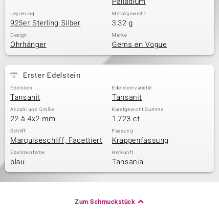
Palladium
Legierung
Metallgewicht
925er Sterling Silber
3,32 g
Design
Marke
Ohrhänger
Gems en Vogue
Erster Edelstein
Edelstein
Edelsteinvarietät
Tansanit
Tansanit
Anzahl und Größe
Karatgewicht Summe
22 à 4x2 mm
1,723 ct
Schliff
Fassung
Marquiseschliff, Facettiert
Krappenfassung
Edelsteinfarbe
Herkunft
blau
Tansania
Zum Schmuckstück