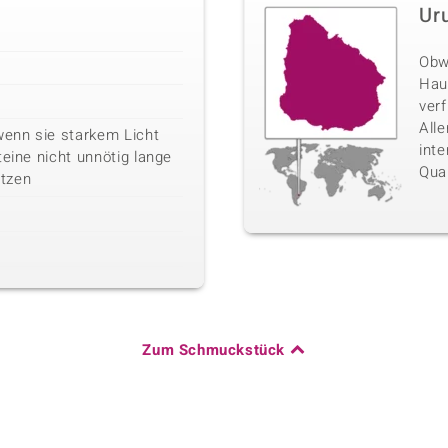
Ur
Obw
Haup
ver
All
wenn sie starkem Licht
int
teine nicht unnötig lange
Quar
tzen
Zum Schmuckstück