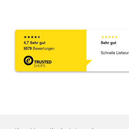
★
★
★
★
★
★
★
★
★
★
4,7
Sehr gut
Sehr gut
9579
Bewertungen
Schnelle Lieferu