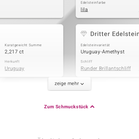
Edelsteinfarbe
lila
Dritter Edelstei
Karatgewicht Summe
Edelsteinvarietät
2,217 ct
Uruguay-Amethyst
Herkunft
Schliff
Uruguay
Runder Brillantschliff
zeige mehr
Fünfter Edelste
Karatgewicht Summe
Edelsteinvarietät
Zum Schmuckstück
0,984 ct
Zirkon
Herkunft
Schliff
Kambodscha
Rundschliff