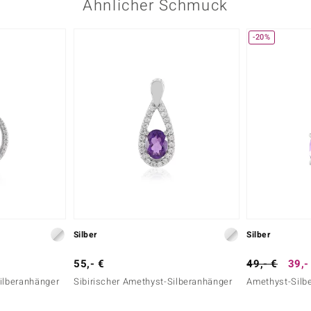
Ähnlicher Schmuck
-20%
Karatgewicht Summe
0,228 ct
Herkunft
Kambodscha
Silber
Silber
55,- €
49,- €
39,-
Silberanhänger
Sibirischer Amethyst-Silberanhänger
Amethyst-Silb