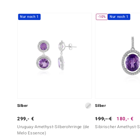
Sechster Edelstein
Nur noch 1
-10%
Nur noch 1
Edelsteinvarietät
Anzahl und Größe
Zirkon
24 à 1 mm
Schliff
Fassung
Rundschliff
Krappenfassung
Silber
Silber
299,- €
199,- €
180,- €
Uruguay-Amethyst-Silberohrringe (de
Sibirischer Amethyst-
Melo Essence)