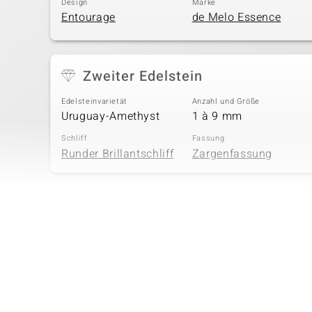
Design
Marke
Entourage
de Melo Essence
Zweiter Edelstein
Edelsteinvarietät
Anzahl und Größe
Uruguay-Amethyst
1 à 9 mm
Schliff
Fassung
Runder Brillantschliff
Zargenfassung
Vierter Edelstein
Edelsteinvarietät
Anzahl und Größe
Zirkon
28 à 1,7 mm
Schliff
Fassung
Rundschliff
Krappenfassung