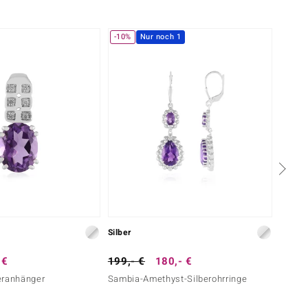
-10%
Nur noch 1
-10%
Silber
Silber
 €
199,- €
180,- €
199,-
eranhänger
Sambia-Amethyst-Silberohrringe
Marokk
Silber