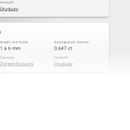
Herkunft
Uruguay
n
Anzahl und Größe
Karatgewicht Summe
1 à 6 mm
0,647 ct
Fassung
Herkunft
Zargenfassung
Uruguay
in
Anzahl und Größe
Karatgewicht Summe
28 à 1,3 mm
0,505 ct
Fassung
Herkunft
Krappenfassung
Kambodscha