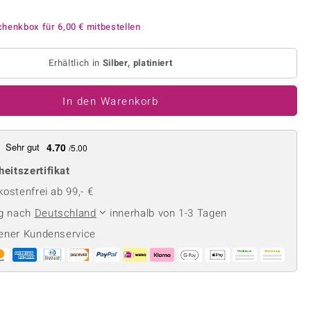
Perle
Ringgröße ermitteln
lith
Spinell
chenkbox für
6,00 €
mitbestellen
in
Zirkon
Erhältlich in
Silber, platiniert
Gelb
In den Warenkorb
Sehr gut
4.70
/5.00
heitszertifikat
ostenfrei ab 99,- €
ng nach
Deutschland
innerhalb von 1-3 Tagen
ener Kundenservice