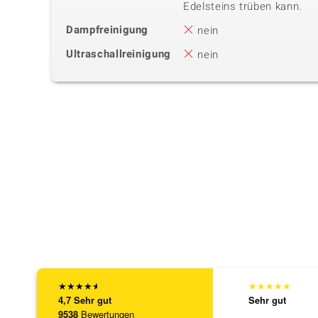
Edelsteins trüben kann.
Dampfreinigung
nein
Ultraschallreinigung
nein
★
★
★
★
★
★
★
★
★
★
4,7
Sehr gut
Sehr gut
9538
Bewertungen