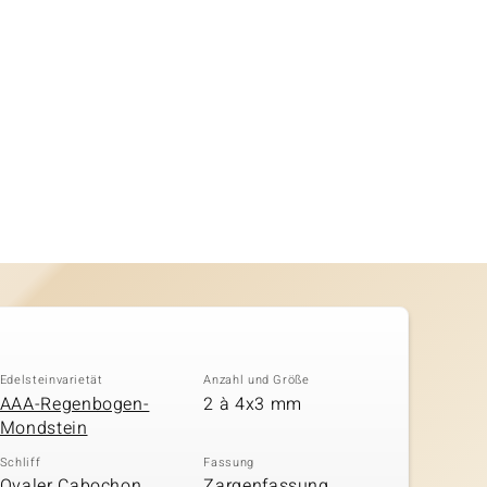
Edelsteinvarietät
Anzahl und Größe
AAA-Regenbogen-
2 à 4x3 mm
Mondstein
Schliff
Fassung
Ovaler Cabochon,
Zargenfassung