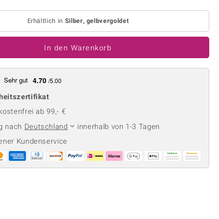
Perle
Ringgröße ermitteln
lith
Spinell
Erhältlich in
Silber, gelbvergoldet
in
Zirkon
In den Warenkorb
Gelb
Sehr gut
4.70
/5.00
heitszertifikat
ostenfrei ab 99,- €
ng nach
Deutschland
innerhalb von 1-3 Tagen
ener Kundenservice