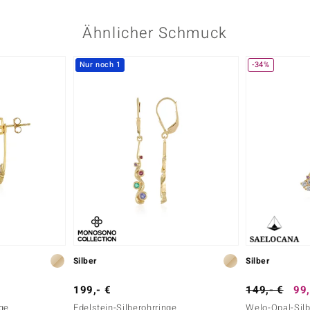
Ähnlicher Schmuck
Nur noch 1
-34%
Silber
Silber
199,- €
149,- €
99,
nge
Edelstein-Silberohrringe
Welo-Opal-Sil