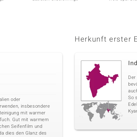
Herkunft erster 
In
Der 
bev
auc
So 
lien oder
Edel
erwenden, insbesondere
Kyan
 Reinigung mit warmer
 Tuch. Gut mit warmem
chen Seifenfilm und
da dies den Glanz des