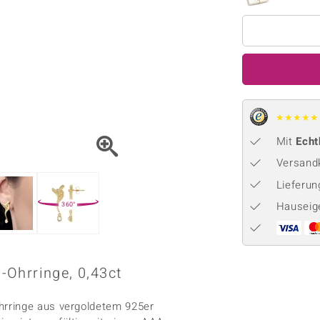
Onyx
Peridot
ns
♦ Silberhalsketten
TPC
Rhodolith
Spektro
k
♦ Silberohrringe
Trends & Classics
Türkis
Turmal
♦ Silberanhänger
Vitale Minerale
n
Platinschmuck
Blau
Grün
★
★
★
★
★
Mit
Echt
Versandk
Lieferu
Hauseig
360°
Ohrringe, 0,43ct
hrringe aus vergoldetem 925er