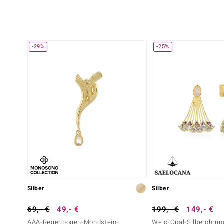
-29%
-25%
Silber
Silber
69,- €
49,- €
199,- €
149,- €
AAA-Regenbogen-Mondstein-
Welo-Opal-Silberohrri