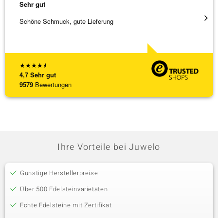
Sehr gut
Sehr g
Schöne Schmuck, gute Lieferung
Immer 
★
★
★
★
★
4,7
Sehr gut
9579
Bewertungen
Ihre Vorteile bei Juwelo
Günstige Herstellerpreise
Über 500 Edelsteinvarietäten
Echte Edelsteine mit Zertifikat