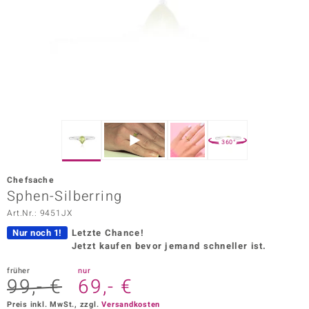
ors Edition
ana
Prince Designs
o
360°
Chic
Chefsache
insell
Sphen-Silberring
Art.Nr.: 9451JX
n Vogue
Nur noch 1!
Letzte Chance!
 Show
Jetzt kaufen bevor jemand schneller ist.
o Paraíso
früher
nur
99,- €
69,- €
Classics
Preis inkl. MwSt., zzgl.
Versandkosten