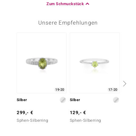
Zum Schmuckstück
Unsere Empfehlungen
19-20
17-20
Silber
Silber
Silber
299,- €
129,- €
149,-
Sphen-Silberring
Sphen-Silberring
Madag
Silberr