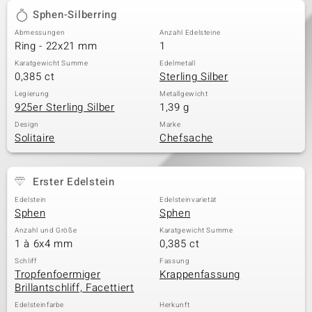
Sphen-Silberring
Abmessungen
Anzahl Edelsteine
Ring - 22x21 mm
1
Karatgewicht Summe
Edelmetall
0,385 ct
Sterling Silber
Legierung
Metallgewicht
925er Sterling Silber
1,39 g
Design
Marke
Solitaire
Chefsache
Erster Edelstein
Edelstein
Edelsteinvarietät
Sphen
Sphen
Anzahl und Größe
Karatgewicht Summe
1 à 6x4 mm
0,385 ct
Schliff
Fassung
Tropfenfoermiger
Krappenfassung
Brillantschliff, Facettiert
Edelsteinfarbe
Herkunft