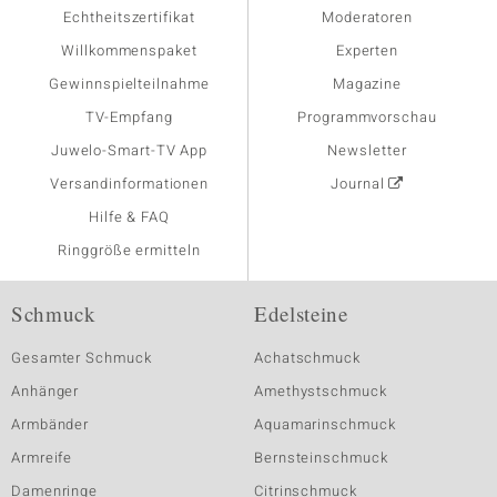
Echtheitszertifikat
Moderatoren
Willkommenspaket
Experten
Gewinnspielteilnahme
Magazine
TV-Empfang
Programmvorschau
Juwelo-Smart-TV App
Newsletter
Versandinformationen
Journal
Hilfe & FAQ
Ringgröße ermitteln
Schmuck
Edelsteine
Gesamter Schmuck
Achatschmuck
Anhänger
Amethystschmuck
Armbänder
Aquamarinschmuck
Armreife
Bernsteinschmuck
Damenringe
Citrinschmuck