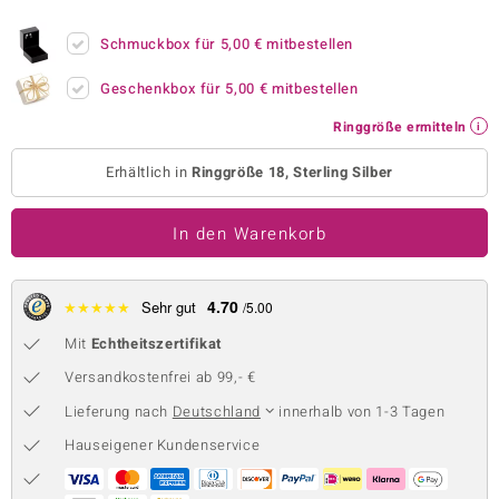
 JUWELO
Schmuckbox für
5,00 €
mitbestellen
remonti
Geschenkbox für
5,00 €
mitbestellen
uca
Ringgröße ermitteln
no Collection
Erhältlich in
Ringgröße 18, Sterling Silber
ENTS BY DE MELO
In den Warenkorb
va
otenier
4.70
★
★
★
★
★
Sehr gut
/5.00
Mit
Echtheitszertifikat
 1894 Collection
Versandkostenfrei ab 99,- €
Lieferung nach
Deutschland
innerhalb von 1-3 Tagen
ana
Hauseigener Kundenservice