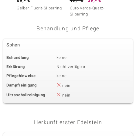
69,- €
49,- €
39,- €
29,- 
Gelber Fluorit-Silberring
Ouro Verde-Quarz-
Orthokl
Silberring
Behandlung und Pflege
Sphen
Behandlung
keine
Erklärung
Nicht verfügbar
Pflegehinweise
keine
Dampfreinigung
nein
Ultraschallreinigung
nein
Herkunft erster Edelstein