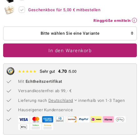
 JUWELO
Geschenkbox für
5,00 €
mitbestellen
Ringgröße ermitteln
remonti
Bitte wählen Sie eine Variante
uca
no Collection
In den Warenkorb
ENTS BY DE MELO
4.70
★
★
★
★
★
Sehr gut
/5.00
va
Mit
Echtheitszertifikat
otenier
Versandkostenfrei ab 99,- €
 1894 Collection
Lieferung nach
Deutschland
innerhalb von 1-3 Tagen
Hauseigener Kundenservice
ana