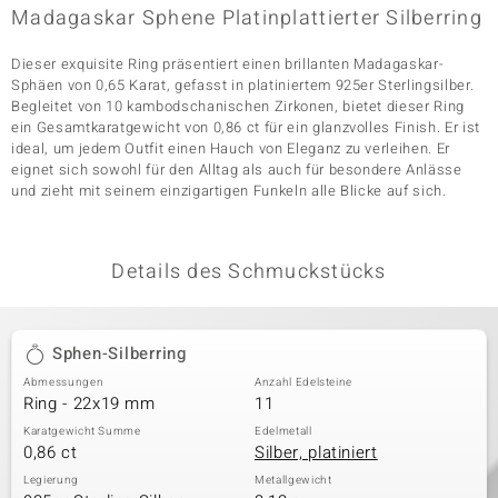
Madagaskar Sphene Platinplattierter Silberring
Dieser exquisite Ring präsentiert einen brillanten Madagaskar-
& Classics
Sphäen von 0,65 Karat, gefasst in platiniertem 925er Sterlingsilber.
Begleitet von 10 kambodschanischen Zirkonen, bietet dieser Ring
Minerale
ein Gesamtkaratgewicht von 0,86 ct für ein glanzvolles Finish. Er ist
ideal, um jedem Outfit einen Hauch von Eleganz zu verleihen. Er
eignet sich sowohl für den Alltag als auch für besondere Anlässe
und zieht mit seinem einzigartigen Funkeln alle Blicke auf sich.
Details des Schmuckstücks
Sphen-Silberring
Abmessungen
Anzahl Edelsteine
Ring - 22x19 mm
11
Karatgewicht Summe
Edelmetall
0,86 ct
Silber, platiniert
Legierung
Metallgewicht