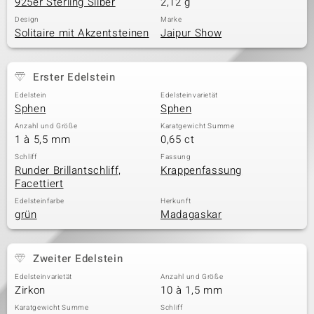
925er Sterling Silber
2,12 g
Design
Marke
Solitaire mit Akzentsteinen
Jaipur Show
Erster Edelstein
Edelstein
Edelsteinvarietät
Sphen
Sphen
Anzahl und Größe
Karatgewicht Summe
1 à 5,5 mm
0,65 ct
Schliff
Fassung
Runder Brillantschliff,
Krappenfassung
Facettiert
Edelsteinfarbe
Herkunft
grün
Madagaskar
Zweiter Edelstein
Edelsteinvarietät
Anzahl und Größe
Zirkon
10 à 1,5 mm
Karatgewicht Summe
Schliff