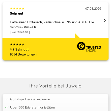
★
★
★
★
★
07.08.2026
★
★
★
Sehr gut
Sehr g
Hatte einen Umtausch, verlief ohne WENN und ABER. Die
Die Wa
Schmuckstücke h
[ weiterlesen ]
★
★
★
★
★
4,7
Sehr gut
9554
Bewertungen
Ihre Vorteile bei Juwelo
Günstige Herstellerpreise
Über 500 Edelsteinvarietäten