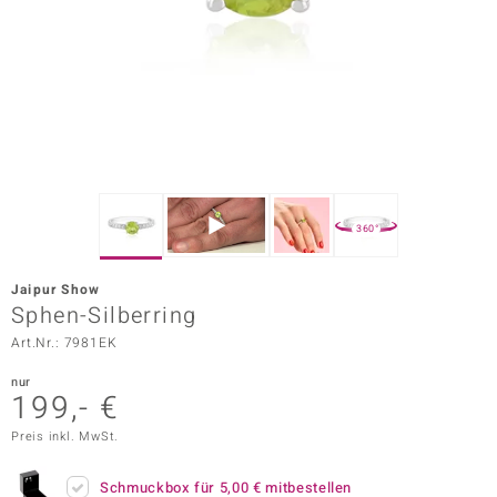
ors Edition
ana
Prince Designs
o
360°
Chic
Jaipur Show
insell
Sphen-Silberring
Art.Nr.: 7981EK
n Vogue
nur
 Show
199,- €
o Paraíso
Preis inkl. MwSt.
Classics
Schmuckbox für
5,00 €
mitbestellen