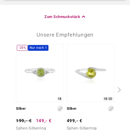
Zum Schmuckstück
Unsere Empfehlungen
-25%
Nur noch 1
18
18-20
Silber
Silber
Silber
199,- €
149,- €
499,- €
249,-
Sphen-Silberring
Sphen-Silberring
Sphen-