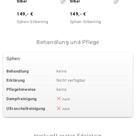
Silber
Silber
Silber
149,- €
149,- €
99,- 
Sphen-Silberring
Sphen-Silberring
Sphen-
Behandlung und Pflege
Sphen
Behandlung
keine
Erklärung
Nicht verfügbar
Pflegehinweise
keine
Dampfreinigung
nein
Ultraschallreinigung
nein