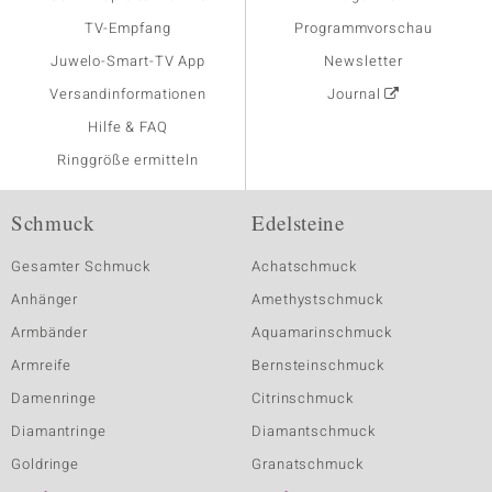
TV-Empfang
Programmvorschau
Juwelo-Smart-TV App
Newsletter
Versandinformationen
Journal
Hilfe & FAQ
Ringgröße ermitteln
Schmuck
Edelsteine
Gesamter Schmuck
Achatschmuck
Anhänger
Amethystschmuck
Armbänder
Aquamarinschmuck
Armreife
Bernsteinschmuck
Damenringe
Citrinschmuck
Diamantringe
Diamantschmuck
Goldringe
Granatschmuck