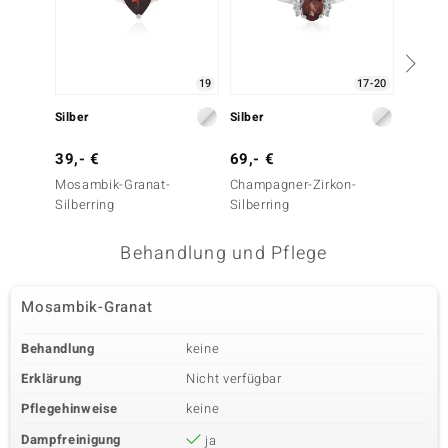
19
17-20
Silber
Silber
Silber
39,- €
69,- €
39,- 
Mosambik-Granat-
Champagner-Zirkon-
Mosamb
Silberring
Silberring
Silberr
Behandlung und Pflege
Mosambik-Granat
Behandlung
keine
Erklärung
Nicht verfügbar
Pflegehinweise
keine
Dampfreinigung
ja