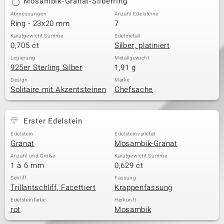
Mosambik-Granat-Silberring
Abmessungen
Anzahl Edelsteine
Ring - 23x20 mm
7
Karatgewicht Summe
Edelmetall
0,705 ct
Silber, platiniert
Legierung
Metallgewicht
925er Sterling Silber
1,91 g
Design
Marke
Solitaire mit Akzentsteinen
Chefsache
Erster Edelstein
Edelstein
Edelsteinvarietät
Granat
Mosambik-Granat
Anzahl und Größe
Karatgewicht Summe
1 à 6 mm
0,629 ct
Schliff
Fassung
Trillantschliff, Facettiert
Krappenfassung
Edelsteinfarbe
Herkunft
rot
Mosambik