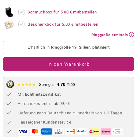
 JUWELO
Schmuckbox für
5,00 €
mitbestellen
remonti
Geschenkbox für
5,00 €
mitbestellen
uca
Ringgröße ermitteln
no Collection
Erhältlich in
Ringgröße 19, Silber, platiniert
ENTS BY DE MELO
In den Warenkorb
va
otenier
4.70
★
★
★
★
★
Sehr gut
/5.00
Mit
Echtheitszertifikat
 1894 Collection
Versandkostenfrei ab 99,- €
Lieferung nach
Deutschland
innerhalb von 1-3 Tagen
ana
Hauseigener Kundenservice