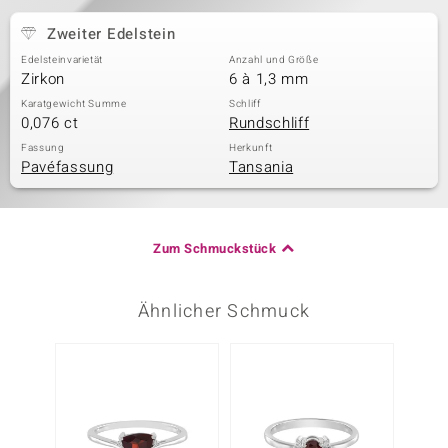
Zweiter Edelstein
Edelsteinvarietät
Anzahl und Größe
Zirkon
6 à 1,3 mm
Karatgewicht Summe
Schliff
0,076 ct
Rundschliff
Fassung
Herkunft
Pavéfassung
Tansania
Zum Schmuckstück
Ähnlicher Schmuck