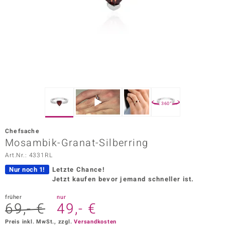
ors Edition
ana
Prince Designs
o
360°
Chic
Chefsache
insell
Mosambik-Granat-Silberring
Art.Nr.: 4331RL
n Vogue
Nur noch 1!
Letzte Chance!
 Show
Jetzt kaufen bevor jemand schneller ist.
o Paraíso
früher
nur
69,- €
49,- €
Classics
Preis inkl. MwSt., zzgl.
Versandkosten