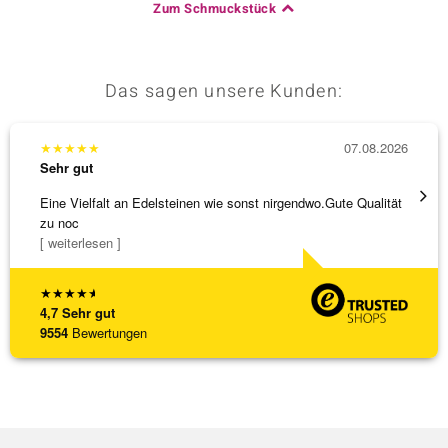
Zum Schmuckstück
Das sagen unsere Kunden:
★
★
★
★
★
07.08.2026
★
★
★
Sehr gut
Sehr g
Eine Vielfalt an Edelsteinen wie sonst nirgendwo.Gute Qualität
Die Wa
zu noc
[ weiterlesen ]
★
★
★
★
★
4,7
Sehr gut
9554
Bewertungen