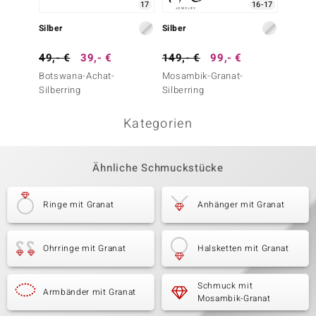
17
16-17
Silber
Silber
Silber
49,- €
39,- €
149,- €
99,- €
79,- 
Botswana-Achat-
Mosambik-Granat-
Mosamb
Silberring
Silberring
Silberr
Kategorien
Ähnliche Schmuckstücke
Ringe mit Granat
Anhänger mit Granat
Ohrringe mit Granat
Halsketten mit Granat
Schmuck mit
Armbänder mit Granat
Mosambik-Granat