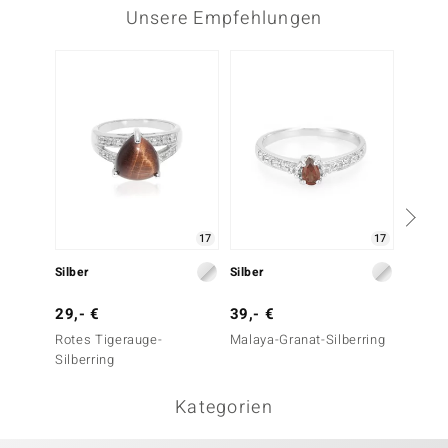
Unsere Empfehlungen
17
17
Silber
Silber
Silber
29,- €
39,- €
29,- 
Rotes Tigerauge-
Malaya-Granat-Silberring
Rotes 
Silberring
Silberr
Kategorien