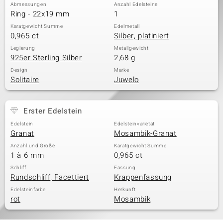
Abmessungen
Anzahl Edelsteine
Ring - 22x19 mm
1
Karatgewicht Summe
Edelmetall
0,965 ct
Silber, platiniert
Legierung
Metallgewicht
925er Sterling Silber
2,68 g
Design
Marke
Solitaire
Juwelo
Erster Edelstein
Edelstein
Edelsteinvarietät
Granat
Mosambik-Granat
Anzahl und Größe
Karatgewicht Summe
1 à 6 mm
0,965 ct
Schliff
Fassung
Rundschliff, Facettiert
Krappenfassung
Edelsteinfarbe
Herkunft
rot
Mosambik