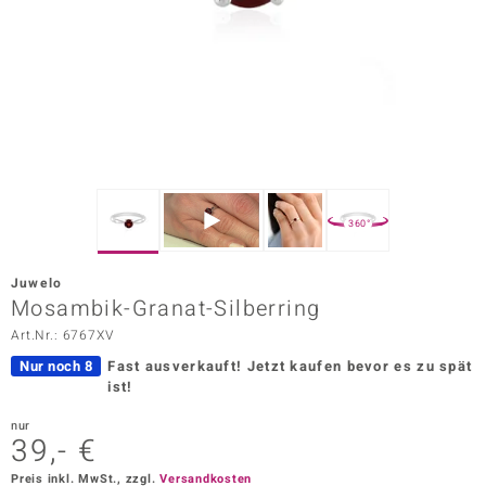
ors Edition
ana
Prince Designs
o
360°
Chic
Juwelo
insell
Mosambik-Granat-Silberring
Art.Nr.: 6767XV
n Vogue
Nur noch 8
Fast ausverkauft!
Jetzt kaufen bevor es zu spät
 Show
ist!
o Paraíso
nur
39,- €
Classics
Preis inkl. MwSt., zzgl.
Versandkosten