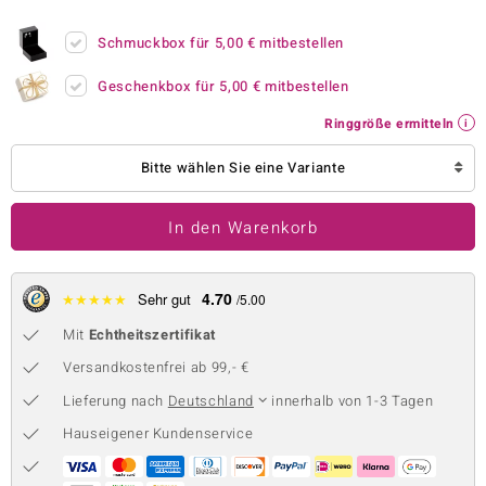
 JUWELO
Schmuckbox für
5,00 €
mitbestellen
remonti
Geschenkbox für
5,00 €
mitbestellen
uca
Ringgröße ermitteln
no Collection
Bitte wählen Sie eine Variante
ENTS BY DE MELO
In den Warenkorb
va
otenier
4.70
★
★
★
★
★
Sehr gut
/5.00
Mit
Echtheitszertifikat
 1894 Collection
Versandkostenfrei ab 99,- €
Lieferung nach
Deutschland
innerhalb von 1-3 Tagen
ana
Hauseigener Kundenservice