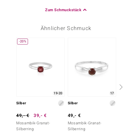
Zum Schmuckstück
Ähnlicher Schmuck
-20%
-29%
19-20
17
Silber
Silber
Silber
49,- €
39,- €
49,- €
69,- 
Mosambik-Granat-
Mosambik-Granat-
Mosamb
Silberring
Silberring
Silberr