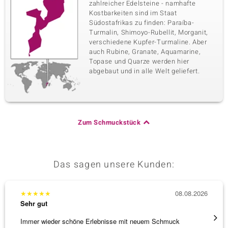
zahlreicher Edelsteine - namhafte
Kostbarkeiten sind im Staat
Südostafrikas zu finden: Paraíba-
Turmalin, Shimoyo-Rubellit, Morganit,
verschiedene Kupfer-Turmaline. Aber
auch Rubine, Granate, Aquamarine,
Topase und Quarze werden hier
abgebaut und in alle Welt geliefert.
Zum Schmuckstück
Das sagen unsere Kunden:
★
★
★
★
★
08.08.2026
★
★
★
Sehr gut
Sehr g
Immer wieder schöne Erlebnisse mit neuem Schmuck
Schöne