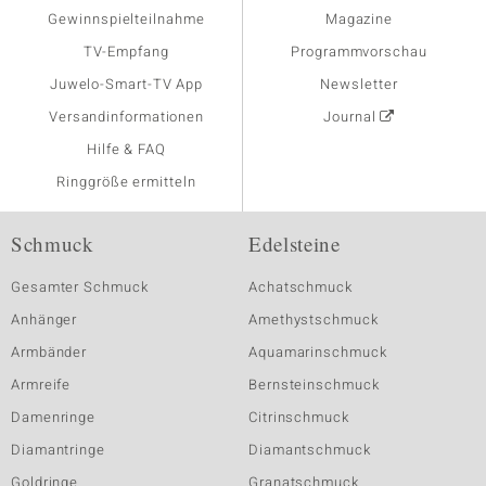
Gewinnspielteilnahme
Magazine
TV-Empfang
Programmvorschau
Juwelo-Smart-TV App
Newsletter
Versandinformationen
Journal
Hilfe & FAQ
Ringgröße ermitteln
Schmuck
Edelsteine
Gesamter Schmuck
Achatschmuck
Anhänger
Amethystschmuck
Armbänder
Aquamarinschmuck
Armreife
Bernsteinschmuck
Damenringe
Citrinschmuck
Diamantringe
Diamantschmuck
Goldringe
Granatschmuck