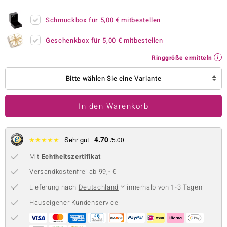
 JUWELO
Schmuckbox für
5,00 €
mitbestellen
remonti
Geschenkbox für
5,00 €
mitbestellen
uca
Ringgröße ermitteln
no Collection
Bitte wählen Sie eine Variante
ENTS BY DE MELO
In den Warenkorb
va
otenier
4.70
★
★
★
★
★
Sehr gut
/5.00
Mit
Echtheitszertifikat
 1894 Collection
Versandkostenfrei ab 99,- €
Lieferung nach
Deutschland
innerhalb von 1-3 Tagen
ana
Hauseigener Kundenservice