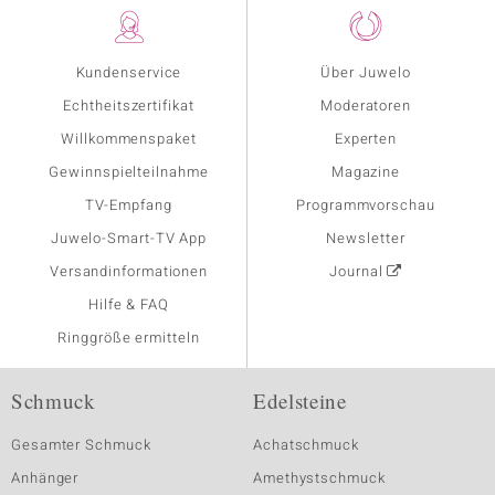
Kundenservice
Über Juwelo
Echtheitszertifikat
Moderatoren
Willkommenspaket
Experten
Gewinnspielteilnahme
Magazine
TV-Empfang
Programmvorschau
Juwelo-Smart-TV App
Newsletter
Versandinformationen
Journal
Hilfe & FAQ
Ringgröße ermitteln
Schmuck
Edelsteine
Gesamter Schmuck
Achatschmuck
Anhänger
Amethystschmuck