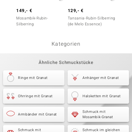
149,- €
129,- €
129,-
Mosambik-Rubin-
Tansania-Rubin-Silberring
Tansan
Silberring
(de Melo Essence)
Kategorien
Ähnliche Schmuckstücke
Ringe mit Granat
Anhänger mit Granat
Ohrringe mit Granat
Halsketten mit Granat
Schmuck mit
Armbänder mit Granat
Mosambik-Granat
Schmuck mit
Schmuck im gleichen