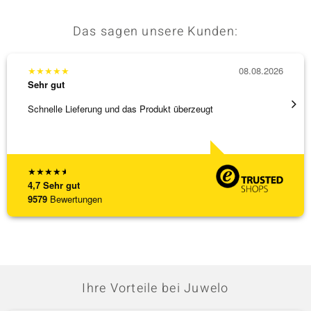
Das sagen unsere Kunden:
★
★
★
★
★
08.08.2026
★
★
★
Sehr gut
Sehr g
Schnelle Lieferung und das Produkt überzeugt
Schöne
★
★
★
★
★
4,7
Sehr gut
9579
Bewertungen
Ihre Vorteile bei Juwelo