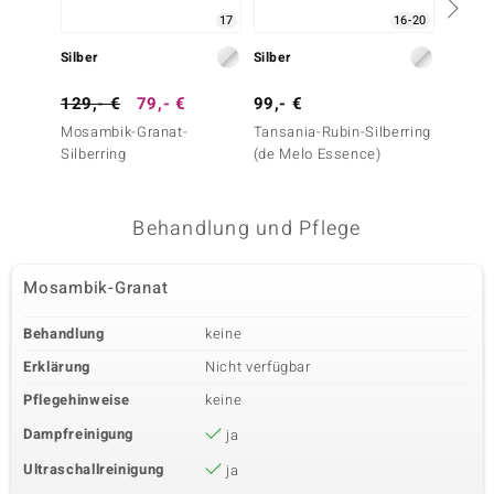
17
16-20
Silber
Silber
Silber
129,- €
79,- €
99,- €
69,- 
Mosambik-Granat-
Tansania-Rubin-Silberring
Indisc
Silberring
(de Melo Essence)
Silberr
Behandlung und Pflege
Mosambik-Granat
Behandlung
keine
Erklärung
Nicht verfügbar
Pflegehinweise
keine
Dampfreinigung
ja
Ultraschallreinigung
ja