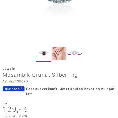
ors Edition
ana
Prince Designs
o
360°
Chic
Juwelo
insell
Mosambik-Granat-Silberring
Art.Nr.: 1306RD
n Vogue
Nur noch 8
Fast ausverkauft!
Jetzt kaufen bevor es zu spät
 Show
ist!
o Paraíso
nur
129,- €
Classics
Preis inkl. MwSt.