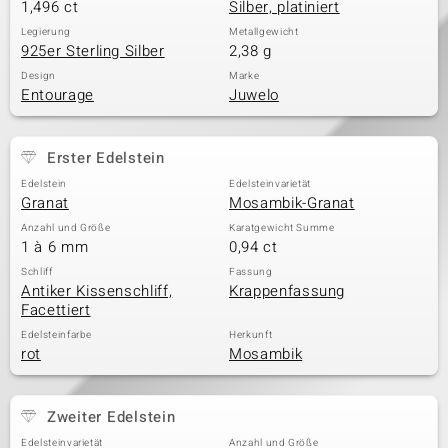
1,496 ct
Silber, platiniert
Legierung
Metallgewicht
925er Sterling Silber
2,38 g
Design
Marke
Entourage
Juwelo
Erster Edelstein
Edelstein
Edelsteinvarietät
Granat
Mosambik-Granat
Anzahl und Größe
Karatgewicht Summe
1 à 6 mm
0,94 ct
Schliff
Fassung
Antiker Kissenschliff,
Krappenfassung
Facettiert
Edelsteinfarbe
Herkunft
rot
Mosambik
Zweiter Edelstein
Edelsteinvarietät
Anzahl und Größe