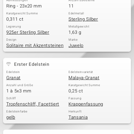
Abmessungen
Anzahl Edelsteine
Ring - 23x20 mm
11
Karatgewicht Summe
Edelmetall
0,311 ct
Sterling Silber
Legierung
Metallgewicht
925er Sterling Silber
1,63 g
Design
Marke
Solitaire mit Akzentsteinen
Juwelo
Erster Edelstein
Edelstein
Edelsteinvarietät
Granat
Malaya-Granat
Anzahl und Größe
Karatgewicht Summe
1 à 5x3 mm
0,25 ct
Schliff
Fassung
Tropfenschliff, Facettiert
Krappenfassung
Edelsteinfarbe
Herkunft
gelb
Tansania