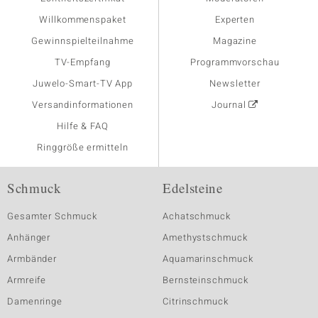
Willkommenspaket
Experten
Gewinnspielteilnahme
Magazine
TV-Empfang
Programmvorschau
Juwelo-Smart-TV App
Newsletter
Versandinformationen
Journal
Hilfe & FAQ
Ringgröße ermitteln
Schmuck
Edelsteine
Gesamter Schmuck
Achatschmuck
Anhänger
Amethystschmuck
Armbänder
Aquamarinschmuck
Armreife
Bernsteinschmuck
Damenringe
Citrinschmuck