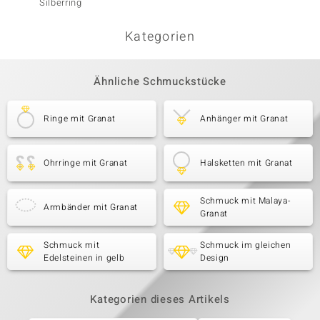
Silberring
Silberr
Kategorien
Ähnliche Schmuckstücke
Ringe mit Granat
Anhänger mit Granat
Ohrringe mit Granat
Halsketten mit Granat
Schmuck mit Malaya-
Armbänder mit Granat
Granat
Schmuck mit
Schmuck im gleichen
Edelsteinen in gelb
Design
Kategorien dieses Artikels