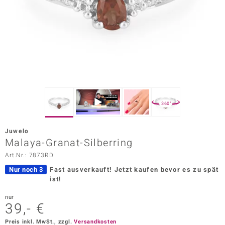
ors Edition
ana
Prince Designs
o
360°
Chic
Juwelo
insell
Malaya-Granat-Silberring
Art.Nr.: 7873RD
n Vogue
Nur noch 3
Fast ausverkauft!
Jetzt kaufen bevor es zu spät
 Show
ist!
o Paraíso
nur
39,- €
Classics
Preis inkl. MwSt., zzgl.
Versandkosten