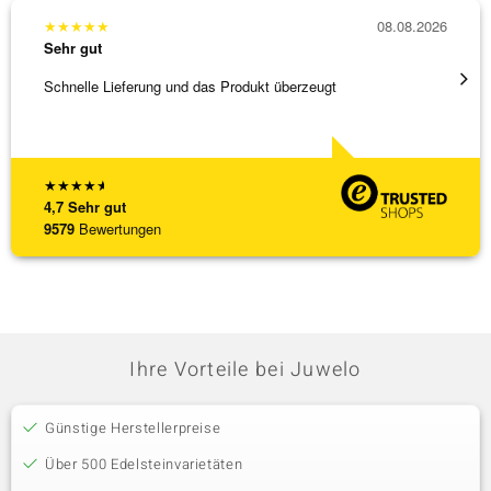
★
★
★
★
★
08.08.2026
★
★
★
Sehr gut
Sehr g
Schnelle Lieferung und das Produkt überzeugt
Schöne
★
★
★
★
★
4,7
Sehr gut
9579
Bewertungen
Ihre Vorteile bei Juwelo
Günstige Herstellerpreise
Über 500 Edelsteinvarietäten