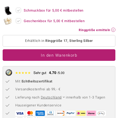
 JUWELO
Schmuckbox für
5,00 €
mitbestellen
remonti
Geschenkbox für
5,00 €
mitbestellen
uca
Ringgröße ermitteln
no Collection
Erhältlich in
Ringgröße 17, Sterling Silber
ENTS BY DE MELO
In den Warenkorb
va
otenier
4.70
★
★
★
★
★
Sehr gut
/5.00
Mit
Echtheitszertifikat
 1894 Collection
Versandkostenfrei ab 99,- €
Lieferung nach
Deutschland
innerhalb von 1-3 Tagen
ana
Hauseigener Kundenservice