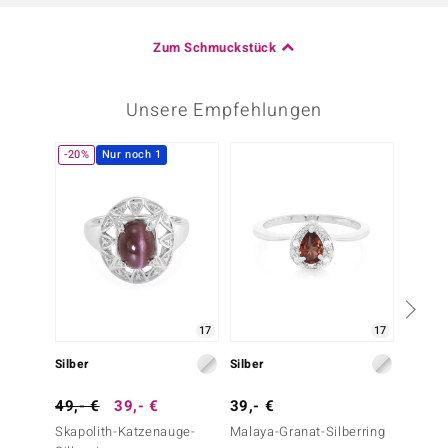
Zum Schmuckstück
Unsere Empfehlungen
-20%
Nur noch 1
-31%
17
17
Silber
Silber
Silber
49,- €
39,- €
39,- €
49,- 
Skapolith-Katzenauge-
Malaya-Granat-Silberring
Mosamb