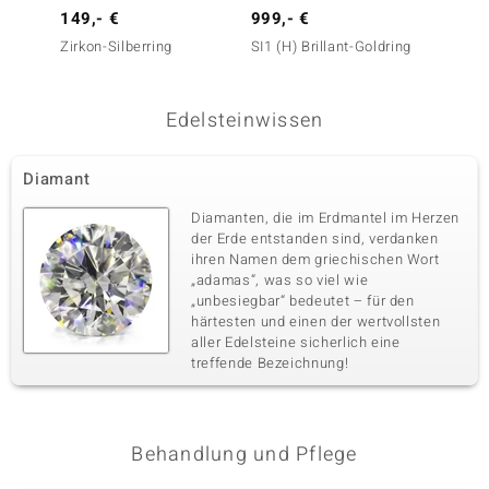
149,- €
999,- €
999,-
Karatgewicht Summe
Schliff
0,116 ct
Runder Brillantschliff
Zirkon-Silberring
SI1 (H) Brillant-Goldring
I1 (H) 
Melo G
Fassung
Herkunft
Krappenfassung
Afrika
Edelsteinwissen
Diamant
Diamanten, die im Erdmantel im Herzen
der Erde entstanden sind, verdanken
ihren Namen dem griechischen Wort
„adamas“, was so viel wie
„unbesiegbar“ bedeutet – für den
härtesten und einen der wertvollsten
aller Edelsteine sicherlich eine
treffende Bezeichnung!
Behandlung und Pflege