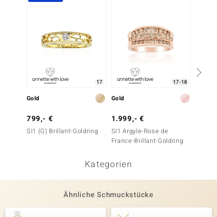
17
17-18
Gold
Gold
Gold
799,- €
1.999,- €
3.999
SI1 (G) Brillant-Goldring
SI1 Argyle-Rose de
SI1 (G)
France-Brillant-Goldring
Kategorien
Ähnliche Schmuckstücke