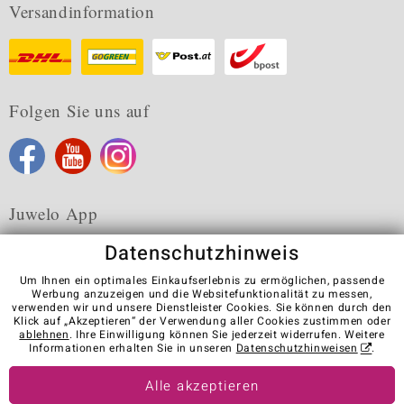
Versandinformation
Folgen Sie uns auf
Juwelo App
Datenschutzhinweis
Um Ihnen ein optimales Einkaufserlebnis zu ermöglichen, passende
Werbung anzuzeigen und die Websitefunktionalität zu messen,
verwenden wir und unsere Dienstleister Cookies. Sie können durch den
Karriere
AGB
Datenschutz
Cookies
Impressum
Klick auf „Akzeptieren“ der Verwendung aller Cookies zustimmen oder
Kontakt
Vertrag widerrufen
ablehnen
. Ihre Einwilligung können Sie jederzeit widerrufen. Weitere
Informationen erhalten Sie in unseren
Datenschutzhinweisen
.
Visit our stores in other countries:
Alle akzeptieren