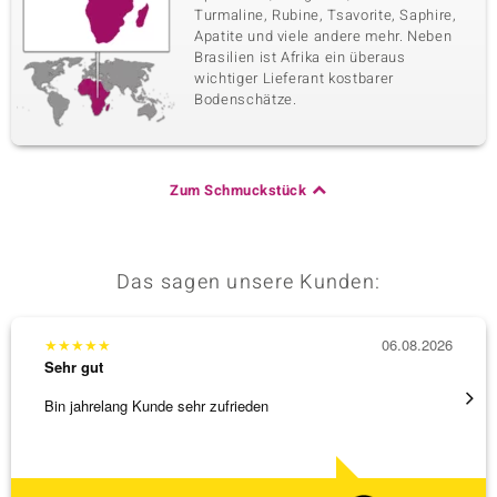
Turmaline, Rubine, Tsavorite, Saphire,
Apatite und viele andere mehr. Neben
Brasilien ist Afrika ein überaus
wichtiger Lieferant kostbarer
Bodenschätze.
Zum Schmuckstück
Das sagen unsere Kunden:
★
★
★
★
★
06.08.2026
★
★
★
Sehr gut
Sehr g
Bin jahrelang Kunde sehr zufrieden
Besond
Bearbe
[ weite