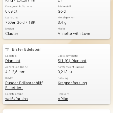
Ring - 23x20 mm
21
Karatgewicht Summe
Edelmetall
0,69 ct
Gold
Legierung
Metallgewicht
750er Gold / 18K
3,4 g
Design
Marke
Cluster
Annette with Love
Erster Edelstein
Edelstein
Edelsteinvarietät
Diamant
SI1 (G) Diamant
Anzahl und Größe
Karatgewicht Summe
4 à 2,5 mm
0,213 ct
Schliff
Fassung
Runder Brillantschliff,
Krappenfassung
Facettiert
Edelsteinfarbe
Herkunft
weiß/farblos
Afrika