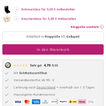
 JUWELO
Schmuckbox für
5,00 €
mitbestellen
remonti
Geschenkbox für
5,00 €
mitbestellen
uca
Ringgröße ermitteln
no Collection
Erhältlich in
Ringgröße 17, Gelbgold
ENTS BY DE MELO
In den Warenkorb
va
otenier
4.70
★
★
★
★
★
Sehr gut
/5.00
Mit
Echtheitszertifikat
 1894 Collection
Versandkostenfrei ab 99,- €
Lieferung nach
Deutschland
innerhalb von 1-3 Tagen
ana
Hauseigener Kundenservice