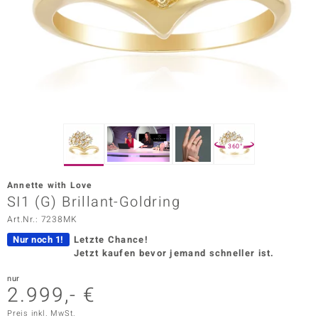
ors Edition
ana
Prince Designs
o
360°
Chic
Annette with Love
insell
SI1 (G) Brillant-Goldring
Art.Nr.: 7238MK
n Vogue
Nur noch 1!
Letzte Chance!
 Show
Jetzt kaufen bevor jemand schneller ist.
o Paraíso
nur
2.999,- €
Classics
Preis inkl. MwSt.