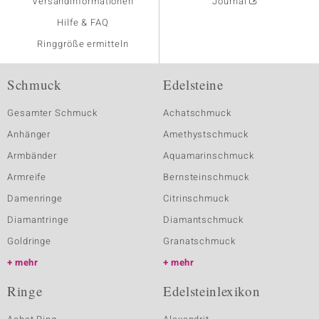
Versandinformationen
Journal
Hilfe & FAQ
Ringgröße ermitteln
Schmuck
Edelsteine
Gesamter Schmuck
Achatschmuck
Anhänger
Amethystschmuck
Armbänder
Aquamarinschmuck
Armreife
Bernsteinschmuck
Damenringe
Citrinschmuck
Diamantringe
Diamantschmuck
Goldringe
Granatschmuck
mehr
mehr
Ringe
Edelsteinlexikon