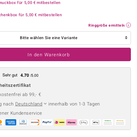
Perle
muckbox für
5,00 €
mitbestellen
Ringgröße ermitteln
lith
Spinell
chenkbox für
5,00 €
mitbestellen
in
Zirkon
Ringgröße ermitteln
Bitte wählen Sie eine Variante
Gelb
In den Warenkorb
Sehr gut
4.70
/5.00
heitszertifikat
ostenfrei ab 99,- €
ng nach
Deutschland
innerhalb von 1-3 Tagen
ener Kundenservice