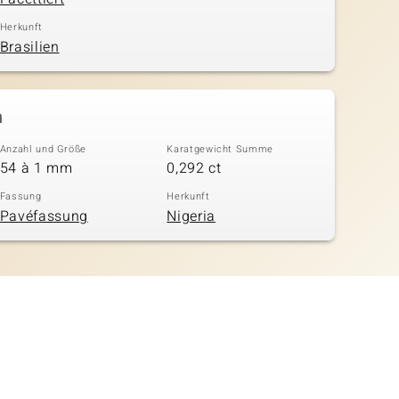
Herkunft
Brasilien
n
Anzahl und Größe
Karatgewicht Summe
54 à 1 mm
0,292 ct
Fassung
Herkunft
Pavéfassung
Nigeria