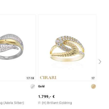
Nur n
17-18
17
Gold
Gold
1.799,- €
1.499
ng (Adela Silber)
I1 (H) Brillant-Goldring
I3 (H) 