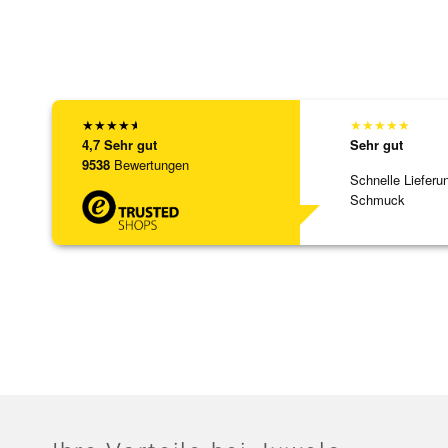
★
★
★
★
★
★
★
★
★
★
4,7
Sehr gut
Sehr gut
9538
Bewertungen
Schnelle Lieferu
Schmuck