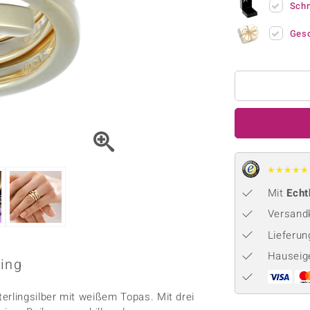
Onyx
Peridot
Sch
ns
♦ Silberhalsketten
TPC
Rhodolith
Spektro
k
♦ Silberohrringe
Trends & Classics
Ges
Türkis
Turmal
♦ Silberanhänger
Vitale Minerale
n
Platinschmuck
Blau
Grün
★
★
★
★
★
Mit
Echt
Versandk
Lieferu
Hauseig
Ring
erlingsilber mit weißem Topas. Mit drei