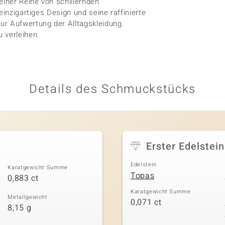
einer Reihe von schillernden
einzigartiges Design und seine raffinierte
ur Aufwertung der Alltagskleidung.
 verleihen.
Details des Schmuckstücks
Erster Edelstein
Edelstein
Karatgewicht Summe
Topas
0,883 ct
Karatgewicht Summe
Metallgewicht
0,071 ct
8,15 g