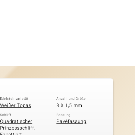
Edelsteinvarietät
Anzahl und Größe
Weißer Topas
3 à 1,5 mm
Schliff
Fassung
Quadratischer
Pavéfassung
Prinzessschliff,
Facettiert