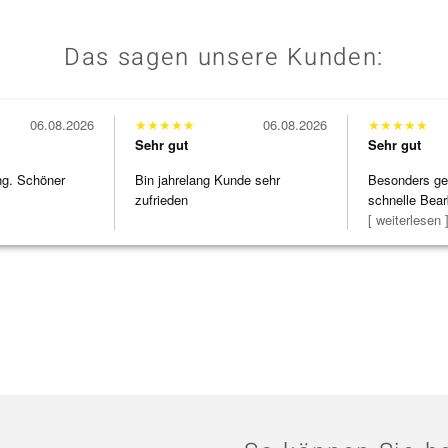
Das sagen unsere Kunden:
06.08.2026
★
★
★
★
★
06.08.2026
★
★
★
★
★
Sehr gut
Sehr gut
ng. Schöner
Bin jahrelang Kunde sehr
Besonders gef
zufrieden
schnelle Bear
Bearbeitun
[ weiterlesen 