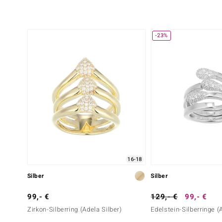
-23%
16-18
Silber
Silber
99,- €
129,- €
99,- €
Zirkon-Silberring (Adela Silber)
Edelstein-Silberringe (