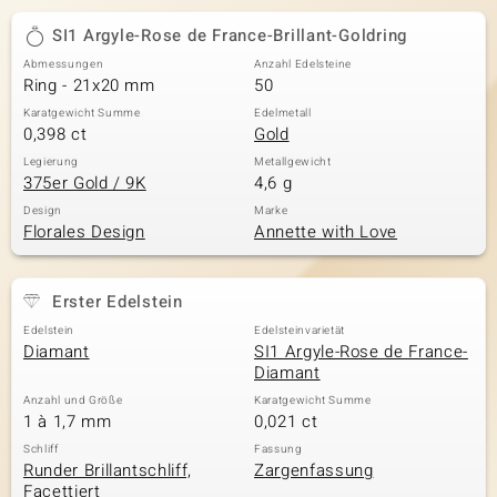
SI1 Argyle-Rose de France-Brillant-Goldring
Abmessungen
Anzahl Edelsteine
Ring - 21x20 mm
50
Karatgewicht Summe
Edelmetall
0,398 ct
Gold
Legierung
Metallgewicht
375er Gold / 9K
4,6 g
Design
Marke
Florales Design
Annette with Love
Erster Edelstein
Edelstein
Edelsteinvarietät
Diamant
SI1 Argyle-Rose de France-
Diamant
Anzahl und Größe
Karatgewicht Summe
1 à 1,7 mm
0,021 ct
Schliff
Fassung
Runder Brillantschliff,
Zargenfassung
Facettiert