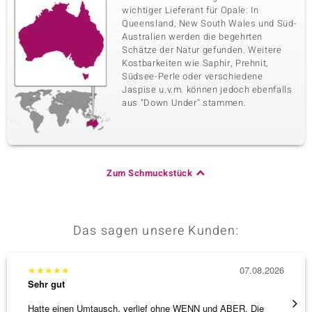
wichtiger Lieferant für Opale: In
Queensland, New South Wales und Süd-
Australien werden die begehrten
Schätze der Natur gefunden. Weitere
Kostbarkeiten wie Saphir, Prehnit,
Südsee-Perle oder verschiedene
Jaspise u.v.m. können jedoch ebenfalls
aus "Down Under" stammen.
Zum Schmuckstück
Das sagen unsere Kunden:
★
★
★
★
★
07.08.2026
★
★
★
Sehr gut
Sehr g
Hatte einen Umtausch, verlief ohne WENN und ABER. Die
Eine V