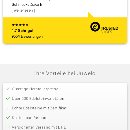
Schmuckstücke h
zu noc
[ weiterlesen ]
[ weite
★
★
★
★
★
4,7
Sehr gut
9554
Bewertungen
Ihre Vorteile bei Juwelo
Günstige Herstellerpreise
Über 500 Edelsteinvarietäten
Echte Edelsteine mit Zertifikat
Kostenlose Retoure
Versicherter Versand mit DHL