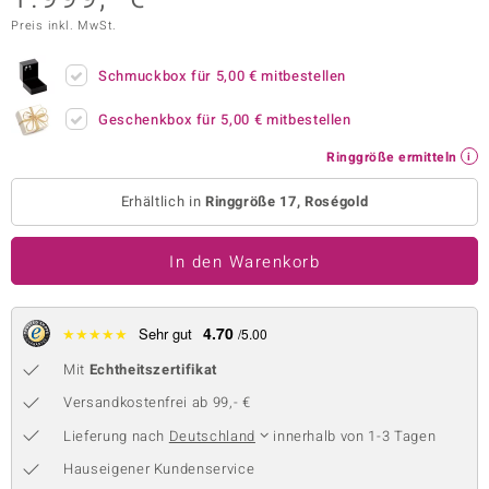
Preis inkl. MwSt.
 JUWELO
remonti
Schmuckbox für
5,00 €
mitbestellen
uca
Geschenkbox für
5,00 €
mitbestellen
Ringgröße ermitteln
no Collection
Erhältlich in
Ringgröße 17, Roségold
ENTS BY DE MELO
va
In den Warenkorb
otenier
4.70
★
★
★
★
★
Sehr gut
/5.00
 1894 Collection
Mit
Echtheitszertifikat
Versandkostenfrei ab 99,- €
ana
Lieferung nach
Deutschland
innerhalb von 1-3 Tagen
Hauseigener Kundenservice