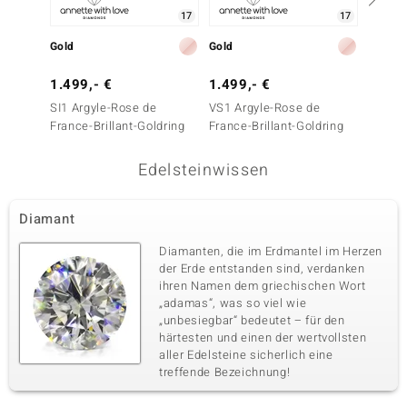
Fassung
Herkunft
17
17
Pavéfassung
Australien
Gold
Gold
Gold
1.499,- €
1.499,- €
999,-
SI1 Argyle-Rose de
VS1 Argyle-Rose de
SI1 Ar
France-Brillant-Goldring
France-Brillant-Goldring
France-
Edelsteinwissen
Diamant
Diamanten, die im Erdmantel im Herzen
der Erde entstanden sind, verdanken
ihren Namen dem griechischen Wort
„adamas“, was so viel wie
„unbesiegbar“ bedeutet – für den
härtesten und einen der wertvollsten
aller Edelsteine sicherlich eine
treffende Bezeichnung!