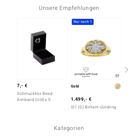
Unsere Empfehlungen
Nur noch 1
17
7,- €
Gold
Silber
Schmuckbox Bead-
1.499,- €
299,-
Armband Größe S
SI1 (G) Brillant-Goldring
I1 Arg
Brillan
Kategorien