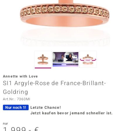
ors Edition
ana
Prince Designs
o
360°
Chic
Annette with Love
insell
SI1 Argyle-Rose de France-Brillant-
Goldring
n Vogue
Art.Nr.: 7360MI
 Show
Nur noch 1!
Letzte Chance!
Jetzt kaufen bevor jemand schneller ist.
o Paraíso
nur
Classics
1.999,- €