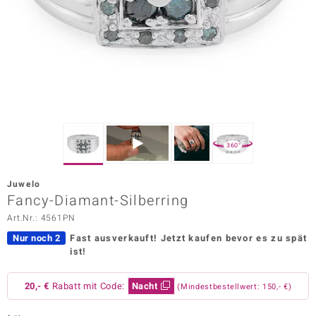
ors Edition
ana
Prince Designs
o
360°
Chic
Juwelo
insell
Fancy-Diamant-Silberring
Art.Nr.: 4561PN
n Vogue
Nur noch 2
Fast ausverkauft!
Jetzt kaufen bevor es zu spät
 Show
ist!
o Paraíso
20,- €
Rabatt mit Code:
Nacht
(Mindestbestellwert: 150,- €)
Classics