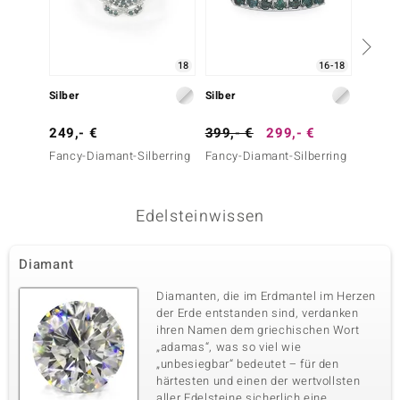
18
16-18
Silber
Silber
Silber
249,- €
399,- €
299,- €
69,- 
Fancy-Diamant-Silberring
Fancy-Diamant-Silberring
Kupfer
Silberr
Edelsteinwissen
Diamant
Diamanten, die im Erdmantel im Herzen
der Erde entstanden sind, verdanken
ihren Namen dem griechischen Wort
„adamas“, was so viel wie
„unbesiegbar“ bedeutet – für den
härtesten und einen der wertvollsten
aller Edelsteine sicherlich eine