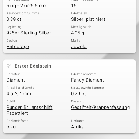
Ring - 27x26.5 mm
16
Karatgewicht Summe
Edelmetall
0,39 ct
Silber, platiniert
Legierung
Metallgewicht
925er Sterling Silber
4,05 g
Design
Marke
Entourage
Juwelo
Erster Edelstein
Edelstein
Edelsteinvarietät
Diamant
Fancy-Diamant
Anzahl und Größe
Karatgewicht Summe
4 à 2,7 mm
0,29 ct
Schliff
Fassung
Runder Brillantschliff,
Gestiftelt/Krappenfassung
Facettiert
Edelsteinfarbe
Herkunft
blau
Afrika