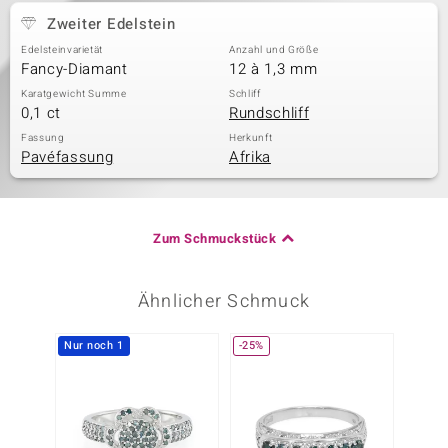
Zweiter Edelstein
Edelsteinvarietät
Anzahl und Größe
Fancy-Diamant
12 à 1,3 mm
Karatgewicht Summe
Schliff
0,1 ct
Rundschliff
Fassung
Herkunft
Pavéfassung
Afrika
Zum Schmuckstück
Ähnlicher Schmuck
Nur noch 1
-25%
Nur n