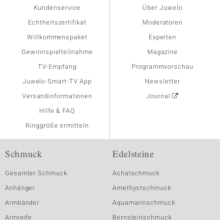
Kundenservice
Über Juwelo
Echtheitszertifikat
Moderatoren
Willkommenspaket
Experten
Gewinnspielteilnahme
Magazine
TV-Empfang
Programmvorschau
Juwelo-Smart-TV App
Newsletter
Versandinformationen
Journal
Hilfe & FAQ
Ringgröße ermitteln
Schmuck
Edelsteine
Gesamter Schmuck
Achatschmuck
Anhänger
Amethystschmuck
Armbänder
Aquamarinschmuck
Armreife
Bernsteinschmuck