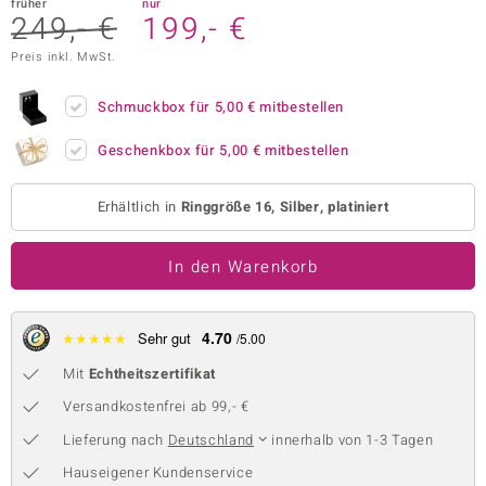
früher
nur
249,- €
199,- €
 JUWELO
Preis inkl. MwSt.
remonti
Schmuckbox für
5,00 €
mitbestellen
uca
Geschenkbox für
5,00 €
mitbestellen
no Collection
ENTS BY DE MELO
Erhältlich in
Ringgröße 16, Silber, platiniert
va
In den Warenkorb
otenier
4.70
★
★
★
★
★
Sehr gut
/5.00
 1894 Collection
Mit
Echtheitszertifikat
Versandkostenfrei ab 99,- €
ana
Lieferung nach
Deutschland
innerhalb von 1-3 Tagen
Hauseigener Kundenservice