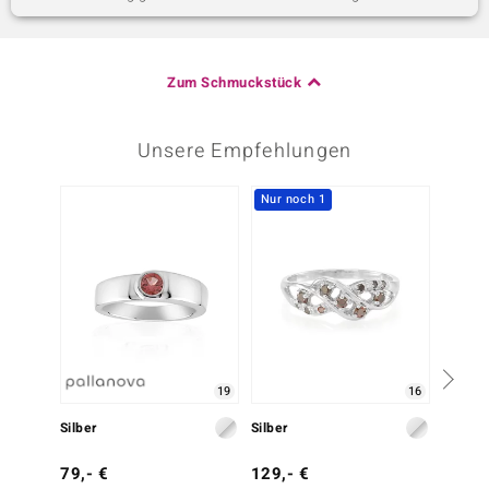
Zum Schmuckstück
Unsere Empfehlungen
Nur noch 1
Nur n
19
16
Silber
Silber
Silber
79,- €
129,- €
169,-