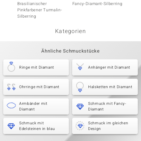
Brasilianischer
Fancy-Diamant-Silberring
Fancy-
Pinkfarbener Turmalin-
Silberring
Kategorien
Ähnliche Schmuckstücke
Ringe mit Diamant
Anhänger mit Diamant
Ohrringe mit Diamant
Halsketten mit Diamant
Armbänder mit
Schmuck mit Fancy-
Diamant
Diamant
Schmuck mit
Schmuck im gleichen
Edelsteinen in blau
Design