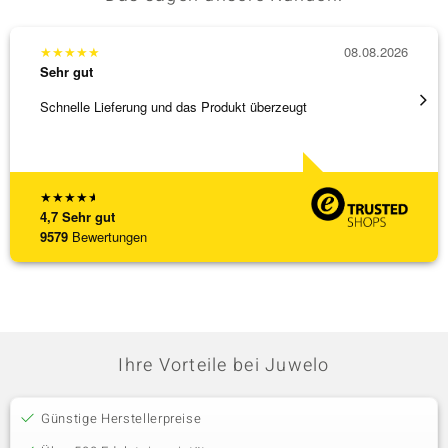
★
★
★
★
★
08.08.2026
★
★
★
Sehr gut
Sehr g
Schnelle Lieferung und das Produkt überzeugt
Immer 
★
★
★
★
★
4,7
Sehr gut
9579
Bewertungen
Ihre Vorteile bei Juwelo
Günstige Herstellerpreise