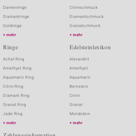
Damenringe
Citrinschmuck
Diamantringe
Diamantschmuck
Goldringe
Granatschmuck
mehr
mehr
Ringe
Edelsteinlexikon
Achat Ring
Alexandrit
Amethyst Ring
Amethyst
Aquamarin Ring
Aquamarin
Citrin Ring
Bernstein
Diamant Ring
Citrin
Granat Ring
Granat
Jade Ring
Mondstein
mehr
mehr
Zahlungsinformation