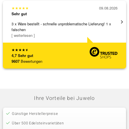
★
★
★
★
★
09.08.2026
★
★
★
Sehr gut
Sehr g
3 x Ware bestellt - schnelle unproblematische Lieferung! 1 x
Anhäng
falschen
Omega
[ weiterlesen ]
[ weite
★
★
★
★
★
4,7
Sehr gut
9607
Bewertungen
Ihre Vorteile bei Juwelo
Günstige Herstellerpreise
Über 500 Edelsteinvarietäten