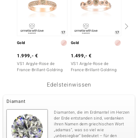
17
17
Gold
Gold
Gold
1.999,- €
1.499,- €
1.799
VS1 Argyle-Rose de
VS1 Argyle-Rose de
VS1 Ar
France-Brillant-Goldring
France-Brillant-Goldring
France-
Edelsteinwissen
Diamant
Diamanten, die im Erdmantel im Herzen
der Erde entstanden sind, verdanken
ihren Namen dem griechischen Wort
„adamas“, was so viel wie
„unbesiegbar“ bedeutet – für den