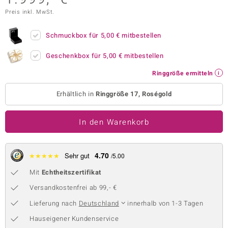
Preis inkl. MwSt.
 JUWELO
remonti
Schmuckbox für
5,00 €
mitbestellen
uca
Geschenkbox für
5,00 €
mitbestellen
Ringgröße ermitteln
no Collection
Erhältlich in
Ringgröße 17, Roségold
ENTS BY DE MELO
va
In den Warenkorb
otenier
4.70
★
★
★
★
★
Sehr gut
/5.00
 1894 Collection
Mit
Echtheitszertifikat
Versandkostenfrei ab 99,- €
ana
Lieferung nach
Deutschland
innerhalb von 1-3 Tagen
Hauseigener Kundenservice