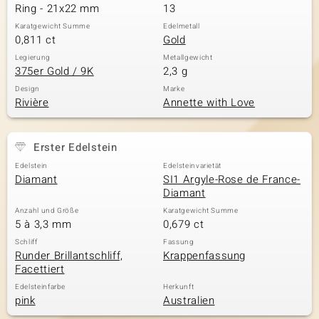
Ring - 21x22 mm
13
Karatgewicht Summe
Edelmetall
0,811 ct
Gold
Legierung
Metallgewicht
375er Gold / 9K
2,3 g
Design
Marke
Rivière
Annette with Love
Erster Edelstein
Edelstein
Edelsteinvarietät
Diamant
SI1 Argyle-Rose de France-
Diamant
Anzahl und Größe
Karatgewicht Summe
5 à 3,3 mm
0,679 ct
Schliff
Fassung
Runder Brillantschliff,
Krappenfassung
Facettiert
Edelsteinfarbe
Herkunft
pink
Australien