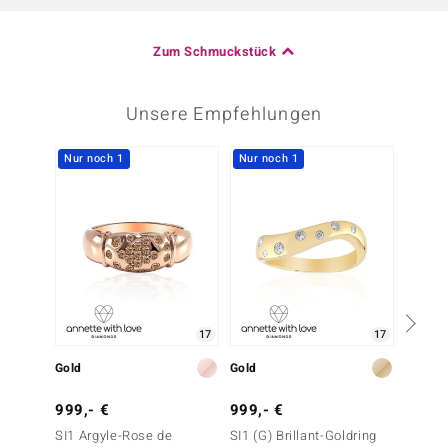
Zum Schmuckstück
Unsere Empfehlungen
Nur noch 1
Nur noch 1
Nur n
17
17
Gold
Gold
Gold
999,- €
999,- €
1.999
SI1 Argyle-Rose de
SI1 (G) Brillant-Goldring
SI1 (G)