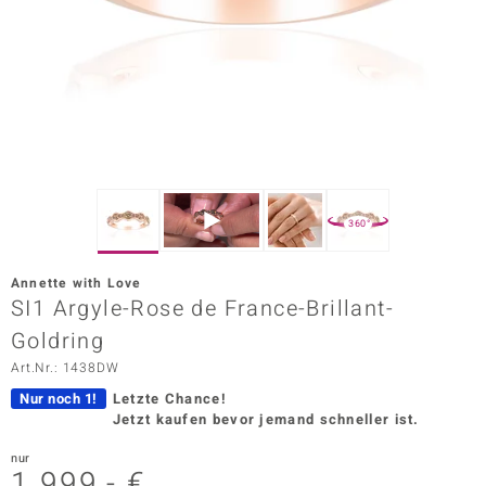
ors Edition
ana
Prince Designs
o
360°
Chic
Annette with Love
insell
SI1 Argyle-Rose de France-Brillant-
Goldring
n Vogue
Art.Nr.: 1438DW
 Show
Nur noch 1!
Letzte Chance!
Jetzt kaufen bevor jemand schneller ist.
o Paraíso
nur
Classics
1.999,- €