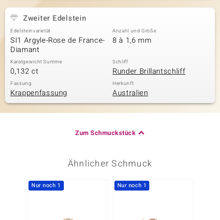
Zweiter Edelstein
Edelsteinvarietät
Anzahl und Größe
SI1 Argyle-Rose de France-
8 à 1,6 mm
Diamant
Karatgewicht Summe
Schliff
0,132 ct
Runder Brillantschliff
Fassung
Herkunft
Krappenfassung
Australien
Zum Schmuckstück
Ähnlicher Schmuck
Nur noch 1
Nur noch 1