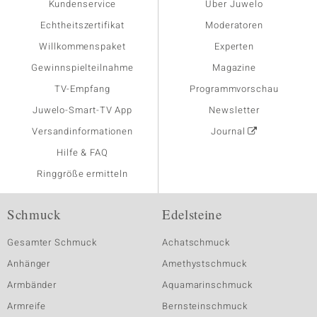
Kundenservice
Über Juwelo
Echtheitszertifikat
Moderatoren
Willkommenspaket
Experten
Gewinnspielteilnahme
Magazine
TV-Empfang
Programmvorschau
Juwelo-Smart-TV App
Newsletter
Versandinformationen
Journal
Hilfe & FAQ
Ringgröße ermitteln
Schmuck
Edelsteine
Gesamter Schmuck
Achatschmuck
Anhänger
Amethystschmuck
Armbänder
Aquamarinschmuck
Armreife
Bernsteinschmuck