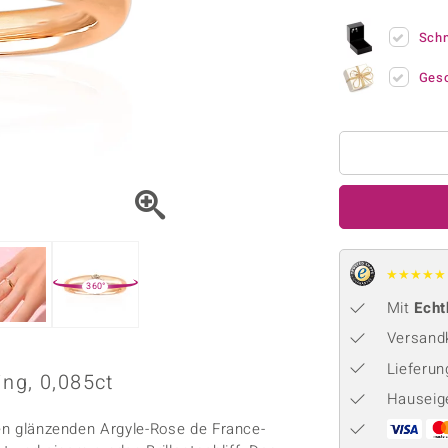
Onyx
Peridot
ns
♦ Silberhalsketten
TPC
Rhodolith
Spektro
Sch
k
♦ Silberohrringe
Trends & Classics
Türkis
Turmal
♦ Silberanhänger
Vitale Minerale
Ges
n
Platinschmuck
Blau
Grün
★
★
★
★
★
360°
Mit
Echt
Versandk
Lieferu
ng, 0,085ct
Hauseig
nen glänzenden Argyle-Rose de France-