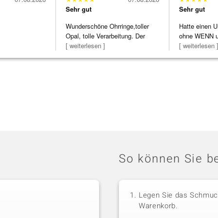
Sehr gut
Sehr gut
Wunderschöne Ohrringe,toller
Hatte einen U
Opal, tolle Verarbeitung. Der
ohne WENN u
Steg ist e
[ weiterlesen ]
Schmuckstüc
[ weiterlesen 
So können Sie be
Legen Sie das Schmuck
Warenkorb.