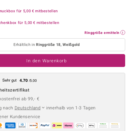
Perle
Ringgröße ermitteln
lith
Spinell
muckbox für
5,00 €
mitbestellen
in
Zirkon
chenkbox für
5,00 €
mitbestellen
Ringgröße ermitteln
Gelb
Erhältlich in
Ringgröße 18, Weißgold
In den Warenkorb
Sehr gut
4.70
/5.00
heitszertifikat
ostenfrei ab 99,- €
ng nach
Deutschland
innerhalb von 1-3 Tagen
ener Kundenservice