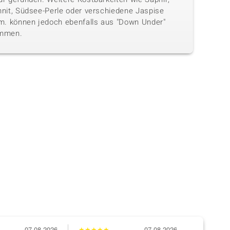
hnit, Südsee-Perle oder verschiedene Jaspise
.m. können jedoch ebenfalls aus "Down Under"
mmen.
07.08.2026
★
★
★
★
★
07.08.2026
★
★
★
★
★