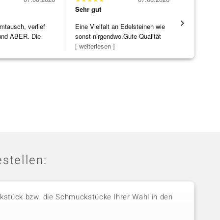
Sehr gut
Sehr gut
mtausch, verlief
Eine Vielfalt an Edelsteinen wie
Die Ware k
nd ABER. Die
sonst nirgendwo.Gute Qualität
erwartet. 
ke h
]
zu noc
[ weiterlesen ]
verpackt.
stellen:
stück bzw. die Schmuckstücke Ihrer Wahl in den