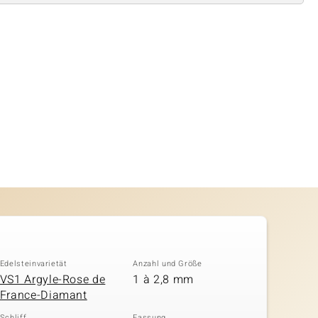
Edelsteinvarietät
Anzahl und Größe
VS1 Argyle-Rose de
1 à 2,8 mm
France-Diamant
Schliff
Fassung