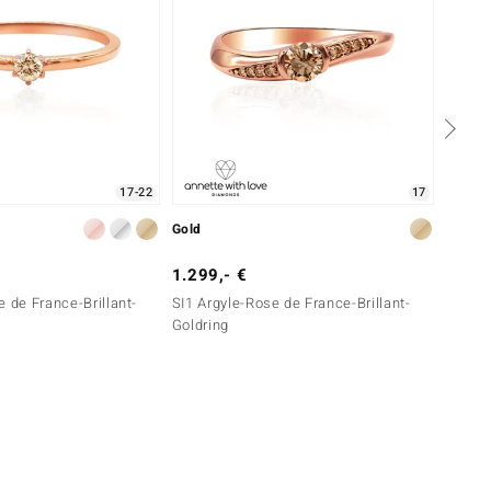
17-22
17
Gold
Gold
1.299,- €
2.499
e de France-Brillant-
SI1 Argyle-Rose de France-Brillant-
VS1 Ar
Goldring
Goldri