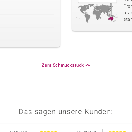
Pre
u.v
sta
Zum Schmuckstück
Das sagen unsere Kunden:
07.08.2026
★
★
★
★
★
07.08.2026
★
★
★
★
★