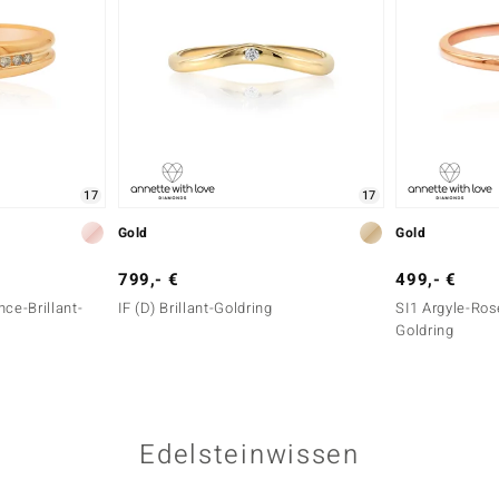
17
17
Gold
Gold
799,- €
499,- €
ce-Brillant-
IF (D) Brillant-Goldring
SI1 Argyle-Ros
Goldring
Edelsteinwissen