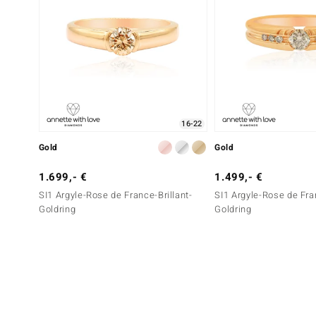
16-22
Gold
Gold
1.699,- €
1.499,- €
SI1 Argyle-Rose de France-Brillant-
SI1 Argyle-Rose de Fran
Goldring
Goldring