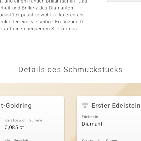
 und einem runden Brillantschliff. Das
arheit und Brillanz des Diamanten
uckstück passt sowohl zu legeren als
nk oder eine vielseitige Ergänzung für
stet einen bequemen Sitz für das
Details des Schmuckstücks
t-Goldring
Erster Edelstein
Edelstein
Karatgewicht Summe
Diamant
0,085 ct
Metallgewicht
Karatgewicht Summe