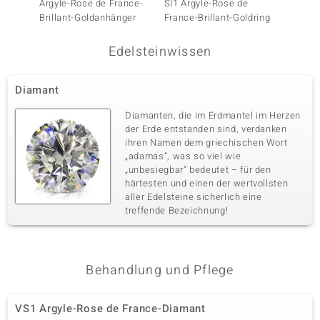
Argyle-Rose de France-
SI1 Argyle-Rose de
SI1 Ar
SI1 Argyle-Rose de France-
1 à 2,2 mm
Brillant-Goldanhänger
France-Brillant-Goldring
France-
Diamant
Karatgewicht Summe
Schliff
Edelsteinwissen
0,038 ct
Runder Brillantschliff
Fassung
Herkunft
Kanalfassung
Australien
Diamant
Diamanten, die im Erdmantel im Herzen
der Erde entstanden sind, verdanken
ihren Namen dem griechischen Wort
„adamas“, was so viel wie
„unbesiegbar“ bedeutet – für den
härtesten und einen der wertvollsten
aller Edelsteine sicherlich eine
treffende Bezeichnung!
Behandlung und Pflege
VS1 Argyle-Rose de France-Diamant