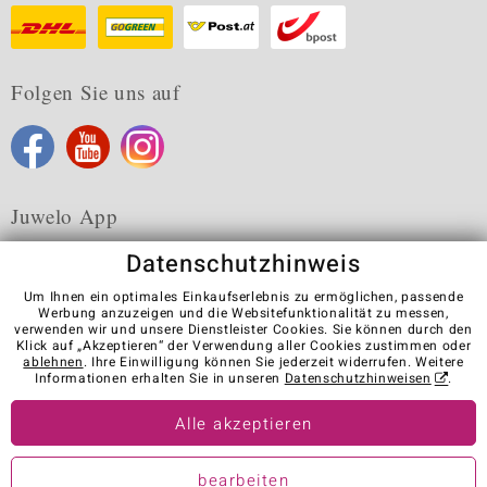
Folgen Sie uns auf
Juwelo App
Datenschutzhinweis
Um Ihnen ein optimales Einkaufserlebnis zu ermöglichen, passende
Werbung anzuzeigen und die Websitefunktionalität zu messen,
verwenden wir und unsere Dienstleister Cookies. Sie können durch den
Karriere
AGB
Datenschutz
Cookies
Impressum
Klick auf „Akzeptieren“ der Verwendung aller Cookies zustimmen oder
Kontakt
Vertrag widerrufen
ablehnen
. Ihre Einwilligung können Sie jederzeit widerrufen. Weitere
Informationen erhalten Sie in unseren
Datenschutzhinweisen
.
Visit our stores in other countries:
Alle akzeptieren
© Juwelo Deutschland GmbH (ein Tochterunternehmen der elumeo
bearbeiten