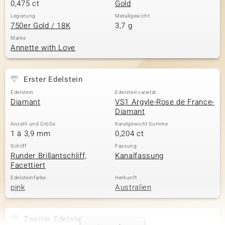
0,475 ct
Gold
Legierung
Metallgewicht
750er Gold / 18K
3,7 g
Marke
Annette with Love
Erster Edelstein
Edelstein
Edelsteinvarietät
Diamant
VS1 Argyle-Rose de France-
Diamant
Anzahl und Größe
Karatgewicht Summe
1 à 3,9 mm
0,204 ct
Schliff
Fassung
Runder Brillantschliff,
Kanalfassung
Facettiert
Edelsteinfarbe
Herkunft
pink
Australien
Zweiter Edelstein