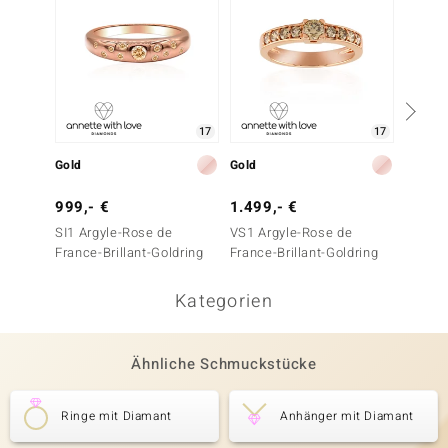
17
17
Gold
Gold
Gold
999,- €
1.499,- €
999,-
SI1 Argyle-Rose de
VS1 Argyle-Rose de
SI1 Ar
France-Brillant-Goldring
France-Brillant-Goldring
France-
Kategorien
Ähnliche Schmuckstücke
Ringe mit Diamant
Anhänger mit Diamant