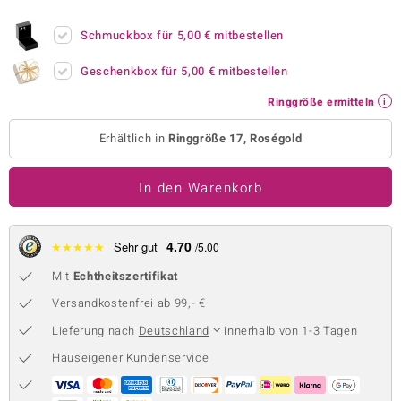
 JUWELO
Schmuckbox für
5,00 €
mitbestellen
remonti
Geschenkbox für
5,00 €
mitbestellen
uca
Ringgröße ermitteln
no Collection
Erhältlich in
Ringgröße 17, Roségold
ENTS BY DE MELO
In den Warenkorb
va
otenier
4.70
★
★
★
★
★
Sehr gut
/5.00
Mit
Echtheitszertifikat
 1894 Collection
Versandkostenfrei ab 99,- €
Lieferung nach
Deutschland
innerhalb von 1-3 Tagen
ana
Hauseigener Kundenservice