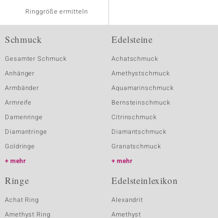
Ringgröße ermitteln
Schmuck
Edelsteine
Gesamter Schmuck
Achatschmuck
Anhänger
Amethystschmuck
Armbänder
Aquamarinschmuck
Armreife
Bernsteinschmuck
Damenringe
Citrinschmuck
Diamantringe
Diamantschmuck
Goldringe
Granatschmuck
mehr
mehr
Ringe
Edelsteinlexikon
Achat Ring
Alexandrit
Amethyst Ring
Amethyst