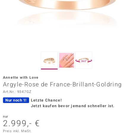
ors Edition
ana
Prince Designs
o
360°
Chic
Annette with Love
insell
Argyle-Rose de France-Brillant-Goldring
Art.Nr.: 9347GZ
n Vogue
Nur noch 1!
Letzte Chance!
 Show
Jetzt kaufen bevor jemand schneller ist.
o Paraíso
nur
2.999,- €
Classics
Preis inkl. MwSt.