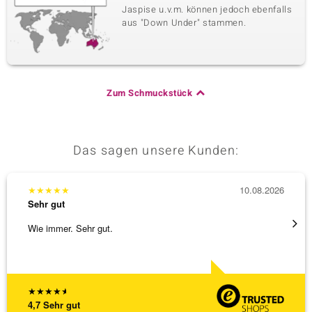
Jaspise u.v.m. können jedoch ebenfalls
aus "Down Under" stammen.
Zum Schmuckstück
Das sagen unsere Kunden:
★
★
★
★
★
10.08.2026
★
★
★
Sehr gut
Sehr g
Wie immer. Sehr gut.
Sehr h
Retour
[ weite
★
★
★
★
★
4,7
Sehr gut