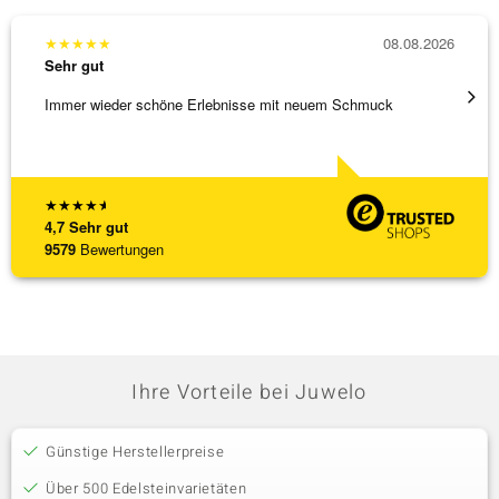
★
★
★
★
★
08.08.2026
★
★
★
Sehr gut
Sehr g
Immer wieder schöne Erlebnisse mit neuem Schmuck
Schnel
★
★
★
★
★
4,7
Sehr gut
9579
Bewertungen
Ihre Vorteile bei Juwelo
Günstige Herstellerpreise
Über 500 Edelsteinvarietäten