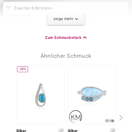
Zweiter Edelstein
Edelsteinvarietät
Anzahl und Größe
zeige mehr
Zirkon
3 à 1,8 mm
Karatgewicht Summe
Schliff
0,086 ct
Rundschliff
Zum Schmuckstück
Fassung
Herkunft
Pavéfassung
Tansania
Ähnlicher Schmuck
Dritter Edelstein
-29%
Nur n
Edelsteinvarietät
Anzahl und Größe
Zirkon
6 à 1,5 mm
Karatgewicht Summe
Schliff
0,115 ct
Rundschliff
Fassung
Herkunft
Pavéfassung
Tansania
17-18
Vierter Edelstein
Silber
Silber
Silber
Edelsteinvarietät
Anzahl und Größe