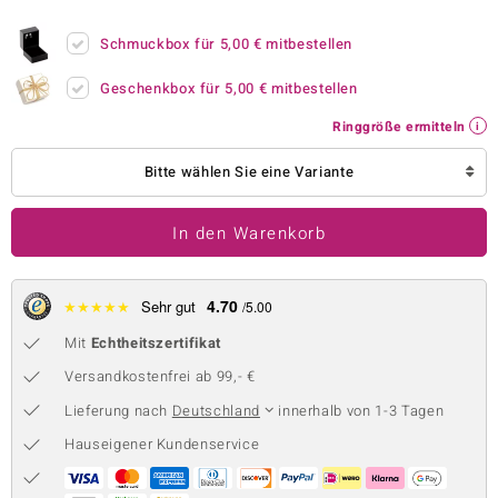
 JUWELO
Schmuckbox für
5,00 €
mitbestellen
remonti
Geschenkbox für
5,00 €
mitbestellen
uca
Ringgröße ermitteln
no Collection
Bitte wählen Sie eine Variante
ENTS BY DE MELO
In den Warenkorb
va
otenier
4.70
★
★
★
★
★
Sehr gut
/5.00
Mit
Echtheitszertifikat
 1894 Collection
Versandkostenfrei ab 99,- €
Lieferung nach
Deutschland
innerhalb von 1-3 Tagen
ana
Hauseigener Kundenservice