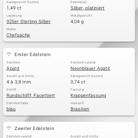
Karatgewicht Summe
Edelmetall
1,49 ct
Silber, platiniert
Legierung
Metallgewicht
925er Sterling Silber
4,04 g
Marke
Chefsache
Erster Edelstein
Edelstein
Edelsteinvarietät
Apatit
Neonblauer Apatit
Anzahl und Größe
Karatgewicht Summe
4 à 3,8 mm
0,74 ct
Schliff
Fassung
Rundschliff, Facettiert
Krappenfassung
Edelsteinfarbe
Herkunft
blau
Brasilien
Zweiter Edelstein
Edelsteinvarietät
Anzahl und Größe