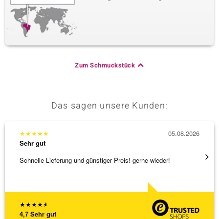
Zum Schmuckstück
Das sagen unsere Kunden:
★
★
★
★
★
05.08.2026
★
★
★
Sehr gut
Sehr g
Schnelle Lieferung und günstiger Preis! gerne wieder!
Tolles
★
★
★
★
★
4,7
Sehr gut