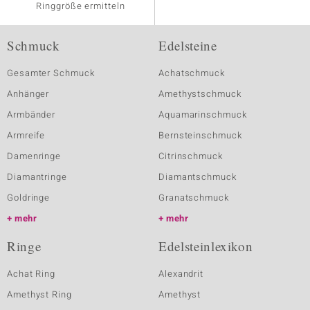
Ringgröße ermitteln
Schmuck
Edelsteine
Gesamter Schmuck
Achatschmuck
Anhänger
Amethystschmuck
Armbänder
Aquamarinschmuck
Armreife
Bernsteinschmuck
Damenringe
Citrinschmuck
Diamantringe
Diamantschmuck
Goldringe
Granatschmuck
mehr
mehr
Ringe
Edelsteinlexikon
Achat Ring
Alexandrit
Amethyst Ring
Amethyst