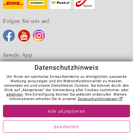
Folgen Sie uns auf
Juwelo App
Datenschutzhinweis
Um Ihnen ein optimales Einkaufserlebnis zu ermöglichen, passende
Werbung anzuzeigen und die Websitefunktionalität zu messen,
verwenden wir und unsere Dienstleister Cookies. Sie können durch den
Karriere
AGB
Datenschutz
Cookies
Impressum
Klick auf „Akzeptieren“ der Verwendung aller Cookies zustimmen oder
Kontakt
Vertrag widerrufen
ablehnen
. Ihre Einwilligung können Sie jederzeit widerrufen. Weitere
Informationen erhalten Sie in unseren
Datenschutzhinweisen
.
Visit our stores in other countries:
Alle akzeptieren
© Juwelo Deutschland GmbH (ein Tochterunternehmen der elumeo
bearbeiten
SE)