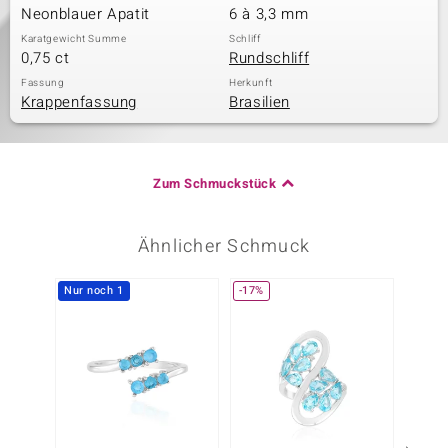
Neonblauer Apatit
6 à 3,3 mm
Karatgewicht Summe
Schliff
0,75 ct
Rundschliff
Fassung
Herkunft
Krappenfassung
Brasilien
Zum Schmuckstück
Ähnlicher Schmuck
Nur noch 1
-17%
-20%