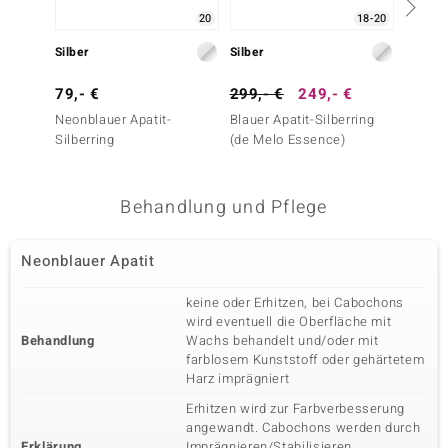
20
18-20
Silber
Silber
Silber
79,- €
299,- €
249,- €
249,-
Neonblauer Apatit-
Blauer Apatit-Silberring
Maram
Silberring
(de Melo Essence)
Silberr
Essenc
Behandlung und Pflege
Neonblauer Apatit
keine oder Erhitzen, bei Cabochons
wird eventuell die Oberfläche mit
Behandlung
Wachs behandelt und/oder mit
farblosem Kunststoff oder gehärtetem
Harz imprägniert
Erhitzen wird zur Farbverbesserung
angewandt. Cabochons werden durch
Erklärung
Imprägnieren/Stabilisieren