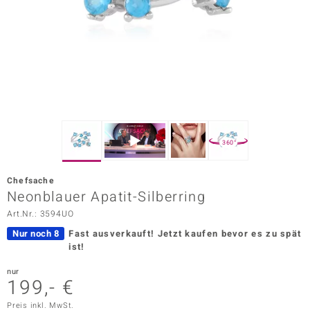
ors Edition
ana
Prince Designs
o
360°
Chic
Chefsache
insell
Neonblauer Apatit-Silberring
Art.Nr.: 3594UO
n Vogue
Nur noch 8
Fast ausverkauft!
Jetzt kaufen bevor es zu spät
 Show
ist!
o Paraíso
nur
199,- €
Classics
Preis inkl. MwSt.