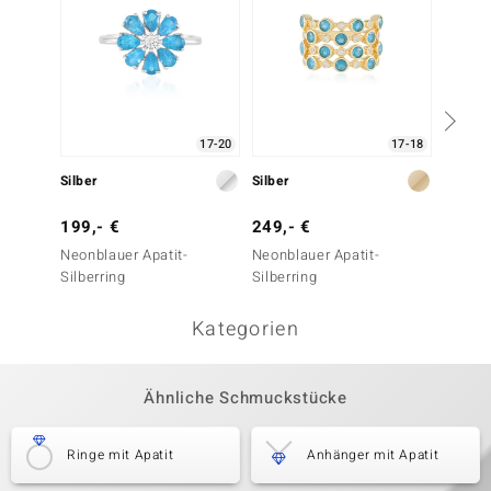
17-20
17-18
Silber
Silber
Silber
199,- €
249,- €
199,-
Neonblauer Apatit-
Neonblauer Apatit-
Neonbl
Silberring
Silberring
Silberr
Kategorien
Ähnliche Schmuckstücke
Ringe mit Apatit
Anhänger mit Apatit