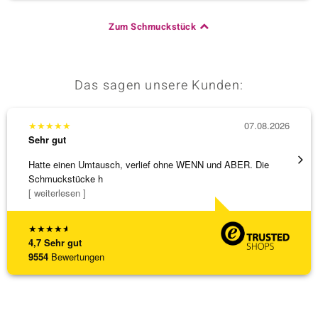
Zum Schmuckstück
Das sagen unsere Kunden:
★
★
★
★
★
07.08.2026
★
★
★
Sehr gut
Sehr g
Hatte einen Umtausch, verlief ohne WENN und ABER. Die
Wunder
Schmuckstücke h
Steg is
[ weiterlesen ]
[ weite
★
★
★
★
★
4,7
Sehr gut
9554
Bewertungen