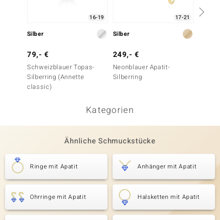
16-19
17-21
Silber
Silber
Silber
79,- €
249,- €
399,-
Schweizblauer Topas-
Neonblauer Apatit-
Nepale
Silberring (Annette
Silberring
Silberr
classic)
Kategorien
Ähnliche Schmuckstücke
Ringe mit Apatit
Anhänger mit Apatit
Ohrringe mit Apatit
Halsketten mit Apatit