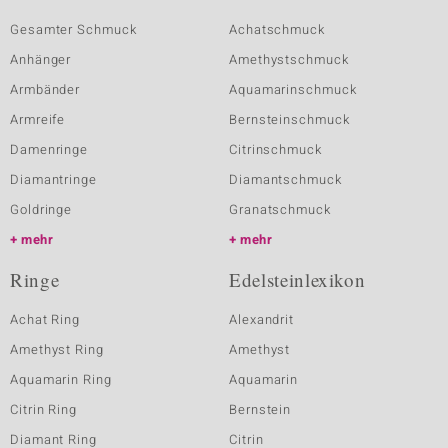
Gesamter Schmuck
Achatschmuck
Anhänger
Amethystschmuck
Armbänder
Aquamarinschmuck
Armreife
Bernsteinschmuck
Damenringe
Citrinschmuck
Diamantringe
Diamantschmuck
Goldringe
Granatschmuck
mehr
mehr
Ringe
Edelsteinlexikon
Achat Ring
Alexandrit
Amethyst Ring
Amethyst
Aquamarin Ring
Aquamarin
Citrin Ring
Bernstein
Diamant Ring
Citrin