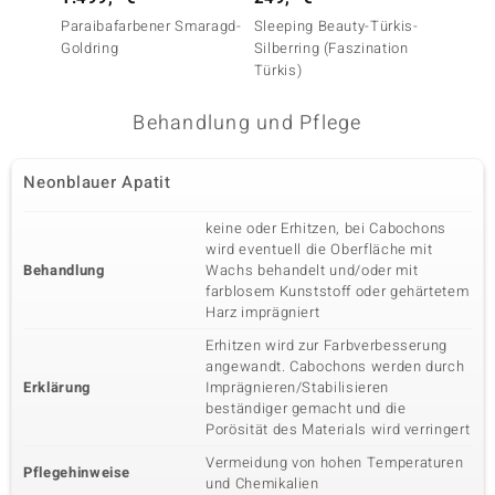
Karatgewicht Summe
Schliff
0,106 ct
Rundschliff
Paraibafarbener Smaragd-
Sleeping Beauty-Türkis-
Cobaltb
Goldring
Silberring (Faszination
Silberr
Fassung
Herkunft
Zargenfassung
Kambodscha
Türkis)
Behandlung und Pflege
Neonblauer Apatit
keine oder Erhitzen, bei Cabochons
wird eventuell die Oberfläche mit
Behandlung
Wachs behandelt und/oder mit
farblosem Kunststoff oder gehärtetem
Harz imprägniert
Erhitzen wird zur Farbverbesserung
angewandt. Cabochons werden durch
Erklärung
Imprägnieren/Stabilisieren
beständiger gemacht und die
Porösität des Materials wird verringert
Vermeidung von hohen Temperaturen
Pflegehinweise
und Chemikalien