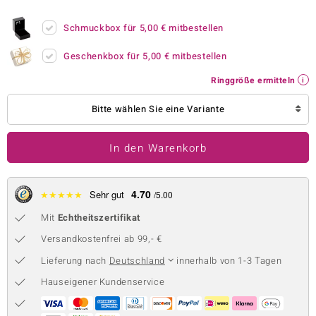
 JUWELO
Schmuckbox für
5,00 €
mitbestellen
remonti
Geschenkbox für
5,00 €
mitbestellen
uca
Ringgröße ermitteln
no Collection
Bitte wählen Sie eine Variante
ENTS BY DE MELO
In den Warenkorb
va
otenier
4.70
★
★
★
★
★
Sehr gut
/5.00
Mit
Echtheitszertifikat
 1894 Collection
Versandkostenfrei ab 99,- €
Lieferung nach
Deutschland
innerhalb von 1-3 Tagen
ana
Hauseigener Kundenservice