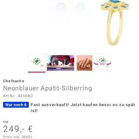
ors Edition
ana
Prince Designs
o
360°
Chic
Chefsache
insell
Neonblauer Apatit-Silberring
Art.Nr.: 4450BO
n Vogue
Nur noch 6
Fast ausverkauft!
Jetzt kaufen bevor es zu spät
 Show
ist!
o Paraíso
nur
249,- €
Classics
Preis inkl. MwSt.