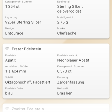
Karatgewicht Summe
Edelmetall
1,354 ct
Sterling Silber,
gelbvergoldet
Legierung
Metallgewicht
925er Sterling Silber
2,75 g
Design
Marke
Entourage
Chefsache
Erster Edelstein
Edelstein
Edelsteinvarietät
Apatit
Neonblauer Apatit
Anzahl und Größe
Karatgewicht Summe
1 à 6x4 mm
0,573 ct
Schliff
Fassung
Oktagonschliff, Facettiert
Zargenfassung
Edelsteinfarbe
Herkunft
blau
Brasilien
Zweiter Edelstein